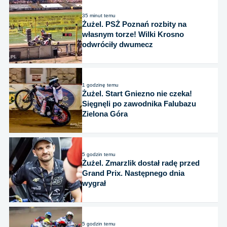
35 minut temu
Żużel. PSŻ Poznań rozbity na
własnym torze! Wilki Krosno
odwróciły dwumecz
1 godzinę temu
Żużel. Start Gniezno nie czeka!
Sięgnęli po zawodnika Falubazu
Zielona Góra
5 godzin temu
Żużel. Zmarzlik dostał radę przed
Grand Prix. Następnego dnia
wygrał
5 godzin temu