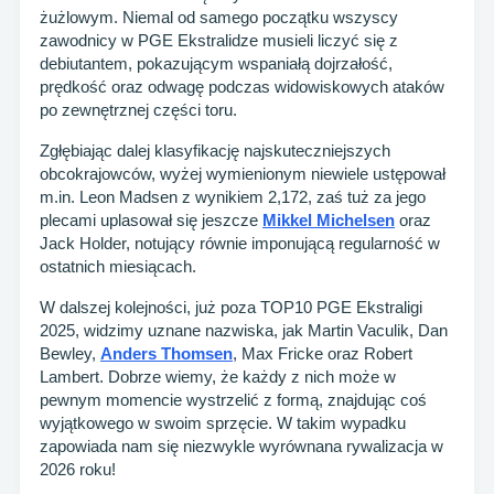
żużlowym. Niemal od samego początku wszyscy
zawodnicy w PGE Ekstralidze musieli liczyć się z
debiutantem, pokazującym wspaniałą dojrzałość,
prędkość oraz odwagę podczas widowiskowych ataków
po zewnętrznej części toru.
Zgłębiając dalej klasyfikację najskuteczniejszych
obcokrajowców, wyżej wymienionym niewiele ustępował
m.in. Leon Madsen z wynikiem 2,172, zaś tuż za jego
plecami uplasował się jeszcze
Mikkel Michelsen
oraz
Jack Holder, notujący równie imponującą regularność w
ostatnich miesiącach.
W dalszej kolejności, już poza TOP10 PGE Ekstraligi
2025, widzimy uznane nazwiska, jak Martin Vaculik, Dan
Bewley,
Anders Thomsen
, Max Fricke oraz Robert
Lambert. Dobrze wiemy, że każdy z nich może w
pewnym momencie wystrzelić z formą, znajdując coś
wyjątkowego w swoim sprzęcie. W takim wypadku
zapowiada nam się niezwykle wyrównana rywalizacja w
2026 roku!