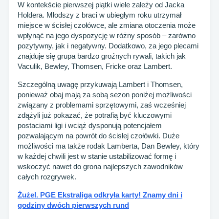
W kontekście pierwszej piątki wiele zależy od Jacka
Holdera. Młodszy z braci w ubiegłym roku utrzymał
miejsce w ścisłej czołówce, ale zmiana otoczenia może
wpłynąć na jego dyspozycję w różny sposób – zarówno
pozytywny, jak i negatywny. Dodatkowo, za jego plecami
znajduje się grupa bardzo groźnych rywali, takich jak
Vaculik, Bewley, Thomsen, Fricke oraz Lambert.
Szczególną uwagę przykuwają Lambert i Thomsen,
ponieważ obaj mają za sobą sezon poniżej możliwości
związany z problemami sprzętowymi, zaś wcześniej
zdążyli już pokazać, że potrafią być kluczowymi
postaciami ligi i wciąż dysponują potencjałem
pozwalającym na powrót do ścisłej czołówki. Duże
możliwości ma także rodak Lamberta, Dan Bewley, który
w każdej chwili jest w stanie ustabilizować formę i
wskoczyć nawet do grona najlepszych zawodników
całych rozgrywek.
Żużel. PGE Ekstraliga odkryła karty! Znamy dni i
godziny dwóch pierwszych rund