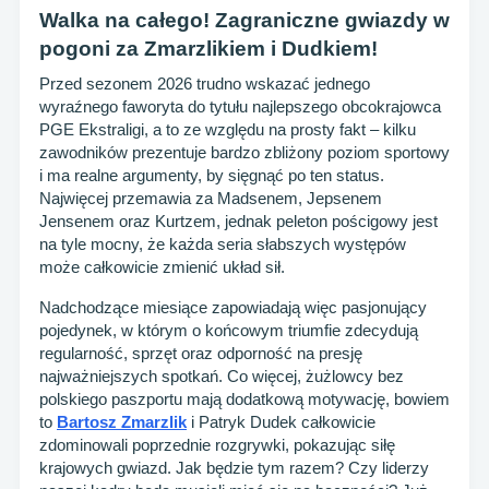
Walka na całego! Zagraniczne gwiazdy w
pogoni za Zmarzlikiem i Dudkiem!
Przed sezonem 2026 trudno wskazać jednego
wyraźnego faworyta do tytułu najlepszego obcokrajowca
PGE Ekstraligi, a to ze względu na prosty fakt – kilku
zawodników prezentuje bardzo zbliżony poziom sportowy
i ma realne argumenty, by sięgnąć po ten status.
Najwięcej przemawia za Madsenem, Jepsenem
Jensenem oraz Kurtzem, jednak peleton pościgowy jest
na tyle mocny, że każda seria słabszych występów
może całkowicie zmienić układ sił.
Nadchodzące miesiące zapowiadają więc pasjonujący
pojedynek, w którym o końcowym triumfie zdecydują
regularność, sprzęt oraz odporność na presję
najważniejszych spotkań. Co więcej, żużlowcy bez
polskiego paszportu mają dodatkową motywację, bowiem
to
Bartosz Zmarzlik
i Patryk Dudek całkowicie
zdominowali poprzednie rozgrywki, pokazując siłę
krajowych gwiazd. Jak będzie tym razem? Czy liderzy