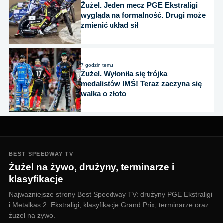
Żużel. Jeden mecz PGE Ekstraligi
wygląda na formalność. Drugi może
zmienić układ sił
7 godzin temu
Żużel. Wyłoniła się trójka
medalistów IMŚ! Teraz zaczyna się
walka o złoto
BEST SPEEDWAY TV
Żużel na żywo, drużyny, terminarze i
klasyfikacje
Najważniejsze strony Best Speedway TV: drużyny PGE Ekstraligi
i Metalkas 2. Ekstraligi, klasyfikacje Grand Prix, terminarze oraz
żużel na żywo.