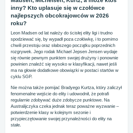
Madsen, Michelsen, Kurtz, a może ktoś
inny? Kto uplasuje się w czołówce
najlepszych obcokrajowców w 2026
roku?
Leon Madsen od lat należy do ścisłej elity ligi i trudno
spodziewać się, by wypadł poza czołówkę, i to pomimo
chwili przestoju oraz słabszego początku poprzednich
rozgrywek. Jego rodak Michael Jepsen Jensen wydaje
się równie pewnym punktem swojej drużyny i ponownie
powinien znaleźć się wysoko w klasyfikacji, nawet jeśli
ma na głowie dodatkowe obowiązki w postaci startów w
cyklu SGP.
Nie można także pomijać Bradyego Kurtza, który zaliczył
fenomenalne wejście do elity i udowodnił, że potrafi
regularnie zdobywać duże zdobycze punktowe. Na
Australijczyka czeka jednak teraz poważne wyzwanie –
potwierdzenie klasy w kolejnym sezonie i
przypieczętowanie swojej przynależności do elity na
stałe.