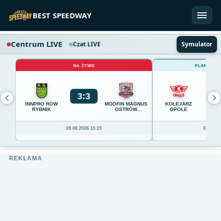
Przejdź do treści
BEST SPEEDWAY
Centrum LIVE
Czat LIVE
Symulator
NA ŻYWO
PLANOWAN
3
:
3
0
INNPRO ROW
MOOFIN MAGNUS
KOLEJARZ
RYBNIK
OSTRÓW
OPOLE
WIELKOPOLSKI
09.08.2026 15:15
09.08.20
REKLAMA