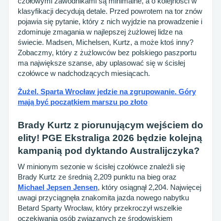
czołowymi zawodnikami są minimalne, a o kolejności w
klasyfikacji decydują detale. Przed powrotem na tor znów
pojawia się pytanie, który z nich wyjdzie na prowadzenie i
zdominuje zmagania w najlepszej żużlowej lidze na
świecie. Madsen, Michelsen, Kurtz, a może ktoś inny?
Zobaczmy, który z żużlowców bez polskiego paszportu
ma największe szanse, aby uplasować się w ścisłej
czołówce w nadchodzących miesiącach.
Żużel. Sparta Wrocław jedzie na zgrupowanie. Góry
mają być początkiem marszu po złoto
Brady Kurtz z piorunującym wejściem do
elity! PGE Ekstraliga 2026 będzie kolejną
kampanią pod dyktando Australijczyka?
W minionym sezonie w ścisłej czołówce znaleźli się
Brady Kurtz ze średnią 2,209 punktu na bieg oraz
Michael Jepsen Jensen
, który osiągnął 2,204. Najwięcej
uwagi przyciągnęła znakomita jazda nowego nabytku
Betard Sparty Wrocław, który przekroczył wszelkie
oczekiwania osób związanych ze środowiskiem