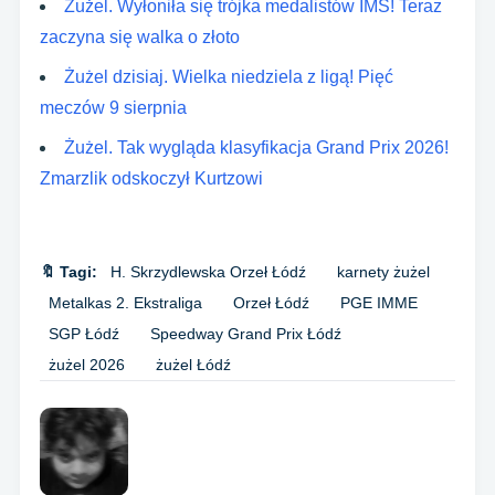
Żużel. Wyłoniła się trójka medalistów IMŚ! Teraz
zaczyna się walka o złoto
Żużel dzisiaj. Wielka niedziela z ligą! Pięć
meczów 9 sierpnia
Żużel. Tak wygląda klasyfikacja Grand Prix 2026!
Zmarzlik odskoczył Kurtzowi
🔖 Tagi:
H. Skrzydlewska Orzeł Łódź
karnety żużel
Metalkas 2. Ekstraliga
Orzeł Łódź
PGE IMME
SGP Łódź
Speedway Grand Prix Łódź
żużel 2026
żużel Łódź