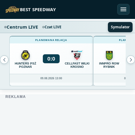
Przejdź do treści
BEST SPEEDWAY
Centrum LIVE
Czat LIVE
Symulator
PLANOWANA RELACJA
PLANOWAN
0
:
0
0
HUNTERS PSŻ
CELLFAST WILKI
INNPRO ROW
POZNAŃ
KROSNO
RYBNIK
09.08.2026 13:00
09.08.20
REKLAMA