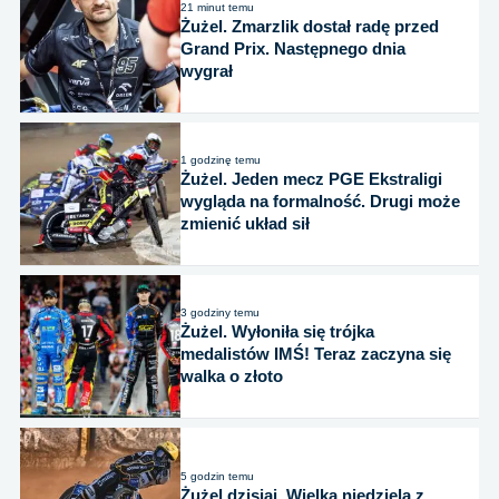
21 minut temu
Żużel. Zmarzlik dostał radę przed
Grand Prix. Następnego dnia
wygrał
1 godzinę temu
Żużel. Jeden mecz PGE Ekstraligi
wygląda na formalność. Drugi może
zmienić układ sił
3 godziny temu
Żużel. Wyłoniła się trójka
medalistów IMŚ! Teraz zaczyna się
walka o złoto
5 godzin temu
Żużel dzisiaj. Wielka niedziela z