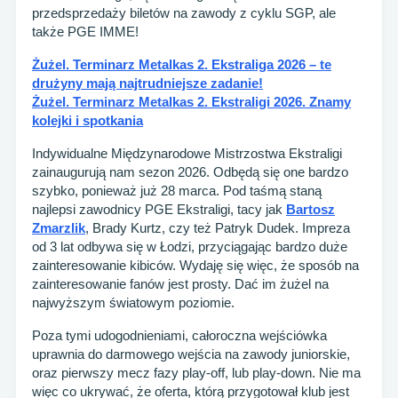
przedsprzedaży biletów na zawody z cyklu SGP, ale
także PGE IMME!
Żużel. Terminarz Metalkas 2. Ekstraliga 2026 – te
drużyny mają najtrudniejsze zadanie!
Żużel. Terminarz Metalkas 2. Ekstraligi 2026. Znamy
kolejki i spotkania
Indywidualne Międzynarodowe Mistrzostwa Ekstraligi
zainaugurują nam sezon 2026. Odbędą się one bardzo
szybko, ponieważ już 28 marca. Pod taśmą staną
najlepsi zawodnicy PGE Ekstraligi, tacy jak
Bartosz
Zmarzlik
, Brady Kurtz, czy też Patryk Dudek. Impreza
od 3 lat odbywa się w Łodzi, przyciągając bardzo duże
zainteresowanie kibiców. Wydaję się więc, że sposób na
zainteresowanie fanów jest prosty. Dać im żużel na
najwyższym światowym poziomie.
Poza tymi udogodnieniami, całoroczna wejściówka
uprawnia do darmowego wejścia na zawody juniorskie,
oraz pierwszy mecz fazy play-off, lub play-down. Nie ma
więc co ukrywać, że oferta, którą przygotował klub jest