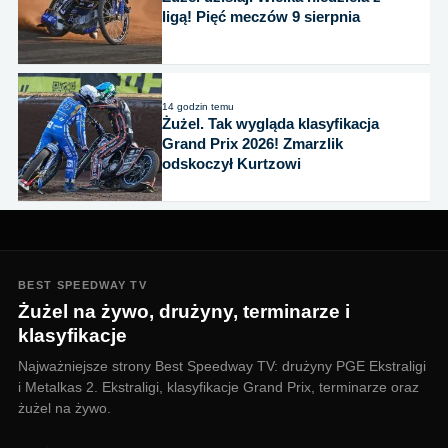
ligą! Pięć meczów 9 sierpnia
14 godzin temu
Żużel. Tak wygląda klasyfikacja
Grand Prix 2026! Zmarzlik
odskoczył Kurtzowi
BEST SPEEDWAY TV
Żużel na żywo, drużyny, terminarze i
klasyfikacje
Najważniejsze strony Best Speedway TV: drużyny PGE Ekstraligi
i Metalkas 2. Ekstraligi, klasyfikacje Grand Prix, terminarze oraz
żużel na żywo.