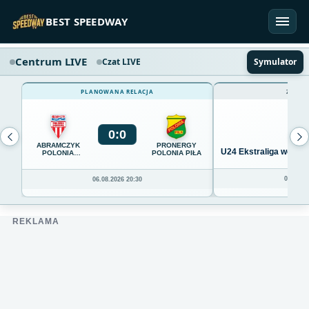
Przejdź do treści
BEST SPEEDWAY
Centrum LIVE
Czat LIVE
Symulator
PLANOWANA RELACJA
ZAKOŃ
0
:
0
ABRAMCZYK
PRONERGY
U24 Ekstraliga we Wro
POLONIA
POLONIA PIŁA
BYDGOSZCZ
04.08.20
06.08.2026 20:30
REKLAMA