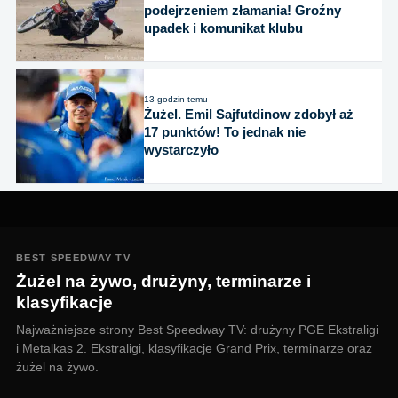
podejrzeniem złamania! Groźny
upadek i komunikat klubu
13 godzin temu
Żużel. Emil Sajfutdinow zdobył aż
17 punktów! To jednak nie
wystarczyło
BEST SPEEDWAY TV
Żużel na żywo, drużyny, terminarze i
klasyfikacje
Najważniejsze strony Best Speedway TV: drużyny PGE Ekstraligi
i Metalkas 2. Ekstraligi, klasyfikacje Grand Prix, terminarze oraz
żużel na żywo.