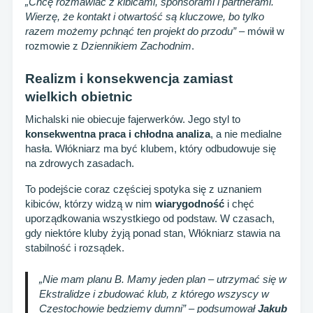
„Chcę rozmawiać z kibicami, sponsorami i partnerami.
Wierzę, że kontakt i otwartość są kluczowe, bo tylko
razem możemy pchnąć ten projekt do przodu”
– mówił w
rozmowie z
Dziennikiem Zachodnim
.
Realizm i konsekwencja zamiast
wielkich obietnic
Michalski nie obiecuje fajerwerków. Jego styl to
konsekwentna praca i chłodna analiza
, a nie medialne
hasła. Włókniarz ma być klubem, który odbudowuje się
na zdrowych zasadach.
To podejście coraz częściej spotyka się z uznaniem
kibiców, którzy widzą w nim
wiarygodność
i chęć
uporządkowania wszystkiego od podstaw. W czasach,
gdy niektóre kluby żyją ponad stan, Włókniarz stawia na
stabilność i rozsądek.
„Nie mam planu B. Mamy jeden plan – utrzymać się w
Ekstralidze i zbudować klub, z którego wszyscy w
Częstochowie będziemy dumni”
– podsumował
Jakub