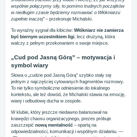
wspólnie połączymy siły, to pomimo trudnych początków
w niedługim czasie będziemy rozmawiać o Włókniarzu
zupełnie inaczej”
– przekonuje Michalski.
To wyraźny sygnał dla kibiców:
Włókniarz nie zamierza
być biernym uczestnikiem ligi
, lecz drużyną, która
walczy z pełnym przekonaniem o swoje miejsce.
„Cud pod Jasną Górą” – motywacja i
symbol wiary
Słowa o „cudzie pod Jasną Górą” szybko stały się
jednym z najczęściej cytowanych fragmentów rozmowy.
To nie tylko symboliczne odniesienie do lokalnego
kontekstu, ale też dowód, że Michalski stawia na emocję,
wiarę i odbudowę ducha w zespole.
W klubie, który jeszcze niedawno balansował na
krawędzi chaosu organizacyjnego, prezes próbuje
zaszczepić
nową mentalność
– opartą na
odpowiedzialności, komunikacji i wspólnym działaniu. —