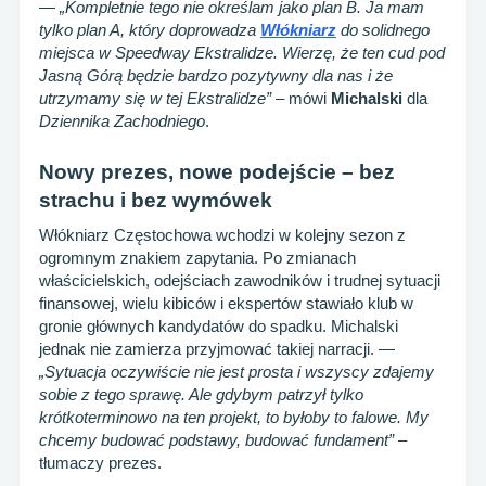
—
„Kompletnie tego nie określam jako plan B. Ja mam
tylko plan A, który doprowadza
Włókniarz
do solidnego
miejsca w Speedway Ekstralidze. Wierzę, że ten cud pod
Jasną Górą będzie bardzo pozytywny dla nas i że
utrzymamy się w tej Ekstralidze”
– mówi
Michalski
dla
Dziennika Zachodniego
.
Nowy prezes, nowe podejście – bez
strachu i bez wymówek
Włókniarz Częstochowa wchodzi w kolejny sezon z
ogromnym znakiem zapytania. Po zmianach
właścicielskich, odejściach zawodników i trudnej sytuacji
finansowej, wielu kibiców i ekspertów stawiało klub w
gronie głównych kandydatów do spadku. Michalski
jednak nie zamierza przyjmować takiej narracji. —
„Sytuacja oczywiście nie jest prosta i wszyscy zdajemy
sobie z tego sprawę. Ale gdybym patrzył tylko
krótkoterminowo na ten projekt, to byłoby to falowe. My
chcemy budować podstawy, budować fundament”
–
tłumaczy prezes.