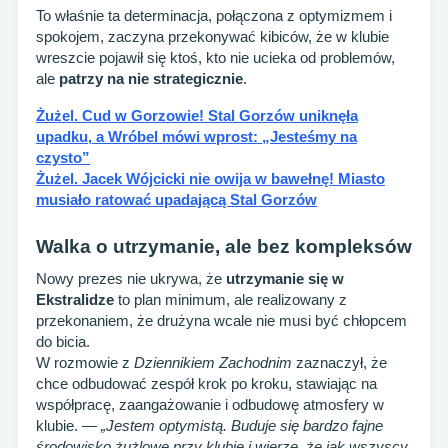
To właśnie ta determinacja, połączona z optymizmem i
spokojem, zaczyna przekonywać kibiców, że w klubie
wreszcie pojawił się ktoś, kto nie ucieka od problemów,
ale
patrzy na nie strategicznie
.
Żużel. Cud w Gorzowie! Stal Gorzów uniknęła
upadku, a Wróbel mówi wprost: „Jesteśmy na
czysto”
Żużel. Jacek Wójcicki nie owija w bawełnę! Miasto
musiało ratować upadającą Stal Gorzów
Walka o utrzymanie, ale bez kompleksów
Nowy prezes nie ukrywa, że
utrzymanie się w
Ekstralidze
to plan minimum, ale realizowany z
przekonaniem, że drużyna wcale nie musi być chłopcem
do bicia.
W rozmowie z
Dziennikiem Zachodnim
zaznaczył, że
chce odbudować zespół krok po kroku, stawiając na
współpracę, zaangażowanie i odbudowę atmosfery w
klubie. —
„Jestem optymistą. Buduje się bardzo fajne
środowisko żużlowe przy klubie i wierzę, że jak wszyscy