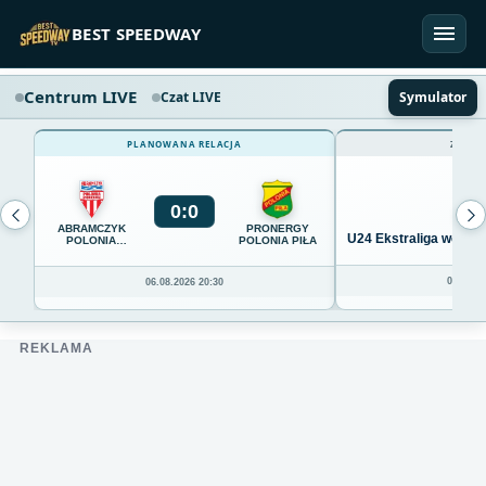
Przejdź do treści
BEST SPEEDWAY
Centrum LIVE
Czat LIVE
Symulator
PLANOWANA RELACJA
ZAKOŃ
0
:
0
ABRAMCZYK
PRONERGY
U24 Ekstraliga we Wro
POLONIA
POLONIA PIŁA
BYDGOSZCZ
04.08.20
06.08.2026 20:30
REKLAMA