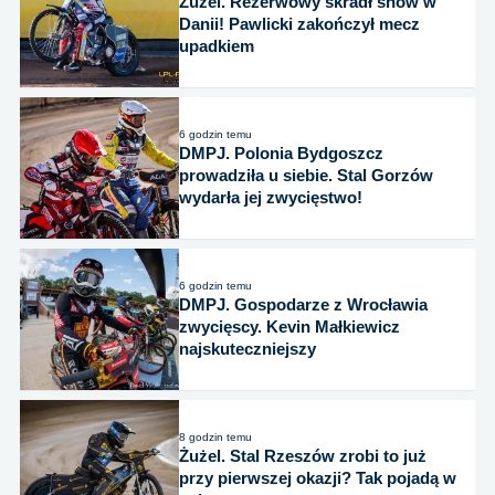
Żużel. Rezerwowy skradł show w
Danii! Pawlicki zakończył mecz
upadkiem
6 godzin temu
DMPJ. Polonia Bydgoszcz
prowadziła u siebie. Stal Gorzów
wydarła jej zwycięstwo!
6 godzin temu
DMPJ. Gospodarze z Wrocławia
zwycięscy. Kevin Małkiewicz
najskuteczniejszy
8 godzin temu
Żużel. Stal Rzeszów zrobi to już
przy pierwszej okazji? Tak pojadą w