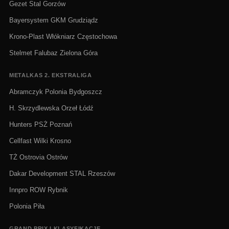
Gezet Stal Gorzów
Bayersystem GKM Grudziądz
Krono-Plast Włókniarz Częstochowa
Stelmet Falubaz Zielona Góra
METALKAS 2. EKSTRALIGA
Abramczyk Polonia Bydgoszcz
H. Skrzydlewska Orzeł Łódź
Hunters PSŻ Poznań
Cellfast Wilki Krosno
TŻ Ostrovia Ostrów
Dakar Development STAL Rzeszów
Innpro ROW Rybnik
Polonia Piła
GRAND PRIX I KLASYFIKACJE