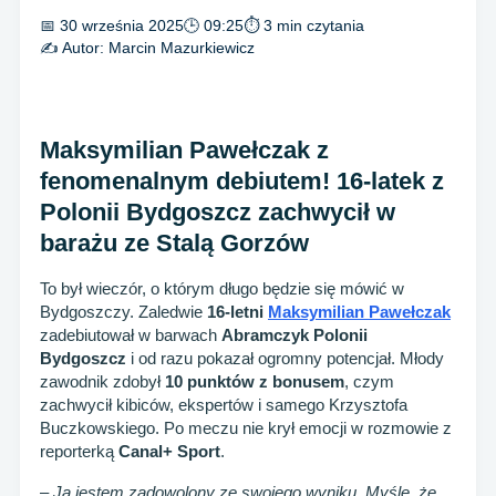
📅 30 września 2025
🕒 09:25
⏱ 3 min czytania
✍️ Autor:
Marcin Mazurkiewicz
Maksymilian Pawełczak z
fenomenalnym debiutem! 16-latek z
Polonii Bydgoszcz zachwycił w
barażu ze Stalą Gorzów
To był wieczór, o którym długo będzie się mówić w
Bydgoszczy. Zaledwie
16-letni
Maksymilian Pawełczak
zadebiutował w barwach
Abramczyk Polonii
Bydgoszcz
i od razu pokazał ogromny potencjał. Młody
zawodnik zdobył
10 punktów z bonusem
, czym
zachwycił kibiców, ekspertów i samego Krzysztofa
Buczkowskiego. Po meczu nie krył emocji w rozmowie z
reporterką
Canal+ Sport
.
–
Ja jestem zadowolony ze swojego wyniku. Myślę, że