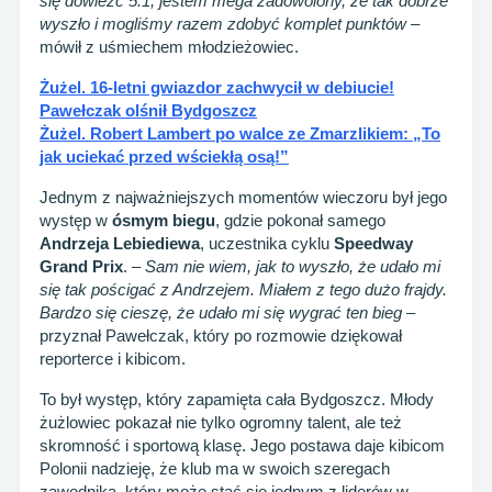
się dowieźć 5:1, jestem mega zadowolony, że tak dobrze
wyszło i mogliśmy razem zdobyć komplet punktów
–
mówił z uśmiechem młodzieżowiec.
Żużel. 16-letni gwiazdor zachwycił w debiucie!
Pawełczak olśnił Bydgoszcz
Żużel. Robert Lambert po walce ze Zmarzlikiem: „To
jak uciekać przed wściekłą osą!”
Jednym z najważniejszych momentów wieczoru był jego
występ w
ósmym biegu
, gdzie pokonał samego
Andrzeja Lebiediewa
, uczestnika cyklu
Speedway
Grand Prix
. –
Sam nie wiem, jak to wyszło, że udało mi
się tak pościgać z Andrzejem. Miałem z tego dużo frajdy.
Bardzo się cieszę, że udało mi się wygrać ten bieg
–
przyznał Pawełczak, który po rozmowie dziękował
reporterce i kibicom.
To był występ, który zapamięta cała Bydgoszcz. Młody
żużlowiec pokazał nie tylko ogromny talent, ale też
skromność i sportową klasę. Jego postawa daje kibicom
Polonii nadzieję, że klub ma w swoich szeregach
zawodnika, który może stać się jednym z liderów w