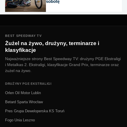
sobotę
BEST SPEEDWAY TV
Żużel na żywo, drużyny, terminarze i
klasyfikacje
Najważniejsze strony Best Speedway TV: drużyny PGE Ekstraligi
i Metalkas 2. Ekstraligi, klasyfikacje Grand Prix, terminarze oraz
żużel na żywo.
DRUŻYNY PGE EKSTRALIGI
Orlen Oil Motor Lublin
Betard Sparta Wrocław
Pres Grupa Deweloperska KS Toruń
Fogo Unia Leszno