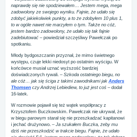
naprawdę się nie spodziewałem… Jestem mega, mega
zadowolony ze swojego wyniku. Fajnie, że udało się
zdobyć jakiekolwiek punkty, a to że zdobyłem 10 plus 1,
to w ogóle nawet nie marzyłem o tym. Także no cóż,
jestem bardzo zadowolony, że udało się tak fajnie
zadebiutować
– powiedział szczęśliwy Pawełczak po
spotkaniu.
Młody bydgoszczanin przyznał, że mimo świetnego
występu, czuje lekki niedosyt po ostatnim wyścigu. W
końcówce musiał uznać wyższość bardziej
doświadczonych rywali. –
Szkoda ostatniego biegu, no
ale cóż… jak się ściga z takimi zawodnikami jak
Anders
Thomsen
czy Andrzej Lebiediew, to już jest coś
– dodał
16-latek.
W rozmowie pojawił się też wątek współpracy z
Krzysztofem Buczkowskim. Pawełczak nie ukrywał, że
w biegu parowym starał się nie przeszkadzać kapitanowi
i jechać drużynowo. –
Ja szukałem Buczka, żeby mu
dziś nie przeszkodzić w trakcie biegu. Fajnie, że udało