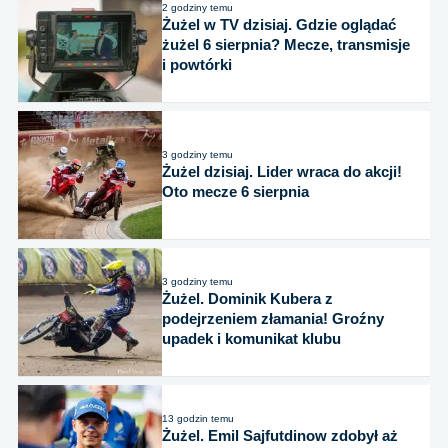
2 godziny temu
Żużel w TV dzisiaj. Gdzie oglądać
żużel 6 sierpnia? Mecze, transmisje
i powtórki
3 godziny temu
Żużel dzisiaj. Lider wraca do akcji!
Oto mecze 6 sierpnia
3 godziny temu
Żużel. Dominik Kubera z
podejrzeniem złamania! Groźny
upadek i komunikat klubu
13 godzin temu
Żużel. Emil Sajfutdinow zdobył aż