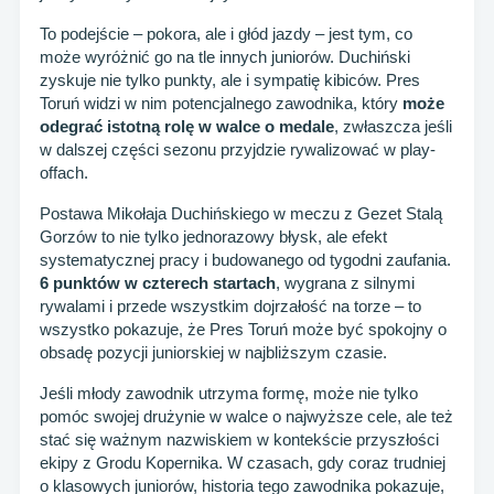
To podejście – pokora, ale i głód jazdy – jest tym, co
może wyróżnić go na tle innych juniorów. Duchiński
zyskuje nie tylko punkty, ale i sympatię kibiców. Pres
Toruń widzi w nim potencjalnego zawodnika, który
może
odegrać istotną rolę w walce o medale
, zwłaszcza jeśli
w dalszej części sezonu przyjdzie rywalizować w play-
offach.
Postawa Mikołaja Duchińskiego w meczu z Gezet Stalą
Gorzów to nie tylko jednorazowy błysk, ale efekt
systematycznej pracy i budowanego od tygodni zaufania.
6 punktów w czterech startach
, wygrana z silnymi
rywalami i przede wszystkim dojrzałość na torze – to
wszystko pokazuje, że Pres Toruń może być spokojny o
obsadę pozycji juniorskiej w najbliższym czasie.
Jeśli młody zawodnik utrzyma formę, może nie tylko
pomóc swojej drużynie w walce o najwyższe cele, ale też
stać się ważnym nazwiskiem w kontekście przyszłości
ekipy z Grodu Kopernika. W czasach, gdy coraz trudniej
o klasowych juniorów, historia tego zawodnika pokazuje,