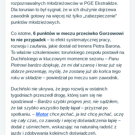
rozpoznawalnych młodzieżowców w PGE Ekstralidze.
Dla torunian to był sygnał, że w ich drużynie dojrzewa
zawodnik gotowy na więcej niż tylko „zabezpieczenie”
punktów młodzieżowych.
Co istotne,
6 punktów w meczu przeciwko Gorzowowi
to nie przypadek
– to efekt systematycznej pracy,
rozwoju i zaufania, jakie dostał od trenera Piotra Barona.
To właśnie szkoleniowiec toruńskiego zespołu postawił na
Duchińskiego w kluczowym momencie sezonu –
Panu
Piotrowi bardzo dziękuję, że mi dał szansę i teraz już się
dobrze prezentuję, myślę, że zostanę już do końca tego
roku w składzie
– powiedział po meczu sam zawodnik.
Duchiński nie ukrywa, że jego rozwój w ostatnich
tygodniach przeszedł drogę, której sam się nie
spodziewał –
Bardzo szybki progres jest, nie sądziłem,
że tak szybko wszystko będę łapał
– przyznał po
spotkaniu. –
Motor
chce jechać, ja też chcę jechać, uczę
się cały czas, co zawody i więcej doświadczenia łapię
–
dodał z uśmiechem, wskazując na naturalną radość z
jazdy i zdobywania kolejnych doświadczeń.