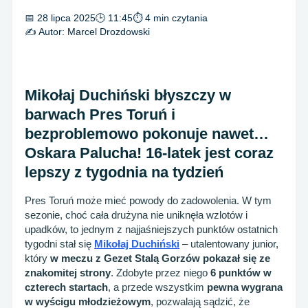
📅 28 lipca 2025
🕒 11:45
⏱ 4 min czytania
✍️ Autor:
Marcel Drozdowski
Mikołaj Duchiński błyszczy w
barwach Pres Toruń i
bezproblemowo pokonuje nawet…
Oskara Palucha! 16-latek jest coraz
lepszy z tygodnia na tydzień
Pres Toruń może mieć powody do zadowolenia. W tym
sezonie, choć cała drużyna nie uniknęła wzlotów i
upadków, to jednym z najjaśniejszych punktów ostatnich
tygodni stał się
Mikołaj Duchiński
– utalentowany junior,
który
w meczu z Gezet Stalą Gorzów pokazał się ze
znakomitej strony
. Zdobyte przez niego
6 punktów w
czterech startach
, a przede wszystkim
pewna wygrana
w wyścigu młodzieżowym
, pozwalają sądzić, że