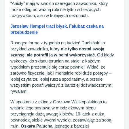
“Anioły” mają w swoich szeregach zawodnika, który
może odegrać ważną rolę nie tylko w bieżących
rozgrywkach, ale i w kolejnych sezonach.
Jarosław Hampel traci błysk. Falubaz czeka na
przebudzenie
Rosnąca forma z tygodnia na tydzień Duchiński to
przykład zawodnika, który
nie tylko dostał swoją
szansę, ale potrafił ją w pełni wykorzystać
. Od kiedy
wskoczył do składu torunian na stałe, z każdym
tygodniem prezentuje się coraz pewniej. Widać, że
zarówno fizycznie, jak i mentalnie robi duże postępy –
lepiej czyta tor, lepiej rusza spod taśmy, a przede
wszystkim potrafi walczyć z bardziej doświadczonymi
rywalami.
W spotkaniu z ekipą z Gorzowa Wielkopolskiego to
właśnie jego postawa w młodzieżowym biegu
przyciągnęła dużą uwagę kibiców. 16-latek z dużą
pewnością siebie wygrał wyścig, zostawiając za sobą
m.in.
Oskara Palucha
, jednego z bardziej