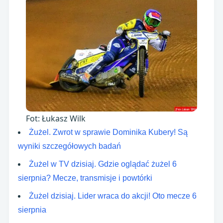
Fot: Łukasz Wilk
Żużel. Zwrot w sprawie Dominika Kubery! Są
wyniki szczegółowych badań
Żużel w TV dzisiaj. Gdzie oglądać żużel 6
sierpnia? Mecze, transmisje i powtórki
Żużel dzisiaj. Lider wraca do akcji! Oto mecze 6
sierpnia