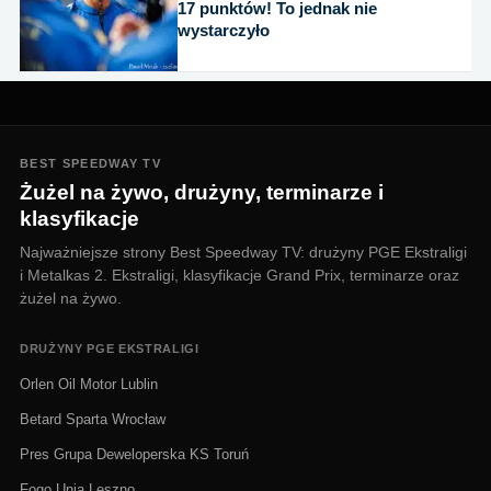
17 punktów! To jednak nie
wystarczyło
BEST SPEEDWAY TV
Żużel na żywo, drużyny, terminarze i
klasyfikacje
Najważniejsze strony Best Speedway TV: drużyny PGE Ekstraligi
i Metalkas 2. Ekstraligi, klasyfikacje Grand Prix, terminarze oraz
żużel na żywo.
DRUŻYNY PGE EKSTRALIGI
Orlen Oil Motor Lublin
Betard Sparta Wrocław
Pres Grupa Deweloperska KS Toruń
Fogo Unia Leszno