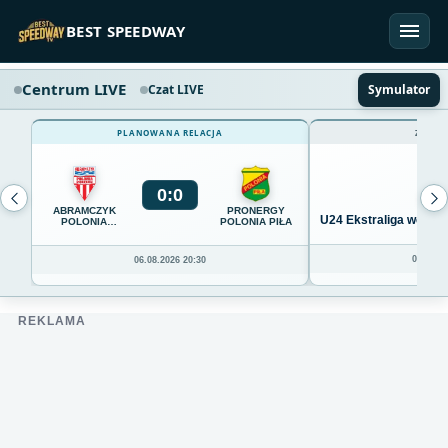
Przejdź do treści
BEST SPEEDWAY
Centrum LIVE
Czat LIVE
Symulator
PLANOWANA RELACJA
ZAKOŃ
0
:
0
ABRAMCZYK
PRONERGY
U24 Ekstraliga we Wro
POLONIA
POLONIA PIŁA
BYDGOSZCZ
04.08.20
06.08.2026 20:30
REKLAMA