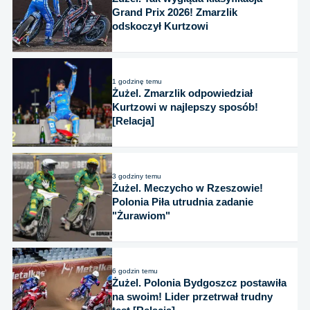
Grand Prix 2026! Zmarzlik
odskoczył Kurtzowi
1 godzinę temu
Żużel. Zmarzlik odpowiedział
Kurtzowi w najlepszy sposób!
[Relacja]
3 godziny temu
Żużel. Meczycho w Rzeszowie!
Polonia Piła utrudnia zadanie
"Żurawiom"
6 godzin temu
Żużel. Polonia Bydgoszcz postawiła
na swoim! Lider przetrwał trudny