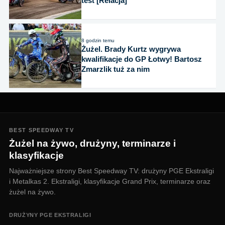
test [Relacja]
8 godzin temu
Żużel. Brady Kurtz wygrywa
kwalifikacje do GP Łotwy! Bartosz
Zmarzlik tuż za nim
BEST SPEEDWAY TV
Żużel na żywo, drużyny, terminarze i
klasyfikacje
Najważniejsze strony Best Speedway TV: drużyny PGE Ekstraligi
i Metalkas 2. Ekstraligi, klasyfikacje Grand Prix, terminarze oraz
żużel na żywo.
DRUŻYNY PGE EKSTRALIGI