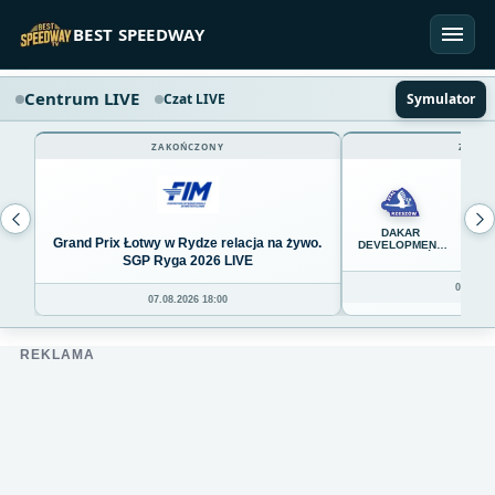
Przejdź do treści
BEST SPEEDWAY
Centrum LIVE
Czat LIVE
Symulator
ZAKOŃCZONY
ZAKOŃ
45
DAKAR
Grand Prix Łotwy w Rydze relacja na żywo.
DEVELOPMENT
STAL RZESZÓW
SGP Ryga 2026 LIVE
08.08.20
07.08.2026 18:00
REKLAMA