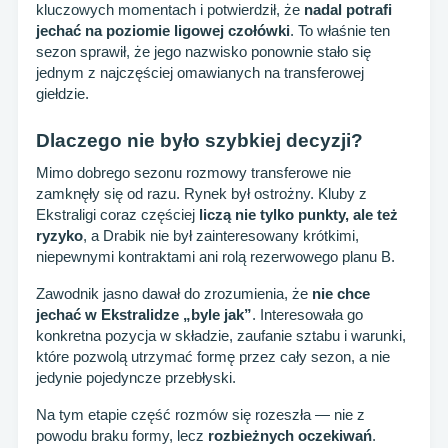
kluczowych momentach i potwierdził, że
nadal potrafi
jechać na poziomie ligowej czołówki
. To właśnie ten
sezon sprawił, że jego nazwisko ponownie stało się
jednym z najczęściej omawianych na transferowej
giełdzie.
Dlaczego nie było szybkiej decyzji?
Mimo dobrego sezonu rozmowy transferowe nie
zamknęły się od razu. Rynek był ostrożny. Kluby z
Ekstraligi coraz częściej
liczą nie tylko punkty, ale też
ryzyko
, a Drabik nie był zainteresowany krótkimi,
niepewnymi kontraktami ani rolą rezerwowego planu B.
Zawodnik jasno dawał do zrozumienia, że
nie chce
jechać w Ekstralidze „byle jak”
. Interesowała go
konkretna pozycja w składzie, zaufanie sztabu i warunki,
które pozwolą utrzymać formę przez cały sezon, a nie
jedynie pojedyncze przebłyski.
Na tym etapie część rozmów się rozeszła — nie z
powodu braku formy, lecz
rozbieżnych oczekiwań
.