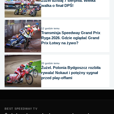
Żużel dzisiaj 7 sierpnia. Wielka
walka o finał DPŚ!
12 godzin temu
Transmisja Speedway Grand Prix
Ryga 2026. Gdzie oglądać Grand
Prix Łotwy na żywo?
20 godzin temu
Żużel. Polonia Bydgoszcz rozbiła
rywala! Nokaut i potężny sygnał
przed play-offami
BEST SPEEDWAY TV