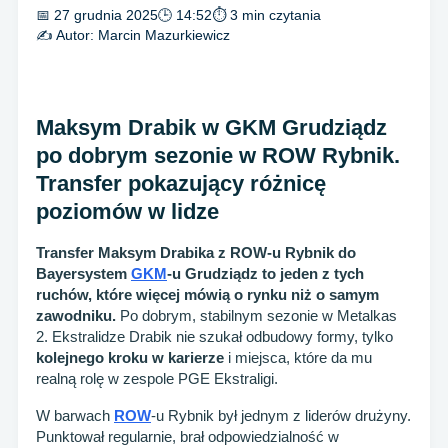
📅 27 grudnia 2025
🕒 14:52
⏱ 3 min czytania
✍️ Autor:
Marcin Mazurkiewicz
Maksym Drabik w GKM Grudziądz
po dobrym sezonie w ROW Rybnik.
Transfer pokazujący różnicę
poziomów w lidze
Transfer Maksym Drabika z ROW-u Rybnik do
Bayersystem
GKM
-u Grudziądz to jeden z tych
ruchów, które więcej mówią o rynku niż o samym
zawodniku.
Po dobrym, stabilnym sezonie w Metalkas
2. Ekstralidze Drabik nie szukał odbudowy formy, tylko
kolejnego kroku w karierze
i miejsca, które da mu
realną rolę w zespole PGE Ekstraligi.
W barwach
ROW
-u Rybnik był jednym z liderów drużyny.
Punktował regularnie, brał odpowiedzialność w