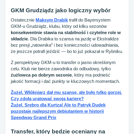
GKM Grudziądz jako logiczny wybór
Ostatecznie
Maksym Drabik
trafił do Bayersystem
GKM-u Grudziądz, klubu, który od kilku sezonów
konsekwentnie stawia na stabilność i czytelne role w
składzie
. Dla Drabika to szansa na jazdę w Ekstralidze
bez presji „ratownika” i bez konieczności udowadniania,
że jeszcze potrafi jeździć — bo to już pokazał w Rybniku.
Z perspektywy GKM-u to transfer o jasno określonym
celu. Klub nie bierze zawodnika do odbudowy, tylko
żużlowca po dobrym sezonie
, który ma podnieść
jakość formacji i dać punkty w kluczowych momentach.
Żużel. Włókniarz dał mu szansę, ale było tylko gorzej.
Czy zdoła uratować swoją karierę?
Żużel. Srebro dla Kurtza! Ale to Patryk Dudek
pozostaje najlepszym debiutantem w historii
Speedway Grand Prix
Transfer, który będzie oceniany na