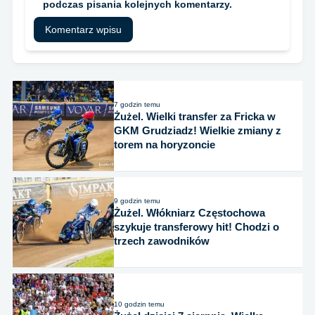
podczas pisania kolejnych komentarzy.
7 godzin temu
Żużel. Wielki transfer za Fricka w
GKM Grudziadz! Wielkie zmiany z
torem na horyzoncie
9 godzin temu
Żużel. Włókniarz Częstochowa
szykuje transferowy hit! Chodzi o
trzech zawodników
10 godzin temu