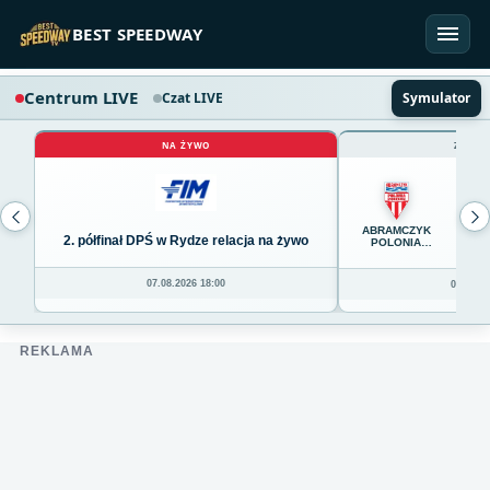
Przejdź do treści
BEST SPEEDWAY
Centrum LIVE
Czat LIVE
Symulator
NA ŻYWO
ZAKOŃ
65
ABRAMCZYK
2. półfinał DPŚ w Rydze relacja na żywo
POLONIA
BYDGOSZCZ
07.08.2026 18:00
06.08.20
REKLAMA