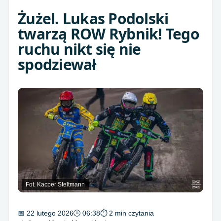
Żużel. Lukas Podolski
twarzą ROW Rybnik! Tego
ruchu nikt się nie
spodziewał
Fot. Kacper Steltmann
📅 22 lutego 2026
🕒 06:38
⏱ 2 min czytania