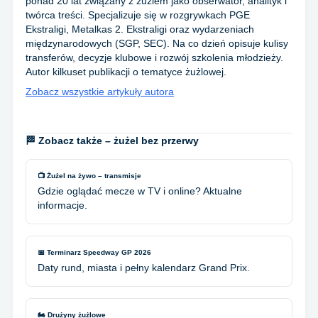
ponad 20 lat związany z żużlem jako obserwator, analityk i
twórca treści. Specjalizuje się w rozgrywkach PGE
Ekstraligi, Metalkas 2. Ekstraligi oraz wydarzeniach
międzynarodowych (SGP, SEC). Na co dzień opisuje kulisy
transferów, decyzje klubowe i rozwój szkolenia młodzieży.
Autor kilkuset publikacji o tematyce żużlowej.
Zobacz wszystkie artykuły autora
🏁 Zobacz także – żużel bez przerwy
📺 Żużel na żywo – transmisje
Gdzie oglądać mecze w TV i online? Aktualne
informacje.
📅 Terminarz Speedway GP 2026
Daty rund, miasta i pełny kalendarz Grand Prix.
🏍️ Drużyny żużlowe