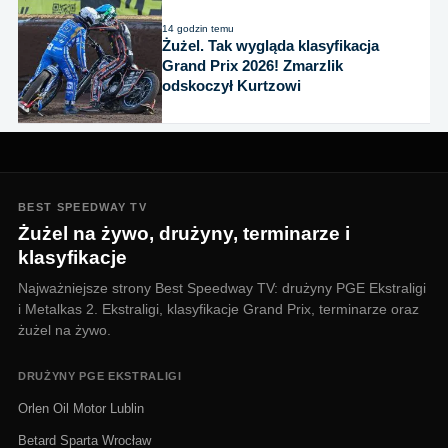
14 godzin temu
Żużel. Tak wygląda klasyfikacja
Grand Prix 2026! Zmarzlik
odskoczył Kurtzowi
BEST SPEEDWAY TV
Żużel na żywo, drużyny, terminarze i
klasyfikacje
Najważniejsze strony Best Speedway TV: drużyny PGE Ekstraligi
i Metalkas 2. Ekstraligi, klasyfikacje Grand Prix, terminarze oraz
żużel na żywo.
DRUŻYNY PGE EKSTRALIGI
Orlen Oil Motor Lublin
Betard Sparta Wrocław