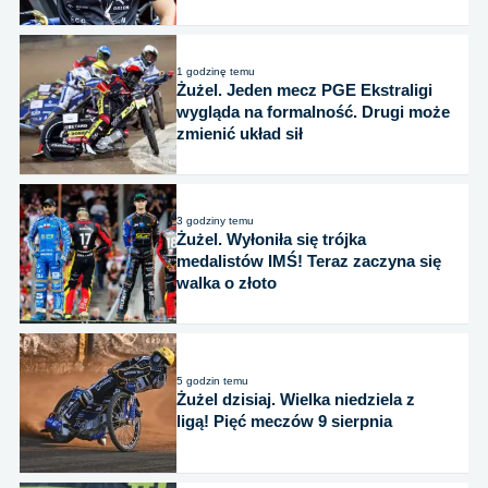
1 godzinę temu
Żużel. Jeden mecz PGE Ekstraligi
wygląda na formalność. Drugi może
zmienić układ sił
3 godziny temu
Żużel. Wyłoniła się trójka
medalistów IMŚ! Teraz zaczyna się
walka o złoto
5 godzin temu
Żużel dzisiaj. Wielka niedziela z
ligą! Pięć meczów 9 sierpnia