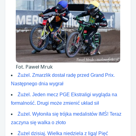
Fot. Paweł Mruk
Żużel. Zmarzlik dostał radę przed Grand Prix.
Następnego dnia wygrał
Żużel. Jeden mecz PGE Ekstraligi wygląda na
formalność. Drugi może zmienić układ sił
Żużel. Wyłoniła się trójka medalistów IMŚ! Teraz
zaczyna się walka o złoto
Żużel dzisiaj. Wielka niedziela z ligą! Pięć