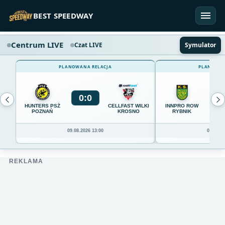
Przejdź do treści
BEST SPEEDWAY
Centrum LIVE
Czat LIVE
Symulator
PLANOWANA RELACJA
PLANOWAN
0
:
0
0
HUNTERS PSŻ
CELLFAST WILKI
INNPRO ROW
POZNAŃ
KROSNO
RYBNIK
09.08.2026 13:00
09.08.20
REKLAMA