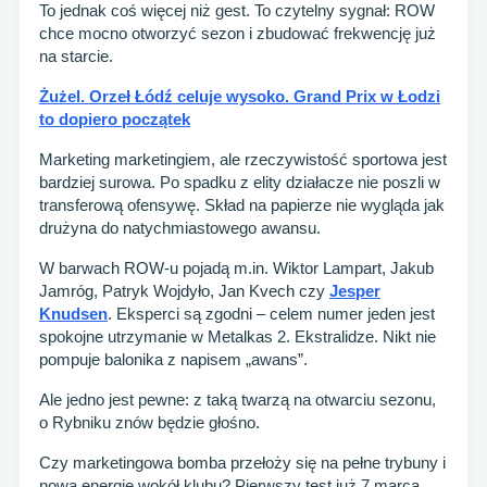
To jednak coś więcej niż gest. To czytelny sygnał: ROW
chce mocno otworzyć sezon i zbudować frekwencję już
na starcie.
Żużel. Orzeł Łódź celuje wysoko. Grand Prix w Łodzi
to dopiero początek
Marketing marketingiem, ale rzeczywistość sportowa jest
bardziej surowa. Po spadku z elity działacze nie poszli w
transferową ofensywę. Skład na papierze nie wygląda jak
drużyna do natychmiastowego awansu.
W barwach ROW-u pojadą m.in. Wiktor Lampart, Jakub
Jamróg, Patryk Wojdyło, Jan Kvech czy
Jesper
Knudsen
. Eksperci są zgodni – celem numer jeden jest
spokojne utrzymanie w Metalkas 2. Ekstralidze. Nikt nie
pompuje balonika z napisem „awans”.
Ale jedno jest pewne: z taką twarzą na otwarciu sezonu,
o Rybniku znów będzie głośno.
Czy marketingowa bomba przełoży się na pełne trybuny i
nową energię wokół klubu? Pierwszy test już 7 marca.