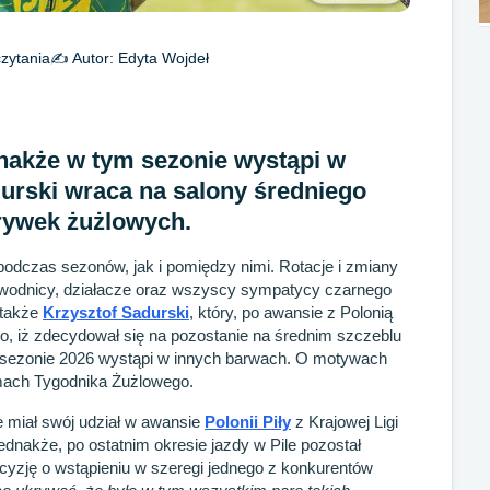
zytania
✍️ Autor:
Edyta Wojdeł
nakże w tym sezonie wystąpi w
durski wraca na salony średniego
rywek żużlowych.
odczas sezonów, jak i pomiędzy nimi. Rotacje i zmiany
awodnicy, działacze oraz wszyscy sympatycy czarnego
 także
Krzysztof Sadurski
, który, po awansie z Polonią
mo, iż zdecydował się na pozostanie na średnim szczeblu
 sezonie 2026 wystąpi w innych barwach. O motywach
amach Tygodnika Żużlowego.
 miał swój udział w awansie
Polonii Piły
z Krajowej Ligi
Jednakże, po ostatnim okresie jazdy w Pile pozostał
cyzję o wstąpieniu w szeregi jednego z konkurentów