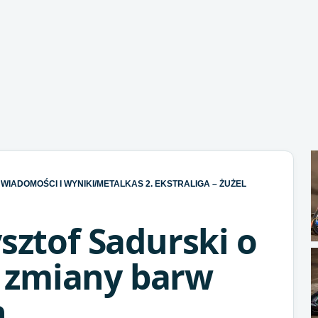
WIADOMOŚCI I WYNIKI
/
METALKAS 2. EKSTRALIGA – ŻUŻEL
ysztof Sadurski o
 zmiany barw
h