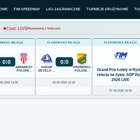
LOWE
FIM SPEEDWAY
LIGI ZAGRANICZNE
TURNIEJE DRUŻYNOWE
TU
Czat LIVE
Rozmawiaj z kibicami
OWANA RELACJA
PLANOWANA RELACJA
PLANOWANA RELACJA
0
:
0
0
:
0
ABRAMCZYK
DAKAR
PRONERGY
Grand Prix Łotwy w Ryd
POLONIA
DEVELOPMENT
POLONIA
BYDGOSZCZ
STAL
PIŁA
relacja na żywo. SGP R
RZESZÓW
2026 LIVE
08.2026 14:00
08.08.2026 16:30
07.08.2026 18:00