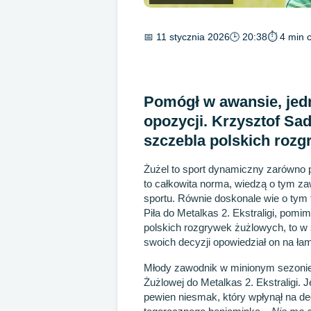
📅 11 stycznia 2026
🕒 20:38
⏱ 4 min c
Pomógł w awansie, jed
opozycji. Krzysztof Sa
szczebla polskich rozg
Żużel to sport dynamiczny zarówno p
to całkowita norma, wiedzą o tym z
sportu. Równie doskonale wie o tym
Piła do Metalkas 2. Ekstraligi, pomi
polskich rozgrywek żużlowych, to w
swoich decyzji opowiedział on na ł
Młody zawodnik w minionym sezonie
Żużlowej do Metalkas 2. Ekstraligi. 
pewien niesmak, który wpłynął na de