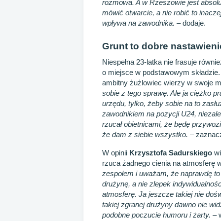
rozmowa. A w Rzeszowie jest absolut
mówić otwarcie, a nie robić to inacz
wpływa na zawodnika.
– dodaje.
Grunt to dobre nastawieni
Niespełna 23-latka nie frasuje równ
o miejsce w podstawowym składzie.
ambitny żużlowiec wierzy w swoje m
sobie z tego sprawę. Ale ja ciężko p
urzędu, tylko, żeby sobie na to za
zawodnikiem na pozycji U24, niezale
rzucał obietnicami, że będę przywoz
że dam z siebie wszystko.
– zaznac
W opinii
Krzysztofa Sadurskiego
wi
rzuca żadnego cienia na atmosferę 
zespołem i uważam, że naprawdę to 
drużynę, a nie zlepek indywidualnośc
atmosferę. Ja jeszcze takiej nie do
takiej zgranej drużyny dawno nie wi
podobne poczucie humoru i żarty.
– 