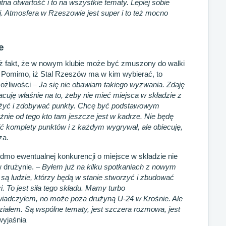
na otwartość i to na wszystkie tematy. Lepiej sobie
ej. Atmosfera w Rzeszowie jest super i to też mocno
e
ież fakt, że w nowym klubie może być zmuszony do walki
 Pomimo, iż Stal Rzeszów ma w kim wybierać, to
ożliwości –
Ja się nie obawiam takiego wyzwania. Zdaję
racuję właśnie na to, żeby nie mieć miejsca w składzie z
służyć i zdobywać punkty. Chcę być podstawowym
żnie od tego kto tam jeszcze jest w kadrze. Nie będę
ić komplety punktów i z każdym wygrywał, ale obiecuję,
za.
dmo ewentualnej konkurencji o miejsce w składzie nie
w drużynie. –
Byłem już na kilku spotkaniach z nowym
są ludzie, którzy będą w stanie stworzyć i zbudować
i. To jest siła tego składu. Mamy turbo
świadczyłem, no może poza drużyną U-24 w Krośnie. Ale
działem. Są wspólne tematy, jest szczera rozmowa, jest
wyjaśnia