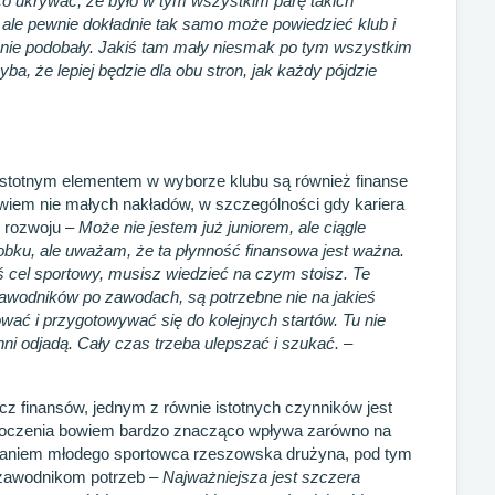
o ukrywać, że było w tym wszystkim parę takich
y, ale pewnie dokładnie tak samo może powiedzieć klub i
ę nie podobały. Jakiś tam mały niesmak po tym wszystkim
hyba, że lepiej będzie dla obu stron, jak każdy pójdzie
istotnym elementem w wyborze klubu są również finanse
wiem nie małych nakładów, w szczególności gdy kariera
o rozwoju –
Może nie jestem już juniorem, ale ciągle
obku, ale uważam, że ta płynność finansowa jest ważna.
kiś cel sportowy, musisz wiedzieć na czym stoisz. Te
zawodników po zawodach, są potrzebne nie na jakieś
wać i przygotowywać się do kolejnych startów. Tu nie
ni odjadą. Cały czas trzeba ulepszać i szukać.
–
z finansów, jednym z równie istotnych czynników jest
otoczenia bowiem bardzo znacząco wpływa zarówno na
 Zdaniem młodego sportowca rzeszowska drużyna, pod tym
 zawodnikom potrzeb –
Najważniejsza jest szczera