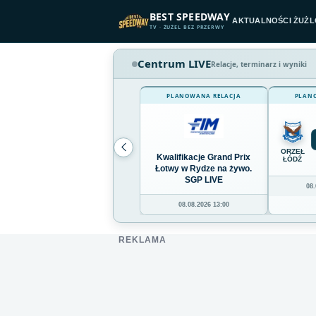
Przejdź do treści
BEST SPEEDWAY
AKTUALNOŚCI ŻUŻ
TV · ŻUŻEL BEZ PRZERWY
Centrum LIVE
Relacje, terminarz i wyniki
PLANOWANA RELACJA
PLAN
ORZEŁ
Kwalifikacje Grand Prix
ŁÓDŹ
Łotwy w Rydze na żywo.
SGP LIVE
08.
08.08.2026 13:00
REKLAMA