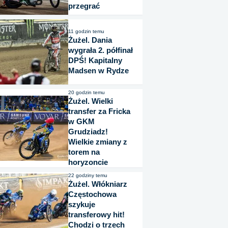
przegrać
11 godzin temu
Żużel. Dania
wygrała 2. półfinał
DPŚ! Kapitalny
Madsen w Rydze
20 godzin temu
Żużel. Wielki
transfer za Fricka
w GKM
Grudziadz!
Wielkie zmiany z
torem na
horyzoncie
22 godziny temu
Żużel. Włókniarz
Częstochowa
szykuje
transferowy hit!
Chodzi o trzech