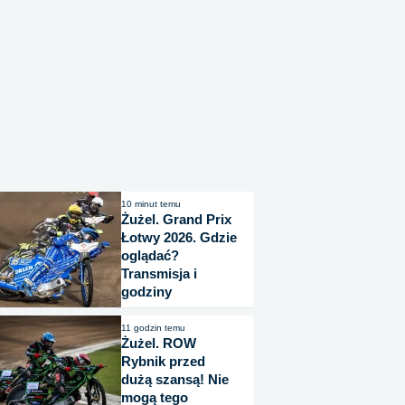
10 minut temu
Żużel. Grand Prix
Łotwy 2026. Gdzie
oglądać?
Transmisja i
godziny
11 godzin temu
Żużel. ROW
Rybnik przed
dużą szansą! Nie
mogą tego