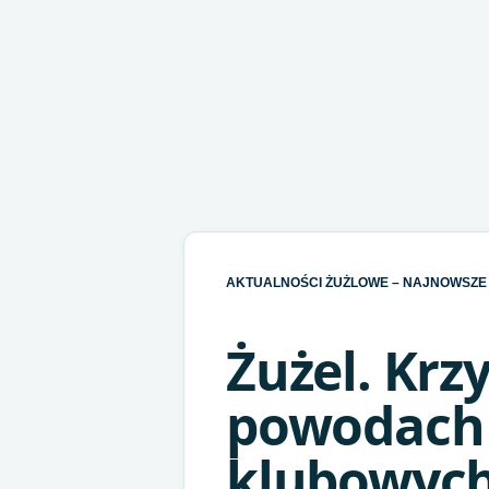
AKTUALNOŚCI ŻUŻLOWE – NAJNOWSZE 
Żużel. Krz
powodach
klubowyc