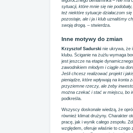
tegorocznego beniaminka –
Nie ma c
sytuacji, które mnie się nie podobał
też niektóre sytuacje działaczom si
pozostaje, ale i ja i klub uznaliśmy c
swoją drogą.
– stwierdza.
Inne motywy do zmian
Krzysztof Sadurski
nie ukrywa, że 
klubu. Ściganie na żużlu wymaga bo
jest jeszcze na etapie dynamiczneg
zawodnikiem młodym i ciągle na dor
Jeśli chcesz realizować projekt i ja
pieniądze, które wpływają na konta 
przyziemne rzeczy, ale żeby inwesto
można czekać i stać w miejscu, bo in
podkreśla.
Wszyscy doskonale wiedzą, że opróc
również klimat drużyny. Charakter 
pracę, jak i wynik całego zespołu.
względem, oferuje właśnie to czego