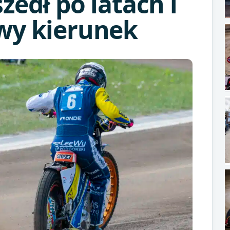
zedł po latach i
wy kierunek