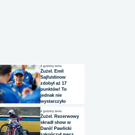
4 godziny temu
Żużel. Emil
Sajfutdinow
zdobył aż 17
punktów! To
jednak nie
wystarczyło
4 godziny temu
Żużel. Rezerwowy
skradł show w
Danii! Pawlicki
zakończył mecz