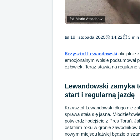
fot. Marta Astachow
📅 19 listopada 2025
🕒 14:22
⏱ 3 min 
Krzysztof Lewandowski
oficjalnie
emocjonalnym wpisie podsumował pię
człowiek. Teraz stawia na regularne 
Lewandowski zamyka tor
start i regularną jazdę
Krzysztof Lewandowski długo nie zabi
sprawa stała się jasna. Młodzieżowie
potwierdził odejście z Pres Toruń. J
ostatnim roku w gronie zawodników U
nowym miejscu łatwiej będzie o szan