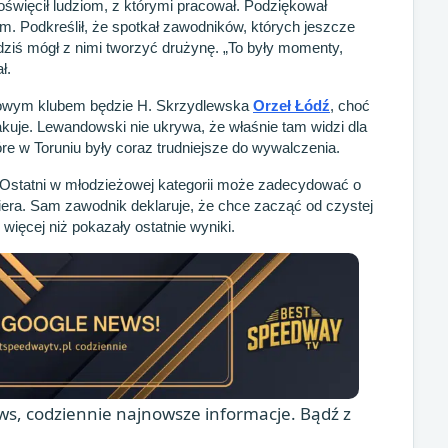
święcił ludziom, z którymi pracował. Podziękował
om. Podkreślił, że spotkał zawodników, których jeszcze
a dziś mógł z nimi tworzyć drużynę. „To były momenty,
ł.
nowym klubem będzie H. Skrzydlewska
Orzeł Łódź
, choć
akuje. Lewandowski nie ukrywa, że właśnie tam widzi dla
tóre w Toruniu były coraz trudniejsze do wywalczenia.
. Ostatni w młodzieżowej kategorii może zadecydować o
riera. Sam zawodnik deklaruje, że chce zacząć od czystej
 więcej niż pokazały ostatnie wyniki.
s, codziennie najnowsze informacje. Bądź z