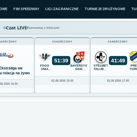
LOWE
FIM SPEEDWAY
LIGI ZAGRANICZNE
TURNIEJE DRUŻYNOWE
TU
Czat LIVE
Rozmawiaj z kibicami
AKOŃCZONY
ZAKOŃCZONY
ZAKOŃCZONY
51
:
39
41
:
49
FOGO
BAYERSYSTEM
STELMET
PR
Ekstraliga we
UNIA
GKM
FALUBAZ
TOR
LESZNO
GRUDZIĄDZ
ZIELONA
u relacja na żywo
GÓRA
02.08.2026 19:30
02.08.2026 17:00
08.2026 16:00