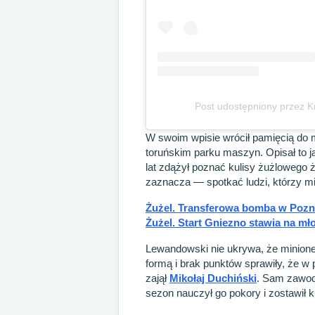
Post udostępniony przez 
W swoim wpisie wrócił pamięcią do m
toruńskim parku maszyn. Opisał to ja
lat zdążył poznać kulisy żużlowego 
zaznacza — spotkać ludzi, którzy mi
Żużel. Transferowa bomba w Pozna
Żużel. Start Gniezno stawia na m
Lewandowski nie ukrywa, że minione 
formą i brak punktów sprawiły, że 
zajął
Mikołaj Duchiński
. Sam zawod
sezon nauczył go pokory i zostawił k