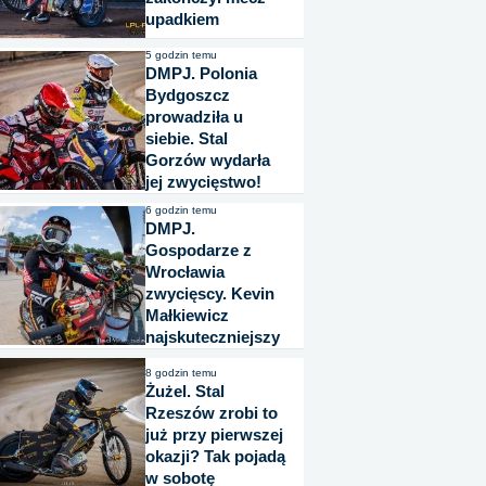
upadkiem
5 godzin temu
DMPJ. Polonia
Bydgoszcz
prowadziła u
siebie. Stal
Gorzów wydarła
jej zwycięstwo!
6 godzin temu
DMPJ.
Gospodarze z
Wrocławia
zwycięscy. Kevin
Małkiewicz
najskuteczniejszy
8 godzin temu
Żużel. Stal
Rzeszów zrobi to
już przy pierwszej
okazji? Tak pojadą
w sobotę