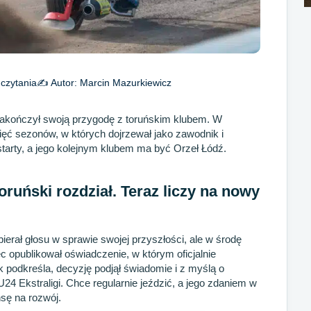
czytania
✍️ Autor:
Marcin Mazurkiewicz
 zakończył swoją przygodę z toruńskim klubem. W
ć sezonów, w których dojrzewał jako zawodnik i
starty, a jego kolejnym klubem ma być Orzeł Łódź.
uński rozdział. Teraz liczy na nowy
erał głosu w sprawie swojej przyszłości, ale w środę
c opublikował oświadczenie, w którym oficjalnie
ak podkreśla, decyzję podjął świadomie i z myślą o
24 Ekstraligi. Chce regularnie jeździć, a jego zdaniem w
sę na rozwój.