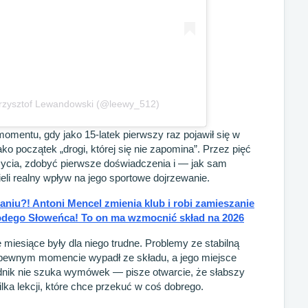
Krzysztof Lewandowski (@leewy_512)
omentu, gdy jako 15-latek pierwszy raz pojawił się w
ko początek „drogi, której się nie zapomina”. Przez pięć
życia, zdobyć pierwsze doświadczenia i — jak sam
eli realny wpływ na jego sportowe dojrzewanie.
niu?! Antoni Mencel zmienia klub i robi zamieszanie
łodego Słoweńca! To on ma wzmocnić skład na 2026
miesiące były dla niego trudne. Problemy ze stabilną
w pewnym momencie wypadł ze składu, a jego miejsce
nik nie szuka wymówek — pisze otwarcie, że słabszy
ilka lekcji, które chce przekuć w coś dobrego.