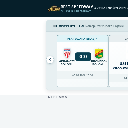
Przejdź do treści
BEST SPEEDWAY
AKTUALNOŚCI ŻUŻ
TV · ŻUŻEL BEZ PRZERWY
Centrum LIVE
Relacje, terminarz i wyniki
PLANOWANA RELACJA
Z
0
:
0
ABRAMCZYK
PRONERGY
U24 
POLONIA
POLONIA
BYDGOSZCZ
PIŁA
Wrocławi
06.08.2026 20:30
04.
REKLAMA