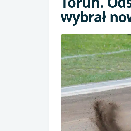
Toruń. Ods
wybrał no