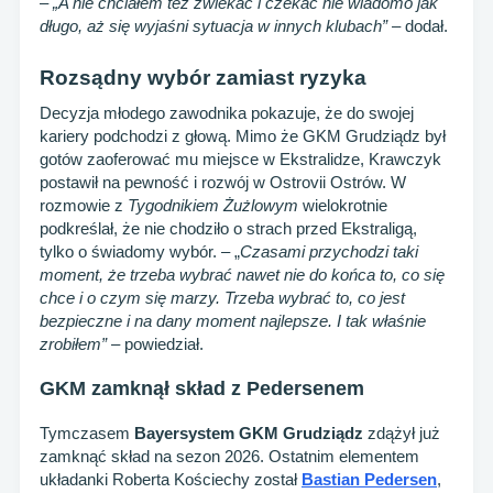
–
„A nie chciałem też zwlekać i czekać nie wiadomo jak
długo, aż się wyjaśni sytuacja w innych klubach”
– dodał.
Rozsądny wybór zamiast ryzyka
Decyzja młodego zawodnika pokazuje, że do swojej
kariery podchodzi z głową. Mimo że GKM Grudziądz był
gotów zaoferować mu miejsce w Ekstralidze, Krawczyk
postawił na pewność i rozwój w Ostrovii Ostrów. W
rozmowie z
Tygodnikiem Żużlowym
wielokrotnie
podkreślał, że nie chodziło o strach przed Ekstraligą,
tylko o świadomy wybór. – „
Czasami przychodzi taki
moment, że trzeba wybrać nawet nie do końca to, co się
chce i o czym się marzy. Trzeba wybrać to, co jest
bezpieczne i na dany moment najlepsze. I tak właśnie
zrobiłem”
– powiedział.
GKM zamknął skład z Pedersenem
Tymczasem
Bayersystem GKM Grudziądz
zdążył już
zamknąć skład na sezon 2026. Ostatnim elementem
układanki Roberta Kościechy został
Bastian Pedersen
,