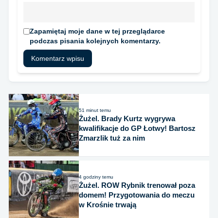
Zapamiętaj moje dane w tej przeglądarce
podczas pisania kolejnych komentarzy.
51 minut temu
Żużel. Brady Kurtz wygrywa
kwalifikacje do GP Łotwy! Bartosz
Zmarzlik tuż za nim
4 godziny temu
Żużel. ROW Rybnik trenował poza
domem! Przygotowania do meczu
w Krośnie trwają