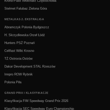
Krono-Plast Włókniarz Częstochowa
Stelmet Falubaz Zielona Góra
METALKAS 2. EKSTRALIGA
Abramczyk Polonia Bydgoszcz
H. Skrzydlewska Orzeł Łódź
Hunters PSŻ Poznań
Cellfast Wilki Krosno
TŻ Ostrovia Ostrów
Dakar Development STAL Rzeszów
Innpro ROW Rybnik
Polonia Piła
GRAND PRIX I KLASYFIKACJE
Klasyfikacja FIM Speedway Grand Prix 2026
Klasyfikacja SEC Speedway Euro Championship