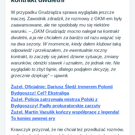
W przypadku Grudziądza sprawa wyglądała jeszcze
inaczej. Zawodnik zdradził, że rozmowy z GKM-em były
zaawansowane, ale nie spodobały mu się niektóre
warunki. –
„GKM Grudziądz mocno nalegał na kontrakt
dwuletni, a ja nie chciałem za bardzo od razu wiązać się
na dwa sezony. W momencie, kiedy dałem klubowi taką
odpowiedź i przekazałem, że ewentualnie roczny
kontrakt, to zaczęły się jakieś dziwne sytuacje, zmiany
warunków, obniżki stawek i uznałem, że jednak nie. Nie
wyglądało to zbyt fajnie, dlatego podjąłem decyzję, że
grzecznie dziękuję”
– ujawnił.
Żużel. Oficjalnie: Dariusz Śledź trenerem Polonii
Bydgoszcz! Cel? Ekstraliga
Żużel. Policja zatrzymała mistrza Polski z
Bydgoszczy! Padły prokuratorskie zarzuty
Żużel. Martin Vaculik kończy współpracę z legendą!
To koniec pewnej ery
Krawczyk przyznał, że nie chciał też przedłużać rozmów.