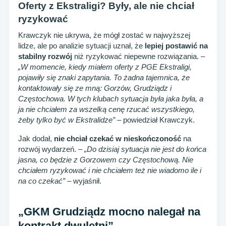
Oferty z Ekstraligi? Były, ale nie chciał
ryzykować
Krawczyk nie ukrywa, że mógł zostać w najwyższej
lidze, ale po analizie sytuacji uznał, że
lepiej postawić na
stabilny rozwój
niż ryzykować niepewne rozwiązania. –
„W momencie, kiedy miałem oferty z PGE Ekstraligi,
pojawiły się znaki zapytania. To żadna tajemnica, że
kontaktowały się ze mną: Gorzów, Grudziądz i
Częstochowa. W tych klubach sytuacja była jaka była, a
ja nie chciałem za wszelką cenę rzucać wszystkiego,
żeby tylko być w Ekstralidze”
– powiedział Krawczyk.
Jak dodał,
nie chciał czekać w nieskończoność
na
rozwój wydarzeń. –
„Do dzisiaj sytuacja nie jest do końca
jasna, co będzie z Gorzowem czy Częstochową. Nie
chciałem ryzykować i nie chciałem też nie wiadomo ile i
na co czekać”
– wyjaśnił.
„GKM Grudziądz mocno nalegał na
kontrakt dwuletni”