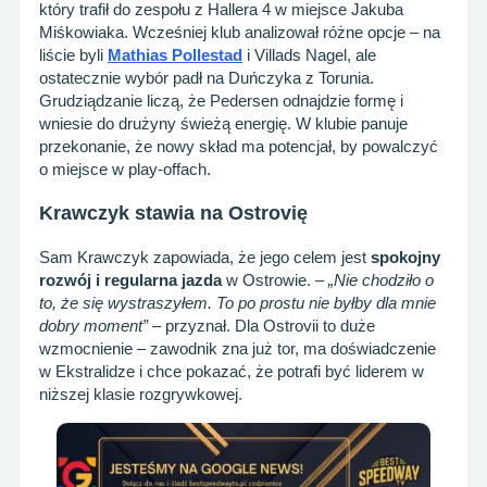
który trafił do zespołu z Hallera 4 w miejsce Jakuba
Miśkowiaka. Wcześniej klub analizował różne opcje – na
liście byli
Mathias Pollestad
i Villads Nagel, ale
ostatecznie wybór padł na Duńczyka z Torunia.
Grudziądzanie liczą, że Pedersen odnajdzie formę i
wniesie do drużyny świeżą energię. W klubie panuje
przekonanie, że nowy skład ma potencjał, by powalczyć
o miejsce w play-offach.
Krawczyk stawia na Ostrovię
Sam Krawczyk zapowiada, że jego celem jest
spokojny
rozwój i regularna jazda
w Ostrowie. –
„Nie chodziło o
to, że się wystraszyłem. To po prostu nie byłby dla mnie
dobry moment”
– przyznał. Dla Ostrovii to duże
wzmocnienie – zawodnik zna już tor, ma doświadczenie
w Ekstralidze i chce pokazać, że potrafi być liderem w
niższej klasie rozgrywkowej.