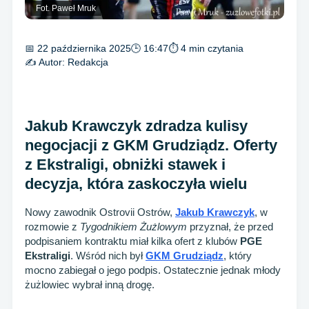
Fot. Paweł Mruk
📅 22 października 2025
🕒 16:47
⏱ 4 min czytania
✍️ Autor:
Redakcja
Jakub Krawczyk zdradza kulisy
negocjacji z GKM Grudziądz. Oferty
z Ekstraligi, obniżki stawek i
decyzja, która zaskoczyła wielu
Nowy zawodnik Ostrovii Ostrów,
Jakub Krawczyk
, w
rozmowie z
Tygodnikiem Żużlowym
przyznał, że przed
podpisaniem kontraktu miał kilka ofert z klubów
PGE
Ekstraligi
. Wśród nich był
GKM Grudziądz
, który
mocno zabiegał o jego podpis. Ostatecznie jednak młody
żużlowiec wybrał inną drogę.