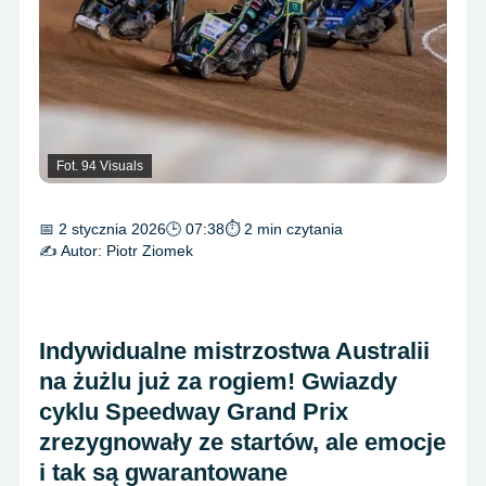
Fot. 94 Visuals
📅 2 stycznia 2026
🕒 07:38
⏱ 2 min czytania
✍️ Autor:
Piotr Ziomek
Indywidualne mistrzostwa Australii
na żużlu już za rogiem! Gwiazdy
cyklu Speedway Grand Prix
zrezygnowały ze startów, ale emocje
i tak są gwarantowane