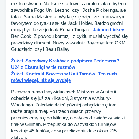
mistrzostwach. Na liście startowej zabrakło także byłego
zawodnika Fogo Unii Leszno, czyli Josha Pickeringa, ale
także Sama Mastersa. Wydaję się więc, że murowanym
faworytem do tytułu stał się Jack Holder. Bardzo groźni
mogą być także jednak Rohan Tungate,
Jaimon Lidsey
i
Ben Cook. Z powodu kontuzji, z cyklu musiał wycofać się
prawdziwy diament. Nowy zawodnik Bayersystem GKM
Grudziądz, czyli Beau Bailey
Żużel. Speedway Kraków z podpisem Pedersena?
U24 z Ekstraligi w tle rozmów
Żużel. Kontrakt Bowesa w Unii Tarnów! Ten ruch
mówi więcej, niż się wydaje
Pierwsza runda Indywidualnych Mistrzostw Australii
odbędzie się już za kilka dni, 3 stycznia w Albury-
Woodonga. Zaledwie dzień później odbędzie się tam
także drugi turniej. Po trzech dniach przerwy
przeniesiemy się do Mildury, a cały cykl zwieńczy wielki
finał w Gillman. Przepustka do wszystkich turniejów
kosztuje 45 funtów, co w przeliczeniu daje około 215
złotych.