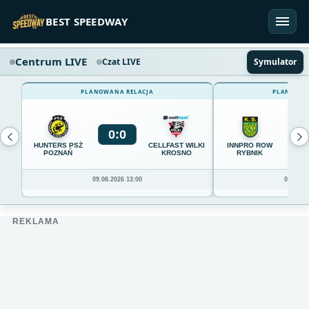
Przejdź do treści
BEST SPEEDWAY
Centrum LIVE
Czat LIVE
Symulator
PLANOWANA RELACJA
PLANOWAN
0
:
0
0
HUNTERS PSŻ
CELLFAST WILKI
INNPRO ROW
POZNAŃ
KROSNO
RYBNIK
09.08.2026 13:00
09.08.20
REKLAMA