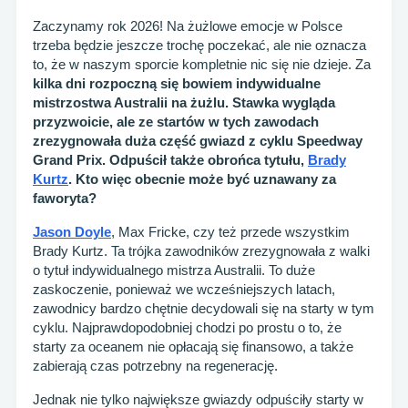
Zaczynamy rok 2026! Na żużlowe emocje w Polsce
trzeba będzie jeszcze trochę poczekać, ale nie oznacza
to, że w naszym sporcie kompletnie nic się nie dzieje. Za
kilka dni rozpoczną się bowiem indywidualne
mistrzostwa Australii na żużlu. Stawka wygląda
przyzwoicie, ale ze startów w tych zawodach
zrezygnowała duża część gwiazd z cyklu Speedway
Grand Prix. Odpuścił także obrońca tytułu,
Brady
Kurtz
. Kto więc obecnie może być uznawany za
faworyta?
Jason Doyle
, Max Fricke, czy też przede wszystkim
Brady Kurtz. Ta trójka zawodników zrezygnowała z walki
o tytuł indywidualnego mistrza Australii. To duże
zaskoczenie, ponieważ we wcześniejszych latach,
zawodnicy bardzo chętnie decydowali się na starty w tym
cyklu. Najprawdopodobniej chodzi po prostu o to, że
starty za oceanem nie opłacają się finansowo, a także
zabierają czas potrzebny na regenerację.
Jednak nie tylko największe gwiazdy odpuściły starty w