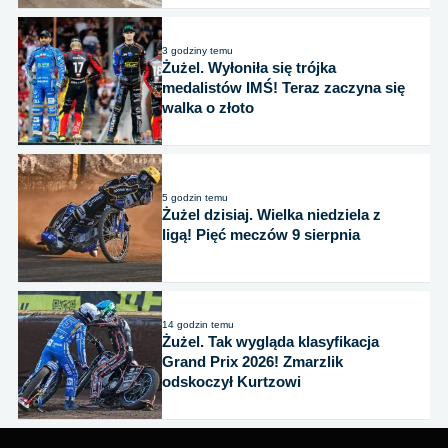
3 godziny temu
Żużel. Wyłoniła się trójka
medalistów IMŚ! Teraz zaczyna się
walka o złoto
5 godzin temu
Żużel dzisiaj. Wielka niedziela z
ligą! Pięć meczów 9 sierpnia
14 godzin temu
Żużel. Tak wygląda klasyfikacja
Grand Prix 2026! Zmarzlik
odskoczył Kurtzowi