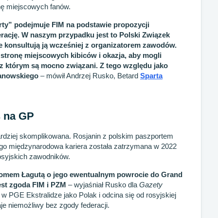
nę miejscowych fanów.
arty” podejmuje FIM na podstawie propozycji
rację. W naszym przypadku jest to Polski Związek
 konsultują ją wcześniej z organizatorem zawodów.
 stronę miejscowych kibiców i okazja, aby mogli
z którym są mocno związani. Z tego względu jako
Janowskiego
– mówił Andrzej Rusko, Betard
Sparta
s na GP
ardziej skomplikowana. Rosjanin z polskim paszportem
jego międzynarodowa kariera została zatrzymana w 2022
osyjskich zawodników.
tiomem Łagutą o jego ewentualnym powrocie do Grand
jest zgoda FIM i PZM
– wyjaśniał Rusko dla
Gazety
 w PGE Ekstralidze jako Polak i odcina się od rosyjskiej
aje niemożliwy bez zgody federacji.