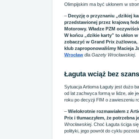
Olimpijskim ma być ukłonem w stro
–
Decyzję o przyznaniu „dzikiej k
przedstawionej przez krajową fede
Motorowy. Władze PZM oczywiście
W końcu „dzikie karty” to ukłon w
zobaczyć w Grand Prix żużlowca, 
klub zaproponowaliśmy Macieja 
Wrocław
dla
Gazety Wrocławskiej
.
Łaguta wciąż bez szan
Sytuacja Artioma Łaguty jest dużo b
od lat zachwyca formą w lidze, ale 
roku po decyzji FIM o zawieszeniu r
–
Wielokrotnie rozmawiałem z Ar
Prix i tłumaczyłem, że potrzebna 
Wrocławskiej
. Choć Łaguta ściga się
polityki, jego powrót do cyklu pozost