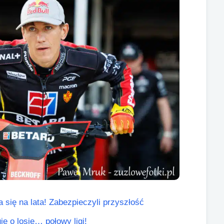
się na lata! Zabezpieczyli przyszłość
je o losie… połowy ligi!