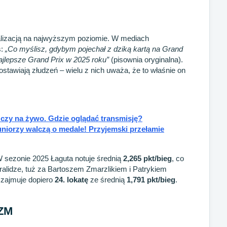
walizacją na najwyższym poziomie. W mediach
s:
„Co myślisz, gdybym pojechał z dziką kartą na Grand
ajlepsze Grand Prix w 2025 roku”
(pisownia oryginalna).
stawiają złudzeń – wielu z nich uważa, że to właśnie on
czy na żywo. Gdzie oglądać transmisję?
niorzy walczą o medale! Przyjemski przełamie
 W sezonie 2025 Łaguta notuje średnią
2,265 pkt/bieg
, co
alidze, tuż za Bartoszem Zmarzlikiem i Patrykiem
 zajmuje dopiero
24. lokatę
ze średnią
1,791 pkt/bieg
.
PZM