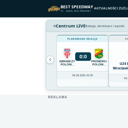
Przejdź do treści
BEST SPEEDWAY
AKTUALNOŚCI ŻUŻ
TV · ŻUŻEL BEZ PRZERWY
Centrum LIVE
Relacje, terminarz i wyniki
PLANOWANA RELACJA
Z
0
:
0
ABRAMCZYK
PRONERGY
U24 
POLONIA
POLONIA
BYDGOSZCZ
PIŁA
Wrocławi
06.08.2026 20:30
04.
REKLAMA