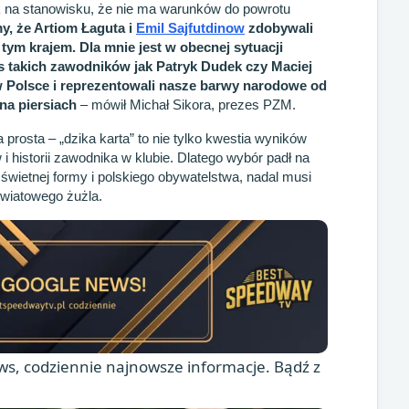
k na stanowisku, że nie ma warunków do powrotu
y, że Artiom Łaguta i
Emil Sajfutdinow
zdobywali
z tym krajem. Dla mnie jest w obecnej sytuacji
es takich zawodników jak Patryk Dudek czy Maciej
 w Polsce i reprezentowali nasze barwy narodowe od
na piersiach
– mówił Michał Sikora, prezes PZM.
prosta – „dzika karta” to nie tylko kwestia wyników
 i historii zawodnika w klubie. Dlatego wybór padł na
wietnej formy i polskiego obywatelstwa, nadal musi
światowego żużla.
s, codziennie najnowsze informacje. Bądź z