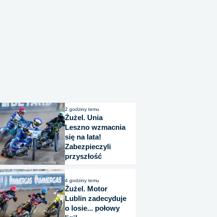
2 godziny temu
Żużel. Unia
Leszno wzmacnia
się na lata!
Zabezpieczyli
przyszłość
4 godziny temu
Żużel. Motor
Lublin zadecyduje
o losie... połowy