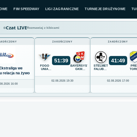
LOWE
FIM SPEEDWAY
LIGI ZAGRANICZNE
TURNIEJE DRUŻYNOWE
TU
Czat LIVE
Rozmawiaj z kibicami
AKOŃCZONY
ZAKOŃCZONY
ZAKOŃCZONY
51
:
39
41
:
49
FOGO
BAYERSYSTEM
STELMET
PR
Ekstraliga we
UNIA
GKM
FALUBAZ
TOR
LESZNO
GRUDZIĄDZ
ZIELONA
u relacja na żywo
GÓRA
02.08.2026 19:30
02.08.2026 17:00
08.2026 16:00