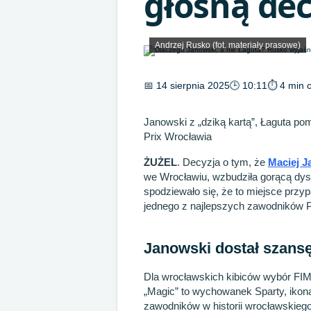
głośną dec
Andrzej Rusko (fot. materiały prasowe)
📅 14 sierpnia 2025
🕒 10:11
⏱ 4 min c
Janowski z „dziką kartą”, Łaguta pom
Prix Wrocławia
ŻUŻEL
. Decyzja o tym, że
Maciej J
we Wrocławiu, wzbudziła gorącą dys
spodziewało się, że to miejsce przy
jednego z najlepszych zawodników P
Janowski dostał szansę
Dla wrocławskich kibiców wybór FIM
„Magic” to wychowanek Sparty, ikona
zawodników w historii wrocławskieg