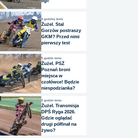
ligi!
4 godziny temu
Żużel. Stal
Gorzów postraszy
GKM? Przed nimi
pierwszy test
5 godzin temu
Żużel. PSŻ
Poznań broni
miejsca w
czołówce! Będzie
niespodzianka?
5 godzin temu
Żużel. Transmisja
DPŚ Ryga 2026.
Gdzie oglądać
drugi półfinał na
żywo?