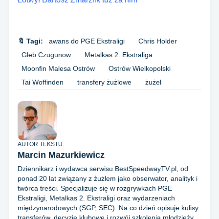
🔖 Tagi:
awans do PGE Ekstraligi
Chris Holder
Gleb Czugunow
Metalkas 2. Ekstraliga
Moonfin Malesa Ostrów
Ostrów Wielkopolski
Tai Woffinden
transfery żużlowe
żużel
AUTOR TEKSTU:
Marcin Mazurkiewicz
Dziennikarz i wydawca serwisu BestSpeedwayTV.pl, od
ponad 20 lat związany z żużlem jako obserwator, analityk i
twórca treści. Specjalizuje się w rozgrywkach PGE
Ekstraligi, Metalkas 2. Ekstraligi oraz wydarzeniach
międzynarodowych (SGP, SEC). Na co dzień opisuje kulisy
transferów, decyzje klubowe i rozwój szkolenia młodzieży.