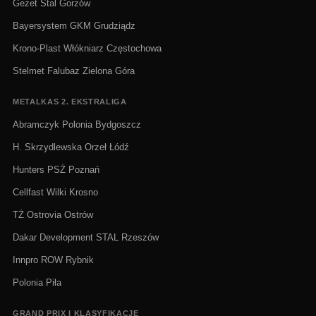
Gezet Stal Gorzów
Bayersystem GKM Grudziądz
Krono-Plast Włókniarz Częstochowa
Stelmet Falubaz Zielona Góra
METALKAS 2. EKSTRALIGA
Abramczyk Polonia Bydgoszcz
H. Skrzydlewska Orzeł Łódź
Hunters PSŻ Poznań
Cellfast Wilki Krosno
TŻ Ostrovia Ostrów
Dakar Development STAL Rzeszów
Innpro ROW Rybnik
Polonia Piła
GRAND PRIX I KLASYFIKACJE