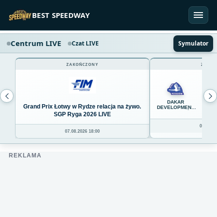
Przejdź do treści
BEST SPEEDWAY
Centrum LIVE
Czat LIVE
Symulator
ZAKOŃCZONY
ZAKOŃ
45
DAKAR
Grand Prix Łotwy w Rydze relacja na żywo.
DEVELOPMENT
STAL RZESZÓW
SGP Ryga 2026 LIVE
08.08.20
07.08.2026 18:00
REKLAMA