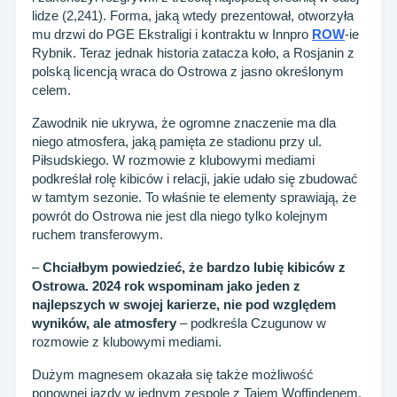
lidze (2,241). Forma, jaką wtedy prezentował, otworzyła
mu drzwi do PGE Ekstraligi i kontraktu w Innpro
ROW
-ie
Rybnik. Teraz jednak historia zatacza koło, a Rosjanin z
polską licencją wraca do Ostrowa z jasno określonym
celem.
Zawodnik nie ukrywa, że ogromne znaczenie ma dla
niego atmosfera, jaką pamięta ze stadionu przy ul.
Piłsudskiego. W rozmowie z klubowymi mediami
podkreślał rolę kibiców i relacji, jakie udało się zbudować
w tamtym sezonie. To właśnie te elementy sprawiają, że
powrót do Ostrowa nie jest dla niego tylko kolejnym
ruchem transferowym.
–
Chciałbym powiedzieć, że bardzo lubię kibiców z
Ostrowa. 2024 rok wspominam jako jeden z
najlepszych w swojej karierze, nie pod względem
wyników, ale atmosfery
–
podkreśla Czugunow w
rozmowie z klubowymi mediami.
Dużym magnesem okazała się także możliwość
ponownej jazdy w jednym zespole z Taiem Woffindenem.