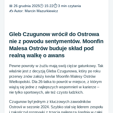
📅 26 grudnia 2025
🕒 15:22
⏱ 3 min czytania
✍️ Autor:
Marcin Mazurkiewicz
Gleb Czugunow wrócił do Ostrowa
nie z powodu sentymentów. Moonfin
Malesa Ostrów buduje skład pod
realną walkę o awans
Pewne powroty w żużlu mają swój ciężar gatunkowy. Tak
właśnie jest z decyzją Gleba Czugunowa, który po roku
przerwy znów założy kevlar Moonfin Malesy Ostrów
Wielkopolski. Dla 26-latka to powrót w miejsce, z którym
wiążą się jedne z najlepszych wspomnień w karierze –
nie tylko sportowych, ale też czysto ludzkich.
Czugunow był jednym z kluczowych zawodników
Ostrovii w sezonie 2024. Szybko stał się liderem zespołu
i zakończył rozgrywki z trzecią najlepszą średnią w całej