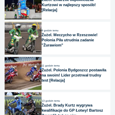
Kurtzowi w najlepszy sposób!
[Relacja]
9 godzin temu
Żużel. Meczycho w Rzeszowie!
Polonia Piła utrudnia zadanie
"Żurawiom"
11 godzin temu
Żużel. Polonia Bydgoszcz postawiła
na swoim! Lider przetrwał trudny
test [Relacja]
13 godzin temu
Żużel. Brady Kurtz wygrywa
kwalifikacje do GP Łotwy! Bartosz