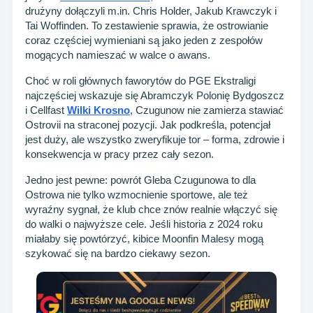
drużyny dołączyli m.in. Chris Holder, Jakub Krawczyk i
Tai Woffinden. To zestawienie sprawia, że ostrowianie
coraz częściej wymieniani są jako jeden z zespołów
mogących namieszać w walce o awans.
Choć w roli głównych faworytów do PGE Ekstraligi
najczęściej wskazuje się Abramczyk Polonię Bydgoszcz
i Cellfast
Wilki Krosno
, Czugunow nie zamierza stawiać
Ostrovii na straconej pozycji. Jak podkreśla, potencjał
jest duży, ale wszystko zweryfikuje tor – forma, zdrowie i
konsekwencja w pracy przez cały sezon.
Jedno jest pewne: powrót Gleba Czugunowa to dla
Ostrowa nie tylko wzmocnienie sportowe, ale też
wyraźny sygnał, że klub chce znów realnie włączyć się
do walki o najwyższe cele. Jeśli historia z 2024 roku
miałaby się powtórzyć, kibice Moonfin Malesy mogą
szykować się na bardzo ciekawy sezon.