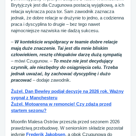
Brytyjczyk jest dla Czugunowa postacią wyjątkową, a ich
relacja wykracza poza tor. Sam zawodnik zaznacza
jednak, że dobre relacje w drużynie to jedno, a codzienna
praca i dyscyplina to drugie – bez tego nawet
najmocniejsze nazwiska nie dadzą sukcesu.
–
W kontekście współpracy w teamie dobre relacje
mają duże znaczenie. Tai jest dla mnie bliskim
człowiekiem, resztę chłopaków darzę dużą sympatią
– mówi Czugunow.
–
To może nie jest decydujący
czynnik, ale niezbędny do osiągnięcia celu. Trzeba
jednak uważać, by zachować dyscyplinę i dużo
pracować
–
dodaje zawodnik.
Żużel. Dan Bewley podjął decyzję na 2026 rok. Ważny
sygnał z Manchesteru
Żużel. Motoarena w remoncie! Czy zdążą przed
startem sezonu?
Moonfin Malesa Ostrów przeszła przed sezonem 2026
prawdziwą przebudowę. W seniorskim składzie pozostał
jedynie
Frederik Jakobsen
, a obok Czugunowa do