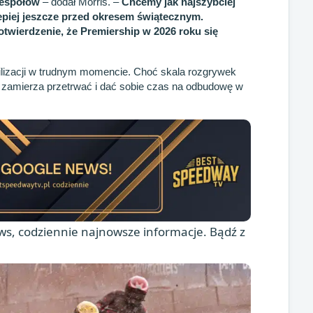
zespołów
– dodał Morris. –
Chcemy jak najszybciej
lepiej jeszcze przed okresem świątecznym.
otwierdzenie, że Premiership w 2026 roku się
abilizacji w trudnym momencie. Choć skala rozgrywek
a zamierza przetrwać i dać sobie czas na odbudowę w
s, codziennie najnowsze informacje. Bądź z