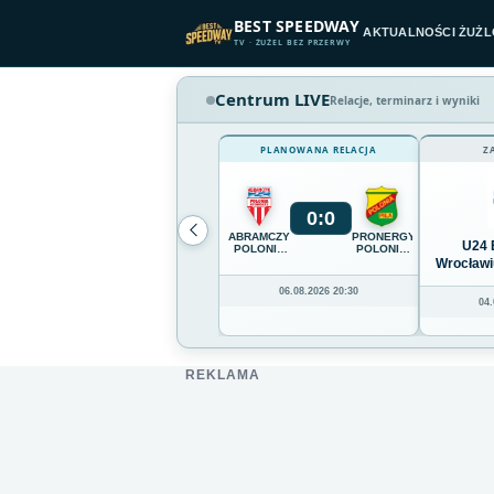
Przejdź do treści
BEST SPEEDWAY
AKTUALNOŚCI ŻUŻ
TV · ŻUŻEL BEZ PRZERWY
Centrum LIVE
Relacje, terminarz i wyniki
PLANOWANA RELACJA
Z
0
:
0
ABRAMCZYK
PRONERGY
U24 
POLONIA
POLONIA
BYDGOSZCZ
PIŁA
Wrocławi
06.08.2026 20:30
04.
REKLAMA