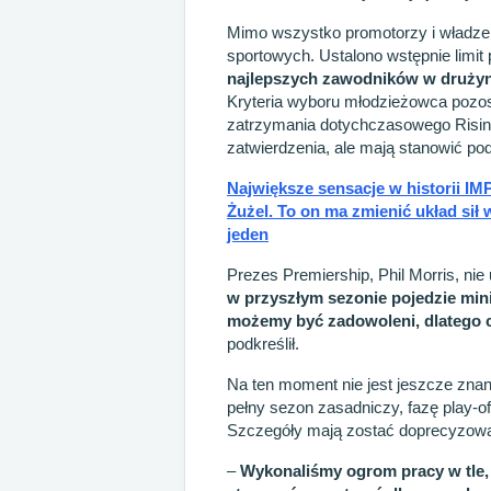
Mimo wszystko promotorzy i władze 
sportowych. Ustalono wstępnie limi
najlepszych zawodników w drużyn
Kryteria wyboru młodzieżowca pozos
zatrzymania dotychczasowego Rising
zatwierdzenia, ale mają stanowić p
Największe sensacje w historii IMP
Żużel. To on ma zmienić układ sił
jeden
Prezes Premiership, Phil Morris, nie u
w przyszłym sezonie pojedzie minim
możemy być zadowoleni, dlatego ca
podkreślił.
Na ten moment nie jest jeszcze zna
pełny sezon zasadniczy, fazę play-o
Szczegóły mają zostać doprecyzowane
–
Wykonaliśmy ogrom pracy w tle, 