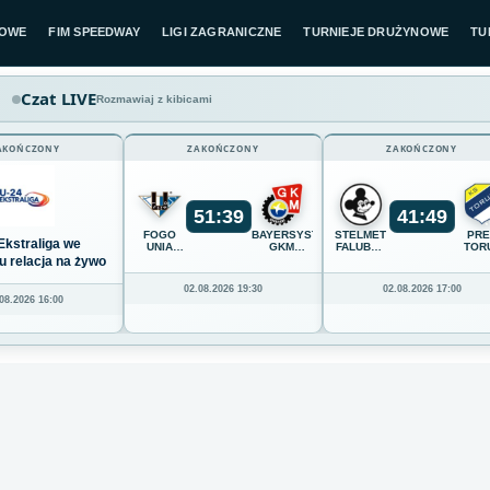
LOWE
FIM SPEEDWAY
LIGI ZAGRANICZNE
TURNIEJE DRUŻYNOWE
TU
Czat LIVE
Rozmawiaj z kibicami
AKOŃCZONY
ZAKOŃCZONY
ZAKOŃCZONY
51
:
39
41
:
49
FOGO
BAYERSYSTEM
STELMET
PR
Ekstraliga we
UNIA
GKM
FALUBAZ
TOR
LESZNO
GRUDZIĄDZ
ZIELONA
u relacja na żywo
GÓRA
02.08.2026 19:30
02.08.2026 17:00
08.2026 16:00