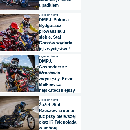
upadkiem
7 godzin temu
DMPJ. Polonia
Bydgoszcz
prowadziła u
siebie. Stal
Gorzów wydarła
jej zwycięstwo!
7 godzin temu
DMPJ.
Gospodarze z
Wrocławia
zwycięscy. Kevin
Małkiewicz
najskuteczniejszy
9 godzin temu
Żużel. Stal
Rzeszów zrobi to
już przy pierwszej
okazji? Tak pojadą
w sobotę