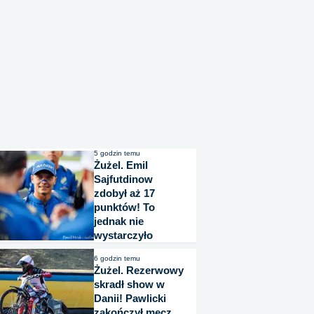
5 godzin temu
Żużel. Emil
Sajfutdinow
zdobył aż 17
punktów! To
jednak nie
wystarczyło
6 godzin temu
Żużel. Rezerwowy
skradł show w
Danii! Pawlicki
zakończył mecz