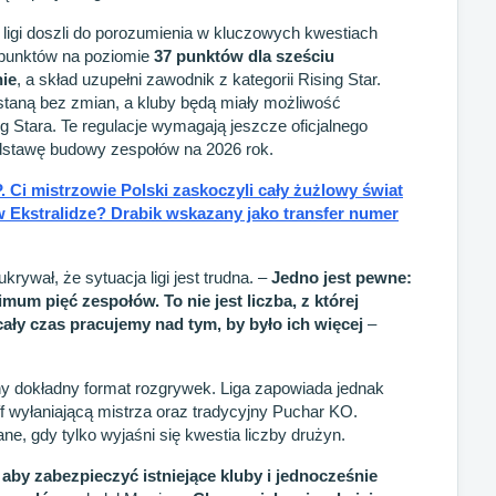
ligi doszli do porozumienia w kluczowych kwestiach
t punktów na poziomie
37 punktów dla sześciu
ie
, a skład uzupełni zawodnik z kategorii Rising Star.
taną bez zmian, a kluby będą miały możliwość
 Stara. Te regulacje wymagają jeszcze oficjalnego
odstawę budowy zespołów na 2026 rok.
. Ci mistrzowie Polski zaskoczyli cały żużlowy świat
 w Ekstralidze? Drabik wskazany jako transfer numer
krywał, że sytuacja ligi jest trudna. –
Jedno jest pewne:
um pięć zespołów. To nie jest liczba, z której
ły czas pracujemy nad tym, by było ich więcej
–
ny dokładny format rozgrywek. Liga zapowiada jednak
ff wyłaniającą mistrza oraz tradycyjny Puchar KO.
, gdy tylko wyjaśni się kwestia liczby drużyn.
aby zabezpieczyć istniejące kluby i jednocześnie