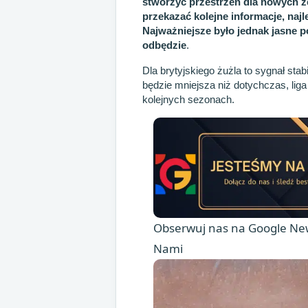
stworzyć przestrzeń dla nowych 
przekazać kolejne informacje, naj
Najważniejsze było jednak jasne p
odbędzie
.
Dla brytyjskiego żużla to sygnał st
będzie mniejsza niż dotychczas, lig
kolejnych sezonach.
Obserwuj nas na Google New
Nami