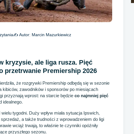
zytania
✍️ Autor:
Marcin Mazurkiewicz
 kryzysie, ale liga rusza. Pięć
 o przetrwanie Premiership 2026
twierdziła, że rozgrywki Premiership odbędą się w sezonie
la kibiców, zawodników i sponsorów po miesiącach
gi przyznają wprost: na starcie będzie
co najmniej pięć
d idealnego.
 wielu tygodni. Duży wpływ miała sytuacja Ipswich,
 sprzedaż, a także trudności z wprowadzeniem do ligi
wie wciąż trwają, to właśnie te czynniki opóźniły
zące przyszłego sezonu.