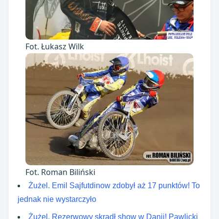
Fot. Łukasz Wilk
Fot. Roman Biliński
Żużel. Emil Sajfutdinow zdobył aż 17 punktów! To
jednak nie wystarczyło
Żużel. Rezerwowy skradł show w Danii! Pawlicki