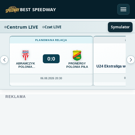
Przejdź do treści
BEST SPEEDWAY
Centrum LIVE
Czat LIVE
Symulator
PLANOWANA RELACJA
ZAKOŃ
0
:
0
ABRAMCZYK
PRONERGY
U24 Ekstraliga we Wro
POLONIA
POLONIA PIŁA
BYDGOSZCZ
04.08.20
06.08.2026 20:30
REKLAMA