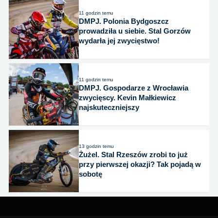
11 godzin temu
DMPJ. Polonia Bydgoszcz
prowadziła u siebie. Stal Gorzów
wydarła jej zwycięstwo!
11 godzin temu
DMPJ. Gospodarze z Wrocławia
zwycięscy. Kevin Małkiewicz
najskuteczniejszy
13 godzin temu
Żużel. Stal Rzeszów zrobi to już
przy pierwszej okazji? Tak pojadą w
sobotę