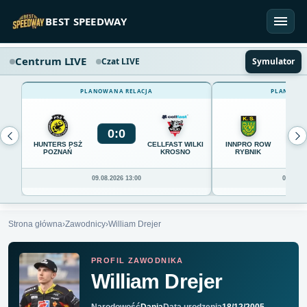
Przejdź do treści
BEST SPEEDWAY
Centrum LIVE
Czat LIVE
Symulator
PLANOWANA RELACJA
PLANOWAN
0
:
0
0
HUNTERS PSŻ
CELLFAST WILKI
INNPRO ROW
POZNAŃ
KROSNO
RYBNIK
09.08.2026 13:00
09.08.20
Strona główna
›
Zawodnicy
›
William Drejer
PROFIL ZAWODNIKA
William Drejer
Narodowość
Dania
Data urodzenia
18/12/2005