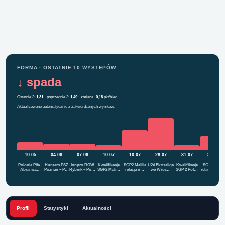
FORMA · OSTATNIE 10 WYSTĘPÓW
↓ spada
Ostatnie 3:
1,31
· poprzednie 3:
1,49
· zmiana
-0,18
pkt/bieg
Aktualizowane automatycznie z zatwierdzonych wyników.
10.05
04.06
07.06
10.07
10.07
28.07
31.07
31.07
Polonia Piła –
Hunters PSŻ
Innpro ROW
Kwalifikacje
SGP2 Malilla
U24 Ekstraliga
Kwalifikacje
SGP2 Łódź
Abramcz…
Poznań – P…
Rybnik – Po…
SGP2 Mali…
relacja n…
we Wroc…
SGP 2 Pol…
relacja na ż…
Profil
Statystyki
Aktualności