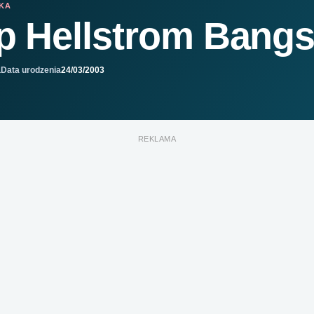
IKA
ip Hellstrom Bang
a
Data urodzenia
24/03/2003
REKLAMA