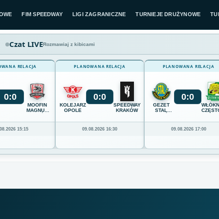
LOWE
FIM SPEEDWAY
LIGI ZAGRANICZNE
TURNIEJE DRUŻYNOWE
TU
Czat LIVE
Rozmawiaj z kibicami
OWANA RELACJA
PLANOWANA RELACJA
PLANOWANA RELACJA
0
:
0
0
:
0
0
:
0
MOOFIN
KOLEJARZ
SPEEDWAY
GEZET
WŁÓKN
MAGNUS
OPOLE
KRAKÓW
STAL
CZĘST
OSTRÓW
GORZÓW
WIELKOPOLSKI
08.2026 15:15
09.08.2026 16:30
09.08.2026 17:00