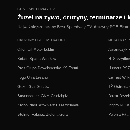
BEST SPEEDWAY TV
Żużel na żywo, drużyny, terminarze i k
Najważniejsze strony Best Speedway TV: drużyny PGE Ekstralig
DRUŻYNY PGE EKSTRALIGI
METALKAS 2
Orlen Oil Motor Lublin
Abramczyk P
Betard Sparta Wrocław
H. Skrzydle
Pres Grupa Deweloperska KS Toruń
Hunters PS
Fogo Unia Leszno
Cellfast Wilk
Gezet Stal Gorzów
TŻ Ostrovia
Bayersystem GKM Grudziądz
Dakar Deve
Krono-Plast Włókniarz Częstochowa
Innpro ROW 
Stelmet Falubaz Zielona Góra
Polonia Piła