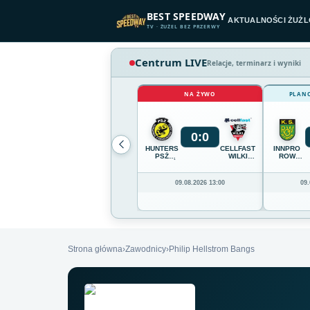
Przejdź do treści
BEST SPEEDWAY
AKTUALNOŚCI ŻUŻ
TV · ŻUŻEL BEZ PRZERWY
Centrum LIVE
Relacje, terminarz i wyniki
NA ŻYWO
PLAN
0
:
0
HUNTERS
CELLFAST
INNPRO
PSŻ
WILKI
ROW
POZNAŃ
KROSNO
RYBNIK
09.08.2026 13:00
09.
Strona główna
›
Zawodnicy
›
Philip Hellstrom Bangs