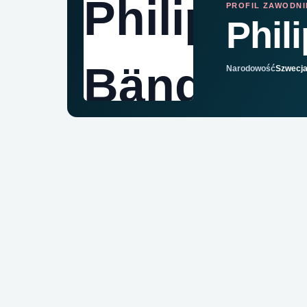
PROFIL ZAWODN
Phil
Narodowość
Szwecj