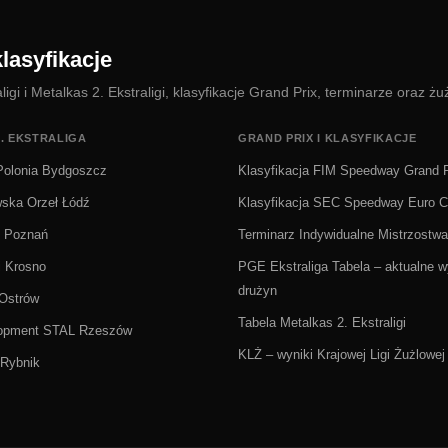
lasyfikacje
i i Metalkas 2. Ekstraligi, klasyfikacje Grand Prix, terminarze oraz żu
. EKSTRALIGA
GRAND PRIX I KLASYFIKACJE
olonia Bydgoszcz
Klasyfikacja FIM Speedway Grand P
wska Orzeł Łódź
Klasyfikacja SEC Speedway Euro 
Ż Poznań
Terminarz Indywidualne Mistrzostwa
i Krosno
PGE Ekstraliga Tabela – aktualne wy
drużyn
 Ostrów
Tabela Metalkas 2. Ekstraligi
lopment STAL Rzeszów
KLŻ – wyniki Krajowej Ligi Żużlowej
Rybnik