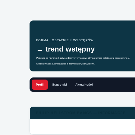
FORMA · OSTATNIE 4 WYSTĘPÓW
→ trend wstępny
Potrzeba co najmniej 6 zatwierdzonych występów, aby porównać ostatnie 3 z poprzednimi 3.
Aktualizowane automatycznie z zatwierdzonych wyników.
Profil
Statystyki
Aktualności
PHILIP HELLSTROM BANGS — INFORMACJE