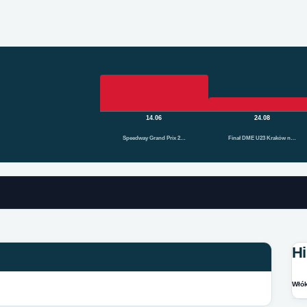
14.06
24.08
Speedway Grand Prix 2…
Finał DME U23 Kraków n…
Hi
Włók