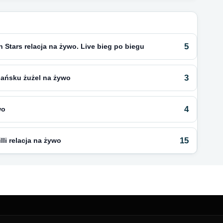
5
 Stars relacja na żywo. Live bieg po biegu
3
dańsku żużel na żywo
4
wo
15
li relacja na żywo