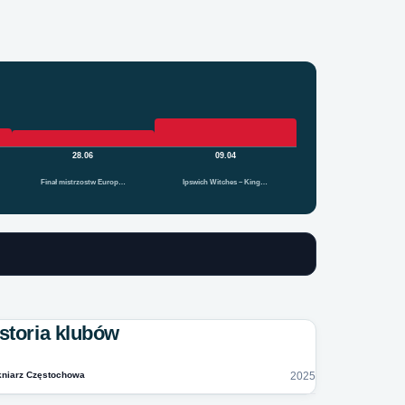
28.06
09.04
Finał mistrzostw Europ…
Ipswich Witches – King…
storia klubów
niarz Częstochowa
2025