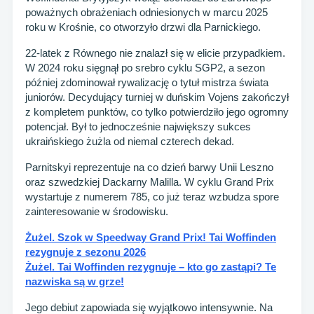
poważnych obrażeniach odniesionych w marcu 2025
roku w Krośnie, co otworzyło drzwi dla Parnickiego.
22-latek z Równego nie znalazł się w elicie przypadkiem.
W 2024 roku sięgnął po srebro cyklu SGP2, a sezon
później zdominował rywalizację o tytuł mistrza świata
juniorów. Decydujący turniej w duńskim Vojens zakończył
z kompletem punktów, co tylko potwierdziło jego ogromny
potencjał. Był to jednocześnie największy sukces
ukraińskiego żużla od niemal czterech dekad.
Parnitskyi reprezentuje na co dzień barwy Unii Leszno
oraz szwedzkiej Dackarny Malilla. W cyklu Grand Prix
wystartuje z numerem 785, co już teraz wzbudza spore
zainteresowanie w środowisku.
Żużel. Szok w Speedway Grand Prix! Tai Woffinden
rezygnuje z sezonu 2026
Żużel. Tai Woffinden rezygnuje – kto go zastąpi? Te
nazwiska są w grze!
Jego debiut zapowiada się wyjątkowo intensywnie. Na