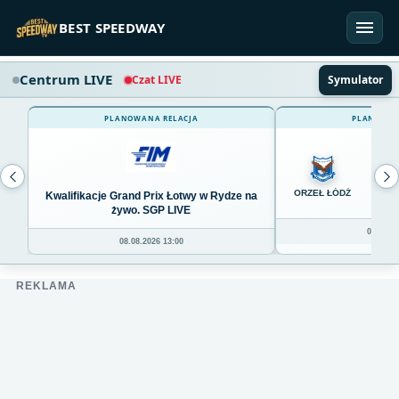
Przejdź do treści
BEST SPEEDWAY
Centrum LIVE
Czat LIVE
Symulator
PLANOWANA RELACJA
PLANOWAN
0
ORZEŁ ŁÓDŹ
Kwalifikacje Grand Prix Łotwy w Rydze na
żywo. SGP LIVE
08.08.20
08.08.2026 13:00
REKLAMA