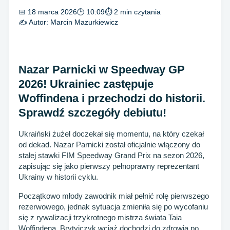
📅 18 marca 2026
🕒 10:09
⏱ 2 min czytania
✍️ Autor:
Marcin Mazurkiewicz
Nazar Parnicki w Speedway GP
2026! Ukrainiec zastępuje
Woffindena i przechodzi do historii.
Sprawdź szczegóły debiutu!
Ukraiński żużel doczekał się momentu, na który czekał
od dekad. Nazar Parnicki został oficjalnie włączony do
stałej stawki FIM Speedway Grand Prix na sezon 2026,
zapisując się jako pierwszy pełnoprawny reprezentant
Ukrainy w historii cyklu.
Początkowo młody zawodnik miał pełnić rolę pierwszego
rezerwowego, jednak sytuacja zmieniła się po wycofaniu
się z rywalizacji trzykrotnego mistrza świata Taia
Woffindena. Brytyjczyk wciąż dochodzi do zdrowia po