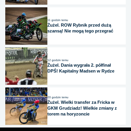
11 godzin temu
Żużel. ROW Rybnik przed dużą
szansą! Nie mogą tego przegrać
12 godzin temu
Żużel. Dania wygrała 2. półfinał
DPŚ! Kapitalny Madsen w Rydze
20 godzin temu
Żużel. Wielki transfer za Fricka w
GKM Grudziadz! Wielkie zmiany z
torem na horyzoncie