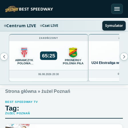
Przejdź do treści
BEST SPEEDWAY
Centrum LIVE
Czat LIVE
Symulator
ZAKOŃCZONY
ZAKOŃ
65
:
25
ABRAMCZYK
PRONERGY
U24 Ekstraliga we Wro
POLONIA
POLONIA PIŁA
BYDGOSZCZ
04.08.20
06.08.2026 20:30
Strona główna
»
żużel Poznań
BEST SPEEDWAY TV
Tag:
ŻUŻEL POZNAŃ