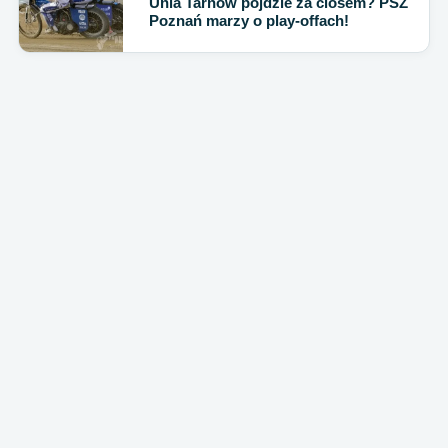
Unia Tarnów pójdzie za ciosem? PSŻ
Poznań marzy o play-offach!