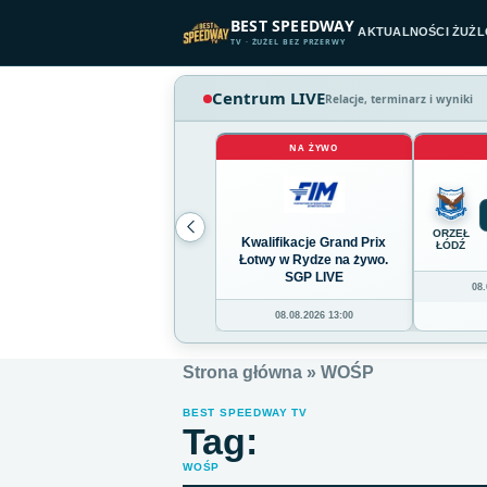
Przejdź do treści
BEST SPEEDWAY
AKTUALNOŚCI ŻUŻ
TV · ŻUŻEL BEZ PRZERWY
Centrum LIVE
Relacje, terminarz i wyniki
NA ŻYWO
ORZEŁ
Kwalifikacje Grand Prix
ŁÓDŹ
Łotwy w Rydze na żywo.
SGP LIVE
08.
08.08.2026 13:00
Strona główna
»
WOŚP
BEST SPEEDWAY TV
Tag:
WOŚP