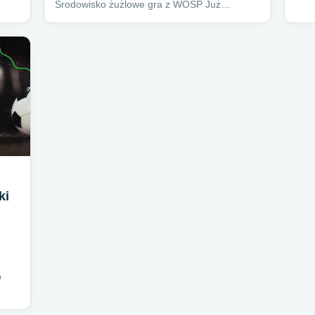
Środowisko żużlowe gra z WOŚP Już…
ki
b