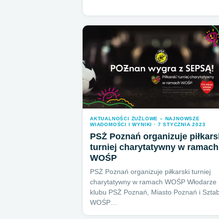
AKTUALNOŚCI ŻUŻLOWE – NAJNOWSZE
WIADOMOŚCI I WYNIKI · 7 STYCZNIA 2023
PSŻ Poznań organizuje piłkars
turniej charytatywny w ramach
WOŚP
PSŻ Poznań organizuje piłkarski turniej
charytatywny w ramach WOŚP Włodarze
klubu PSŻ Poznań, Miasto Poznań i Szta
WOŚP…