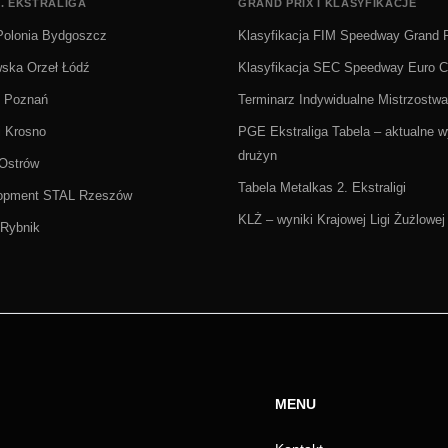
. EKSTRALIGA
GRAND PRIX I KLASYFIKACJE
olonia Bydgoszcz
Klasyfikacja FIM Speedway Grand P
wska Orzeł Łódź
Klasyfikacja SEC Speedway Euro 
Ż Poznań
Terminarz Indywidualne Mistrzostwa
i Krosno
PGE Ekstraliga Tabela – aktualne wy
drużyn
 Ostrów
Tabela Metalkas 2. Ekstraligi
lopment STAL Rzeszów
KLŻ – wyniki Krajowej Ligi Żużlowej
Rybnik
MENU