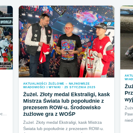
AKT
WIAD
AKTUALNOŚCI ŻUŻLOWE – NAJNOWSZE
Żuż
WIADOMOŚCI I WYNIKI · 25 STYCZNIA 2025
Prz
Żużel. Złoty medal Ekstraligi, kask
wy
Mistrza Świata lub popołudnie z
prezesem ROW-u. Środowisko
Żuże
żużlowe gra z WOŚP
iec…
Pawl
nied
Żużel. Złoty medal Ekstraligi, kask Mistrza
Świata lub popołudnie z prezesem ROW-u.