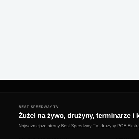
BEST SPEEDWAY TV
Żużel na żywo, drużyny, terminarze i k
Najważniejsze strony Best Speedway TV: drużyny PGE Ekstralig