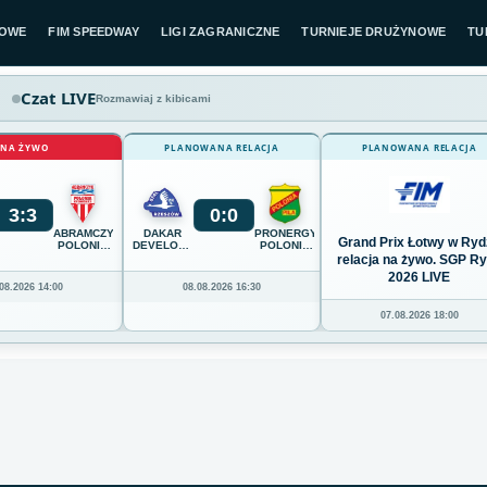
LOWE
FIM SPEEDWAY
LIGI ZAGRANICZNE
TURNIEJE DRUŻYNOWE
TU
Czat LIVE
Rozmawiaj z kibicami
NA ŻYWO
PLANOWANA RELACJA
PLANOWANA RELACJA
3
:
3
0
:
0
ABRAMCZYK
DAKAR
PRONERGY
Grand Prix Łotwy w Ryd
POLONIA
DEVELOPMENT
POLONIA
BYDGOSZCZ
STAL
PIŁA
relacja na żywo. SGP R
RZESZÓW
2026 LIVE
08.2026 14:00
08.08.2026 16:30
07.08.2026 18:00