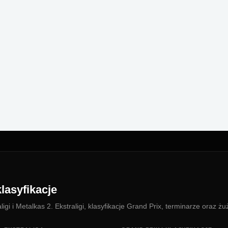
lasyfikacje
i i Metalkas 2. Ekstraligi, klasyfikacje Grand Prix, terminarze oraz żu