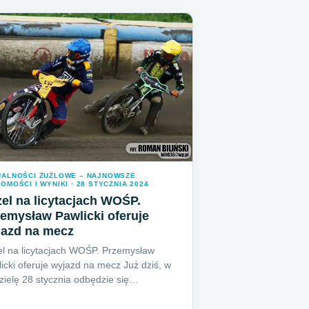
UALNOŚCI ŻUŻLOWE – NAJNOWSZE
OMOŚCI I WYNIKI · 28 STYCZNIA 2024
el na licytacjach WOŚP.
emysław Pawlicki oferuje
jazd na mecz
l na licytacjach WOŚP. Przemysław
icki oferuje wyjazd na mecz Już dziś, w
zielę 28 stycznia odbędzie się…