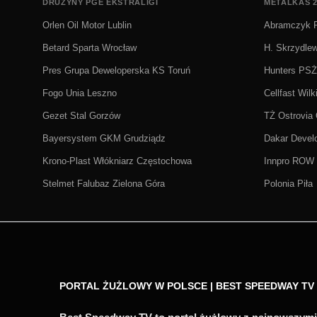
DRUŻYNY PGE EKSTRALIGI
METALKAS 2
Orlen Oil Motor Lublin
Abramczyk P
Betard Sparta Wrocław
H. Skrzydle
Pres Grupa Deweloperska KS Toruń
Hunters PS
Fogo Unia Leszno
Cellfast Wilk
Gezet Stal Gorzów
TŻ Ostrovia
Bayersystem GKM Grudziądz
Dakar Deve
Krono-Plast Włókniarz Częstochowa
Innpro ROW 
Stelmet Falubaz Zielona Góra
Polonia Piła
PORTAL ŻUŻLOWY W POLSCE | BEST SPEEDWAY TV