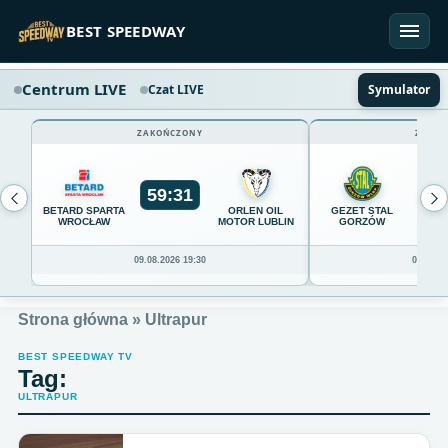
Przejdź do treści
BEST SPEEDWAY
Centrum LIVE
Czat LIVE
Symulator
ZAKOŃCZONY
ZAKOŃ
59
:
31
54
BETARD SPARTA
ORLEN OIL
GEZET STAL
WROCŁAW
MOTOR LUBLIN
GORZÓW
09.08.2026 19:30
09.08.20
Strona główna
»
Ultrapur
BEST SPEEDWAY TV
Tag:
ULTRAPUR