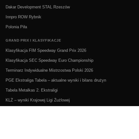
Dakar Development STAL Rzeszów
Innpro ROW Rybnik
Polonia Piła
GRAND PRIX I KLASYFIKACJE
Klasyfikacja FIM Speedway Grand Prix 2026
Klasyfikacja SEC Speedway Euro Championship
Terminarz Indywidualne Mistrzostwa Polski 2026
PGE Ekstraliga Tabela – aktualne wyniki i bilans drużyn
Tabela Metalkas 2. Ekstraligi
KLŻ – wyniki Krajowej Ligi Żużlowej
ŻUŻEL NA ŻYWO I TERMINARZE
Żużel na żywo: Gdzie oglądać transmisje
PGE Ekstraliga terminarz