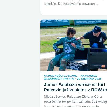
składzie. Do zestawienia powraca…
AKTUALNOŚCI ŻUŻLOWE – NAJNOWSZE
WIADOMOŚCI I WYNIKI · 26 SIERPNIA 2025
Junior Falubazu wrócił na tor!
Pojedzie już w piątek z ROW-
Młodzieżowiec Falubazu Zielona Góra
powrócił na tor po kontuzji uda. Już w pią
jego drużyna powalczy o utrzymanie…