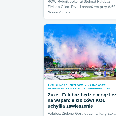
ROW Rybnik pokonał Stelmet Falubaz
Zielona Góra. Przed rewanżem przy W69
“Rekiny” mają…
AKTUALNOŚCI ŻUŻLOWE – NAJNOWSZE
WIADOMOŚCI I WYNIKI · 21 SIERPNIA 2025
Żużel. Falubaz będzie mógł lic
na wsparcie kibiców! KOL
uchyliła zawieszenie
Falubaz Zielona Góra otrzymał karę zaka