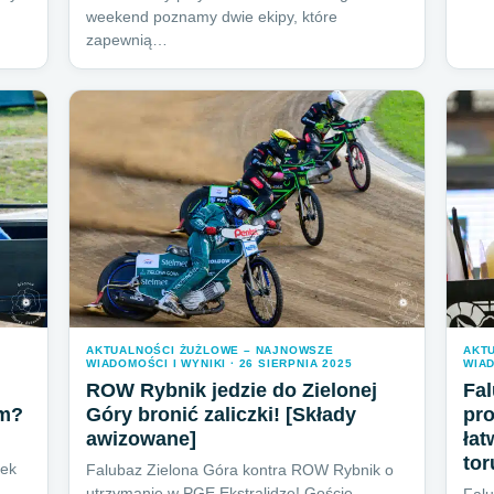
weekend poznamy dwie ekipy, które
zapewnią…
AKTUALNOŚCI ŻUŻLOWE – NAJNOWSZE
AKT
WIADOMOŚCI I WYNIKI · 26 SIERPNIA 2025
WIAD
ROW Rybnik jedzie do Zielonej
Fal
em?
Góry bronić zaliczki! [Składy
pro
awizowane]
łat
tor
tek
Falubaz Zielona Góra kontra ROW Rybnik o
utrzymanie w PGE Ekstralidze! Goście