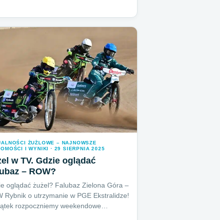
UALNOŚCI ŻUŻLOWE – NAJNOWSZE
OMOŚCI I WYNIKI · 29 SIERPNIA 2025
el w TV. Gdzie oglądać
lubaz – ROW?
e oglądać żużel? Falubaz Zielona Góra –
Rybnik o utrzymanie w PGE Ekstralidze!
iątek rozpoczniemy weekendowe…