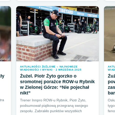
AKTUALNOŚCI ŻUŻLOWE – NAJNOWSZE
AKT
WIADOMOŚCI I WYNIKI · 2 WRZEŚNIA 2025
WIAD
ły
Żużel. Piotr Żyto gorzko o
Żuż
sromotnej porażce ROW-u Rybnik
pow
w Zielonej Górze: “Nie pojechał
zas
nikt”
ba
tra
Trener Innpro ROW-u Rybnik, Piotr Żyto,
Oska
podsumował piątkową przegraną swojego
tygo
zespołu. Zabrakło punktów wszystkich
feno