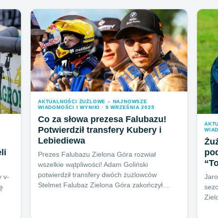
AKTUALNOŚCI ŻUŻLOWE – NAJNOWSZE
WIADOMOŚCI I WYNIKI · 9 WRZEŚNIA 2025
Co za słowa prezesa Falubazu!
AKT
Potwierdził transfery Kubery i
WIAD
Lebiediewa
Żuż
li
po
Prezes Falubazu Zielona Góra rozwiał
“To
wszelkie wątpliwości! Adam Goliński
potwierdził transfery dwóch żużlowców
 v-
Jar
Stelmet Falubaz Zielona Góra zakończył…
ę
sezo
Ziel