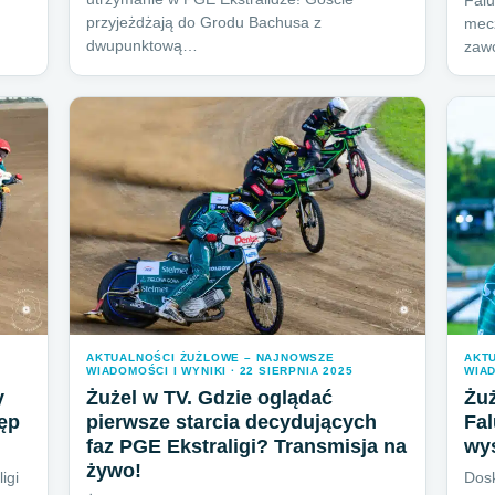
Falu
przyjeżdżają do Grodu Bachusa z
mec
dwupunktową…
zawo
AKTUALNOŚCI ŻUŻLOWE – NAJNOWSZE
AKT
WIADOMOŚCI I WYNIKI · 22 SIERPNIA 2025
WIAD
y
Żużel w TV. Gdzie oglądać
Żuż
ęp
pierwsze starcia decydujących
Fal
faz PGE Ekstraligi? Transmisja na
wys
żywo!
igi
Dosk