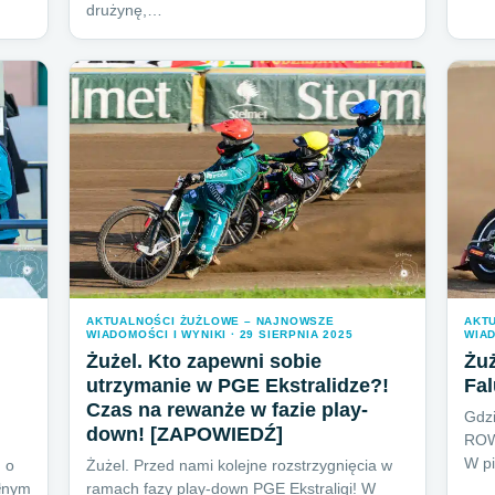
drużynę,…
AKTUALNOŚCI ŻUŻLOWE – NAJNOWSZE
AKT
WIADOMOŚCI I WYNIKI · 29 SIERPNIA 2025
WIAD
Żużel. Kto zapewni sobie
Żuż
utrzymanie w PGE Ekstralidze?!
Fa
Czas na rewanże w fazie play-
Gdzi
down! [ZAPOWIEDŹ]
ROW 
W p
 o
Żużel. Przed nami kolejne rozstrzygnięcia w
ełnym
ramach fazy play-down PGE Ekstraligi! W