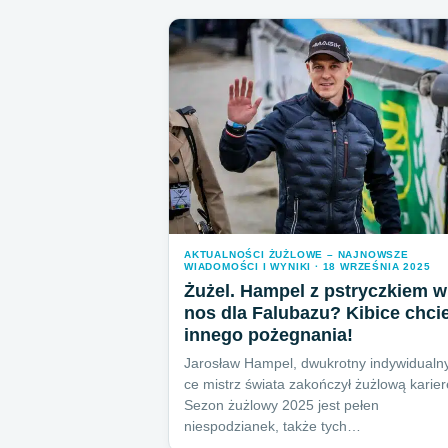
AKTUALNOŚCI ŻUŻLOWE – NAJNOWSZE
WIADOMOŚCI I WYNIKI · 18 WRZEŚNIA 2025
Żużel. Hampel z pstryczkiem w
nos dla Falubazu? Kibice chcie
innego pożegnania!
Jarosław Hampel, dwukrotny indywidualny
ce mistrz świata zakończył żużlową karier
Sezon żużlowy 2025 jest pełen
niespodzianek, także tych…