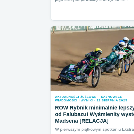
AKTUALNOŚCI ŻUŻLOWE – NAJNOWSZE
WIADOMOŚCI I WYNIKI · 22 SIERPNIA 2025
ROW Rybnik minimalnie lepsz
od Falubazu! Wyśmienity wyst
Madsena [RELACJA]
W pierwszym piątkowym spotkaniu Ekstral