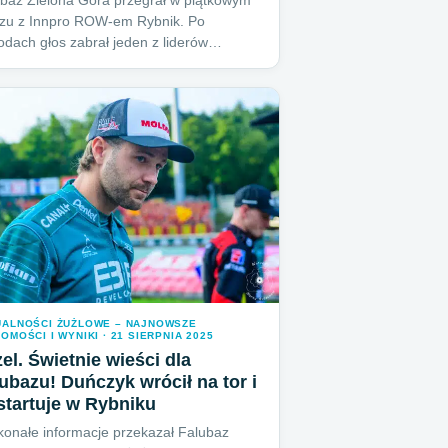
baz Zielona Góra przegrał w piątkowym
zu z Innpro ROW-em Rybnik. Po
dach głos zabrał jeden z liderów…
UALNOŚCI ŻUŻLOWE – NAJNOWSZE
OMOŚCI I WYNIKI · 21 SIERPNIA 2025
el. Świetnie wieści dla
ubazu! Duńczyk wrócił na tor i
tartuje w Rybniku
onałe informacje przekazał Falubaz