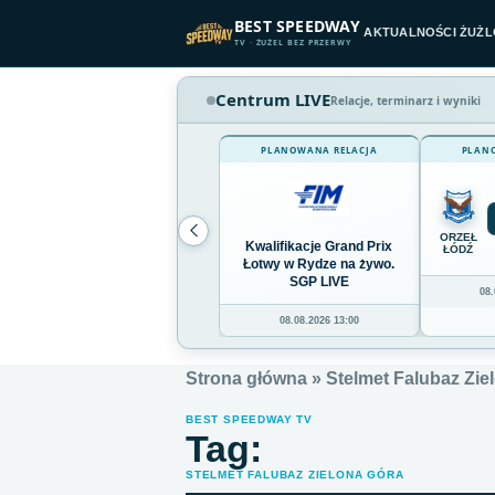
Przejdź do treści
BEST SPEEDWAY
AKTUALNOŚCI ŻUŻ
TV · ŻUŻEL BEZ PRZERWY
Centrum LIVE
Relacje, terminarz i wyniki
PLANOWANA RELACJA
PLAN
ORZEŁ
Kwalifikacje Grand Prix
ŁÓDŹ
Łotwy w Rydze na żywo.
SGP LIVE
08.
08.08.2026 13:00
Strona główna
»
Stelmet Falubaz Zie
BEST SPEEDWAY TV
Tag:
STELMET FALUBAZ ZIELONA GÓRA