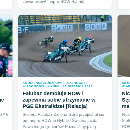
zawodników! Innpro ROW Rybnik…
AKTUALNOŚCI ŻUŻLOWE – NAJNOWSZE
AKT
WIADOMOŚCI I WYNIKI · 29 SIERPNIA 2025
WIAD
Falubaz demoluje ROW i
Nic
ie
zapewnia sobie utrzymanie w
Sęd
PGE Ekstralidze! [Relacja]
ma
bu na
Stelmet Falubaz Zielona Góra przejechał się
Nick
po Innpro ROW-ie Rybnik! Świetna jazda
Ste
Pawlickiego i juniorów! Poznaliśmy piątą
ROW