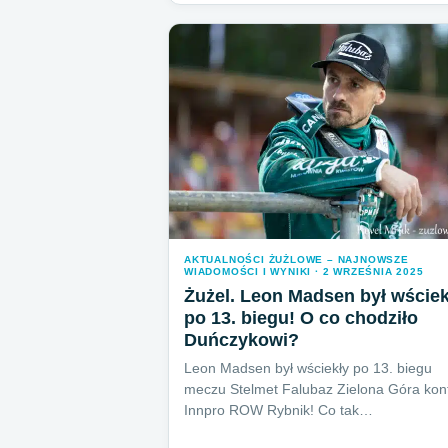
AKTUALNOŚCI ŻUŻLOWE – NAJNOWSZE
WIADOMOŚCI I WYNIKI · 2 WRZEŚNIA 2025
Żużel. Leon Madsen był wściek
po 13. biegu! O co chodziło
Duńczykowi?
Leon Madsen był wściekły po 13. biegu
meczu Stelmet Falubaz Zielona Góra kon
Innpro ROW Rybnik! Co tak…