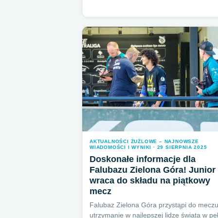
AKTUALNOŚCI ŻUŻLOWE – NAJNOWSZE
WIADOMOŚCI I WYNIKI · 29 SIERPNIA 2025
Doskonałe informacje dla
Falubazu Zielona Góra! Junior
wraca do składu na piątkowy
mecz
Falubaz Zielona Góra przystąpi do meczu
utrzymanie w najlepszej lidze świata w p