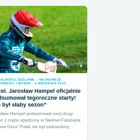
UALNOŚCI ŻUŻLOWE – NAJNOWSZE
OMOŚCI I WYNIKI · 4 WRZEŚNIA 2025
el. Jarosław Hampel oficjalnie
dsumował tegoroczne starty!
 był słaby sezon”
osław Hampel podsumował swój drugi
n z rzędu spędzony w Stelmet Falubazie
ona Góra! Polak nie był zadowolony…