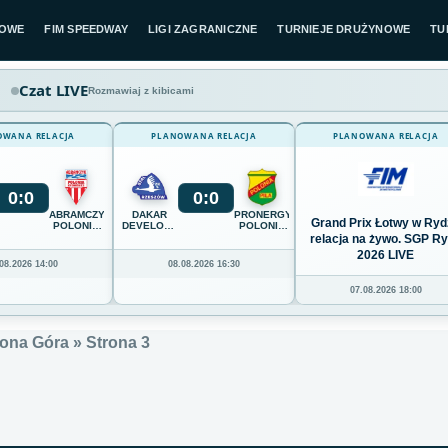
LOWE
FIM SPEEDWAY
LIGI ZAGRANICZNE
TURNIEJE DRUŻYNOWE
TU
Czat LIVE
Rozmawiaj z kibicami
OWANA RELACJA
PLANOWANA RELACJA
PLANOWANA RELACJA
0
:
0
0
:
0
ABRAMCZYK
DAKAR
PRONERGY
Grand Prix Łotwy w Ryd
POLONIA
DEVELOPMENT
POLONIA
BYDGOSZCZ
STAL
PIŁA
relacja na żywo. SGP R
RZESZÓW
2026 LIVE
08.2026 14:00
08.08.2026 16:30
07.08.2026 18:00
lona Góra
»
Strona 3