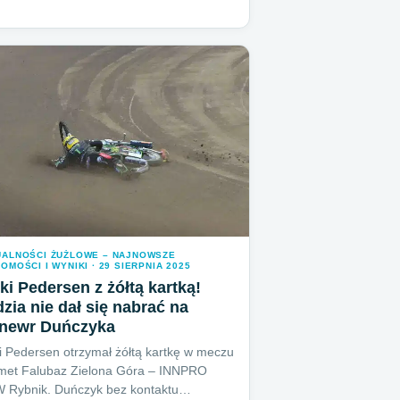
UALNOŚCI ŻUŻLOWE – NAJNOWSZE
OMOŚCI I WYNIKI · 29 SIERPNIA 2025
ki Pedersen z żółtą kartką!
zia nie dał się nabrać na
newr Duńczyka
i Pedersen otrzymał żółtą kartkę w meczu
lmet Falubaz Zielona Góra – INNPRO
 Rybnik. Duńczyk bez kontaktu…