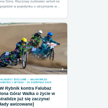
ona Góra. Kluczowy żużlowiec wrócił na
i pojedzie w pojedynku o utrzymanie w…
UALNOŚCI ŻUŻLOWE – NAJNOWSZE
OMOŚCI I WYNIKI · 19 SIERPNIA 2025
W Rybnik kontra Falubaz
lona Góra! Walka o życie w
tralidze już się zaczyna!
kłady awizowane]