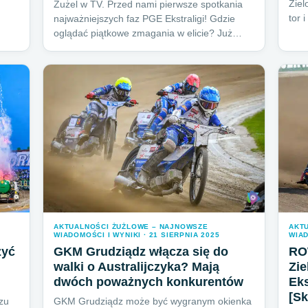
Ziel
Żużel w TV. Przed nami pierwsze spotkania
tor 
najważniejszych faz PGE Ekstraligi! Gdzie
oglądać piątkowe zmagania w elicie? Już…
AKTUALNOŚCI ŻUŻLOWE – NAJNOWSZE
AKT
WIADOMOŚCI I WYNIKI · 21 SIERPNIA 2025
WIAD
zyć
GKM Grudziądz włącza się do
RO
walki o Australijczyka? Mają
Zie
dwóch poważnych konkurentów
Eks
[S
zu
GKM Grudziądz może być wygranym okienka