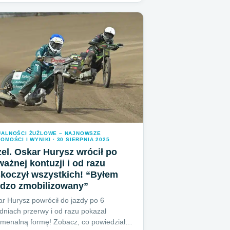
UALNOŚCI ŻUŻLOWE – NAJNOWSZE
OMOŚCI I WYNIKI · 30 SIERPNIA 2025
el. Oskar Hurysz wrócił po
ażnej kontuzji i od razu
koczył wszystkich! “Byłem
rdzo zmobilizowany”
r Hurysz powrócił do jazdy po 6
dniach przerwy i od razu pokazał
menalną formę! Zobacz, co powiedział…