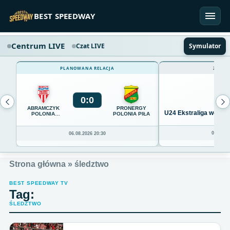
Przejdź do treści
BEST SPEEDWAY
Centrum LIVE
Czat LIVE
Symulator
PLANOWANA RELACJA
ZAKOŃ
0
:
0
ABRAMCZYK
PRONERGY
U24 Ekstraliga we Wro
POLONIA
POLONIA PIŁA
BYDGOSZCZ
04.08.20
06.08.2026 20:30
Strona główna
»
śledztwo
BEST SPEEDWAY TV
Tag:
ŚLEDZTWO