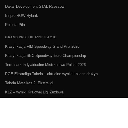
Dakar Development STAL Rzeszów
Innpro ROW Rybnik
Polonia Piła
GRAND PRIX I KLASYFIKACJE
Klasyfikacja FIM Speedway Grand Prix 2026
Klasyfikacja SEC Speedway Euro Championship
Terminarz Indywidualne Mistrzostwa Polski 2026
PGE Ekstraliga Tabela – aktualne wyniki i bilans drużyn
Tabela Metalkas 2. Ekstraligi
KLŻ – wyniki Krajowej Ligi Żużlowej
ŻUŻEL NA ŻYWO I TERMINARZE
Żużel na żywo: Gdzie oglądać transmisje
PGE Ekstraliga terminarz