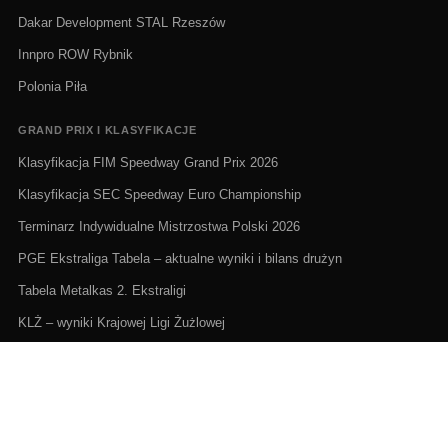
Dakar Development STAL Rzeszów
Innpro ROW Rybnik
Polonia Piła
GRAND PRIX I KLASYFIKACJE
Klasyfikacja FIM Speedway Grand Prix 2026
Klasyfikacja SEC Speedway Euro Championship
Terminarz Indywidualne Mistrzostwa Polski 2026
PGE Ekstraliga Tabela – aktualne wyniki i bilans drużyn
Tabela Metalkas 2. Ekstraligi
KLŻ – wyniki Krajowej Ligi Żużlowej
ŻUŻEL NA ŻYWO I TERMINARZE
Żużel na żywo: Gdzie oglądać transmisje
PGE Ekstraliga terminarz