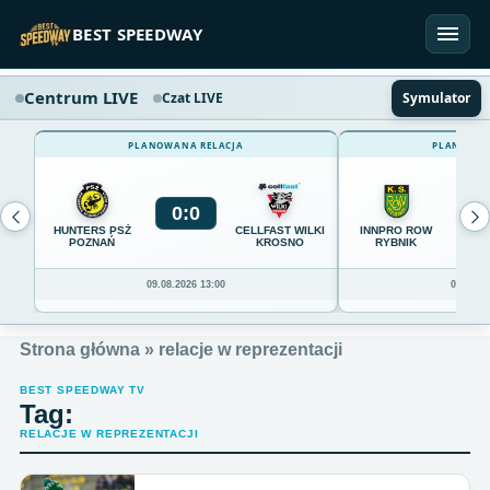
Przejdź do treści
BEST SPEEDWAY
Centrum LIVE
Czat LIVE
Symulator
PLANOWANA RELACJA
PLANOWAN
0
:
0
0
HUNTERS PSŻ
CELLFAST WILKI
INNPRO ROW
POZNAŃ
KROSNO
RYBNIK
09.08.2026 13:00
09.08.20
Strona główna
»
relacje w reprezentacji
BEST SPEEDWAY TV
Tag:
RELACJE W REPREZENTACJI