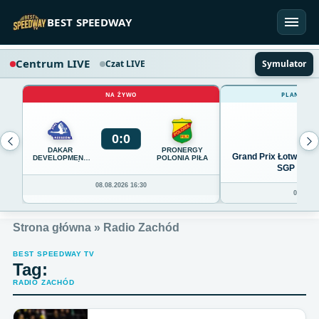
Przejdź do treści
BEST SPEEDWAY
Centrum LIVE
Czat LIVE
Symulator
NA ŻYWO
PLANOWAN
0
:
0
DAKAR
PRONERGY
Grand Prix Łotwy w R
DEVELOPMENT
POLONIA PIŁA
STAL RZESZÓW
SGP Ryga 
08.08.2026 16:30
07.08.20
Strona główna
»
Radio Zachód
BEST SPEEDWAY TV
Tag:
RADIO ZACHÓD