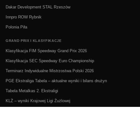
Dakar Development STAL Rzeszów
Innpro ROW Rybnik
Polonia Piła
GRAND PRIX I KLASYFIKACJE
Klasyfikacja FIM Speedway Grand Prix 2026
Klasyfikacja SEC Speedway Euro Championship
Terminarz Indywidualne Mistrzostwa Polski 2026
PGE Ekstraliga Tabela – aktualne wyniki i bilans drużyn
Tabela Metalkas 2. Ekstraligi
KLŻ – wyniki Krajowej Ligi Żużlowej
ŻUŻEL NA ŻYWO I TERMINARZE
Żużel na żywo: Gdzie oglądać transmisje
PGE Ekstraliga terminarz