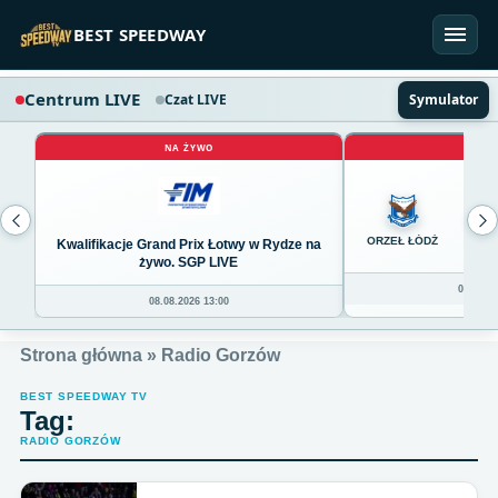
Przejdź do treści
BEST SPEEDWAY
Centrum LIVE
Czat LIVE
Symulator
NA ŻYWO
NA 
0
ORZEŁ ŁÓDŹ
Kwalifikacje Grand Prix Łotwy w Rydze na
żywo. SGP LIVE
08.08.20
08.08.2026 13:00
Strona główna
»
Radio Gorzów
BEST SPEEDWAY TV
Tag:
RADIO GORZÓW