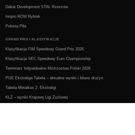
Dakar Development STAL Rzeszów
Innpro ROW Rybnik
Polonia Piła
GRAND PRIX I KLASYFIKACJE
Klasyfikacja FIM Speedway Grand Prix 2026
Klasyfikacja SEC Speedway Euro Championship
Terminarz Indywidualne Mistrzostwa Polski 2026
PGE Ekstraliga Tabela – aktualne wyniki i bilans drużyn
Tabela Metalkas 2. Ekstraligi
KLŻ – wyniki Krajowej Ligi Żużlowej
ŻUŻEL NA ŻYWO I TERMINARZE
Żużel na żywo: Gdzie oglądać transmisje
PGE Ekstraliga terminarz