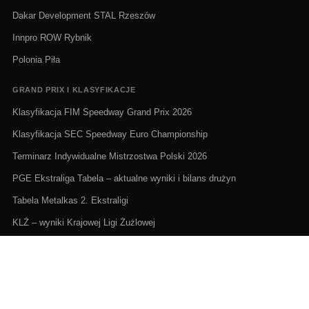
Dakar Development STAL Rzeszów
Innpro ROW Rybnik
Polonia Piła
GRAND PRIX I KLASYFIKACJE
Klasyfikacja FIM Speedway Grand Prix 2026
Klasyfikacja SEC Speedway Euro Championship
Terminarz Indywidualne Mistrzostwa Polski 2026
PGE Ekstraliga Tabela – aktualne wyniki i bilans drużyn
Tabela Metalkas 2. Ekstraligi
KLŻ – wyniki Krajowej Ligi Żużlowej
ŻUŻEL NA ŻYWO I TERMINARZE
Żużel na żywo: Gdzie oglądać transmisje
PGE Ekstraliga terminarz