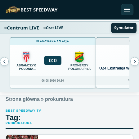
Przejdź do treści
BEST SPEEDWAY
Centrum LIVE
Czat LIVE
Symulator
PLANOWANA RELACJA
ZAKOŃ
0
:
0
ABRAMCZYK
PRONERGY
U24 Ekstraliga we Wro
POLONIA
POLONIA PIŁA
BYDGOSZCZ
04.08.20
06.08.2026 20:30
Strona główna
»
prokuratura
BEST SPEEDWAY TV
Tag:
PROKURATURA