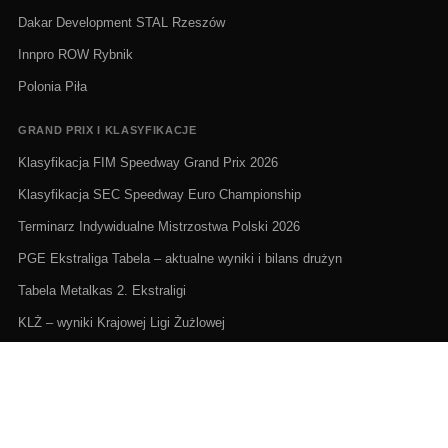
Dakar Development STAL Rzeszów
Innpro ROW Rybnik
Polonia Piła
GRAND PRIX I KLASYFIKACJE
Klasyfikacja FIM Speedway Grand Prix 2026
Klasyfikacja SEC Speedway Euro Championship
Terminarz Indywidualne Mistrzostwa Polski 2026
PGE Ekstraliga Tabela – aktualne wyniki i bilans drużyn
Tabela Metalkas 2. Ekstraligi
KLŻ – wyniki Krajowej Ligi Żużlowej
ŻUŻEL NA ŻYWO I TERMINARZE
Żużel na żywo: Gdzie oglądać transmisje
PGE Ekstraliga terminarz