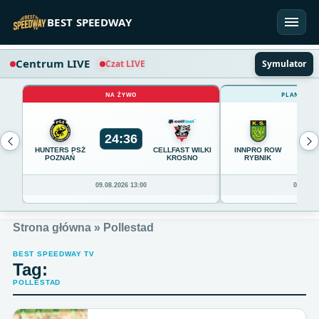
Przejdź do treści
BEST SPEEDWAY
Centrum LIVE
Czat LIVE
Symulator
NA ŻYWO
PLANOWAN
24
:
36
0
HUNTERS PSŻ
CELLFAST WILKI
INNPRO ROW
POZNAŃ
KROSNO
RYBNIK
09.08.2026 13:00
09.08.20
Strona główna
»
Pollestad
BEST SPEEDWAY TV
Tag:
POLLESTAD