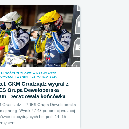
UALNOŚCI ŻUŻLOWE – NAJNOWSZE
OMOŚCI I WYNIKI · 25 MARCA 2026
el. GKM Grudziądz wygrał z
ES Grupa Deweloperska
ruń. Decydowała końcówka
 Grudziądz – PRES Grupa Deweloperska
ń sparing. Wynik 47:43 po emocjonującej
ówce i decydujących biegach 14–15
ersystem…