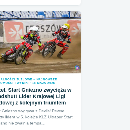
UALNOŚCI ŻUŻLOWE – NAJNOWSZE
OMOŚCI I WYNIKI · 18 MAJA 2025
el. Start Gniezno zwycięża w
dshut! Lider Krajowej Ligi
lowej z kolejnym triumfem
t Gniezno wygrywa z Devils! Pewne
ty lidera w 5. kolejce KLŻ Ultrapur Start
ezno nie zwalnia tempa…