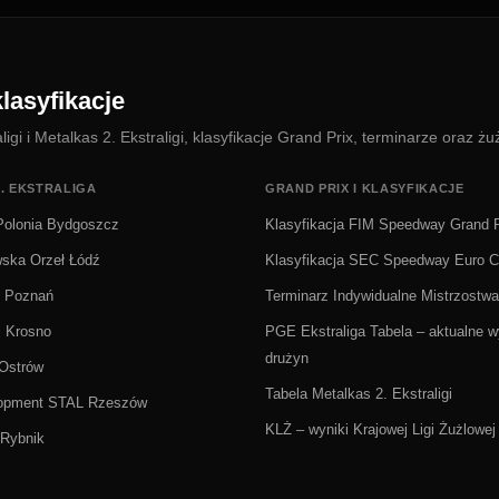
lasyfikacje
i i Metalkas 2. Ekstraligi, klasyfikacje Grand Prix, terminarze oraz żu
. EKSTRALIGA
GRAND PRIX I KLASYFIKACJE
olonia Bydgoszcz
Klasyfikacja FIM Speedway Grand P
wska Orzeł Łódź
Klasyfikacja SEC Speedway Euro 
Ż Poznań
Terminarz Indywidualne Mistrzostwa
i Krosno
PGE Ekstraliga Tabela – aktualne wy
drużyn
 Ostrów
Tabela Metalkas 2. Ekstraligi
lopment STAL Rzeszów
KLŻ – wyniki Krajowej Ligi Żużlowej
Rybnik