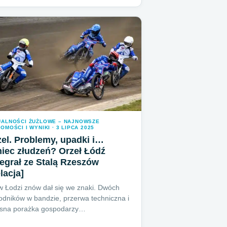
UALNOŚCI ŻUŻLOWE – NAJNOWSZE
OMOŚCI I WYNIKI · 3 LIPCA 2025
el. Problemy, upadki i…
iec złudzeń? Orzeł Łódź
egrał ze Stalą Rzeszów
lacja]
w Łodzi znów dał się we znaki. Dwóch
dników w bandzie, przerwa techniczna i
esna porażka gospodarzy…