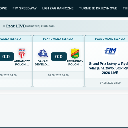
LOWE
FIM SPEEDWAY
LIGI ZAGRANICZNE
TURNIEJE DRUŻYNOWE
TU
Czat LIVE
Rozmawiaj z kibicami
OWANA RELACJA
PLANOWANA RELACJA
PLANOWANA RELACJA
0
:
0
0
:
0
ABRAMCZYK
DAKAR
PRONERGY
Grand Prix Łotwy w Ryd
POLONIA
DEVELOPMENT
POLONIA
BYDGOSZCZ
STAL
PIŁA
relacja na żywo. SGP R
RZESZÓW
2026 LIVE
08.2026 14:00
08.08.2026 16:30
07.08.2026 18:00