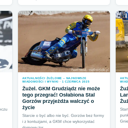
AKTUALNOŚCI ŻUŻLOWE – NAJNOWSZE
AKT
WIADOMOŚCI I WYNIKI · 1 CZERWCA 2025
WIAD
Żużel. GKM Grudziądz nie może
Żuż
tego przegrać! Osłabiona Stal
Lan
Gorzów przyjeżdża walczyć o
Żuż
życie
eczu
Star
punk
Starcie o być albo nie być. Gorzów bez formy
Gni
i z kontuzjami, a GKM chce wykorzystać
domowy tor…