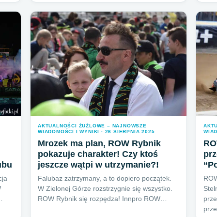
AKTUALNOŚCI ŻUŻLOWE – NAJNOWSZE
AKT
WIADOMOŚCI I WYNIKI · 26 SIERPNIA 2025
WIAD
Mrozek ma plan, ROW Rybnik
RO
pokazuje charakter! Czy ktoś
pr
lubu
jeszcze wątpi w utrzymanie?!
“P
cja
Falubaz zatrzymany, a to dopiero początek.
ROW 
W
W Zielonej Górze rozstrzygnie się wszystko.
Stel
…
ROW Rybnik się rozpędza! Innpro ROW…
prze
prz