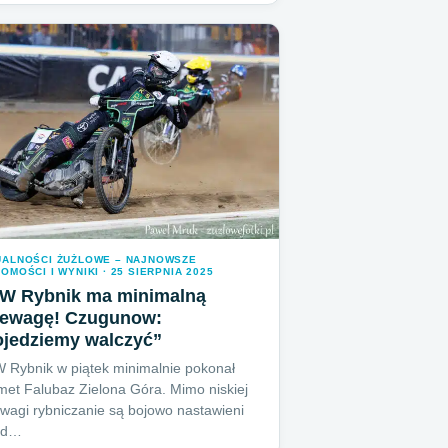
UALNOŚCI ŻUŻLOWE – NAJNOWSZE
OMOŚCI I WYNIKI · 25 SIERPNIA 2025
W Rybnik ma minimalną
zewagę! Czugunow:
ojedziemy walczyć”
Rybnik w piątek minimalnie pokonał
met Falubaz Zielona Góra. Mimo niskiej
wagi rybniczanie są bojowo nastawieni
ed…