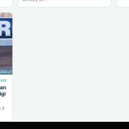
2025
lan
igi
k 9