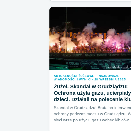
AKTUALNOŚCI ŻUŻLOWE – NAJNOWSZE
WIADOMOŚCI I WYNIKI · 28 WRZEŚNIA 2025
Żużel. Skandal w Grudziądzu!
Ochrona użyła gazu, ucierpiały
dzieci. Działali na polecenie k
Skandal w Grudziądzu! Brutalna interwen
ochrony podczas meczu w Grudziądzu. 
sieci wrze po użyciu gazu wobec kibiców