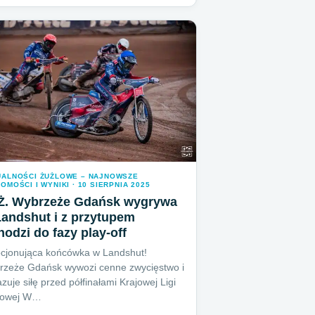
UALNOŚCI ŻUŻLOWE – NAJNOWSZE
OMOŚCI I WYNIKI · 10 SIERPNIA 2025
Ż. Wybrzeże Gdańsk wygrywa
andshut i z przytupem
odzi do fazy play-off
cjonująca końcówka w Landshut!
rzeże Gdańsk wywozi cenne zwycięstwo i
zuje siłę przed półfinałami Krajowej Ligi
lowej W…