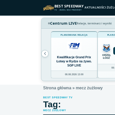
Przejdź do treści
BEST SPEEDWAY
AKTUALNOŚCI ŻUŻ
TV · ŻUŻEL BEZ PRZERWY
Centrum LIVE
Relacje, terminarz i wyniki
PLANOWANA RELACJA
PLAN
ORZEŁ
Kwalifikacje Grand Prix
ŁÓDŹ
Łotwy w Rydze na żywo.
SGP LIVE
08.
08.08.2026 13:00
Strona główna
»
mecz żużlowy
BEST SPEEDWAY TV
Tag:
MECZ ŻUŻLOWY