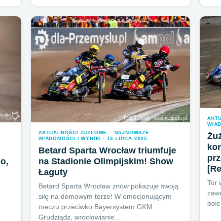
AKT
WIAD
AKTUALNOŚCI ŻUŻLOWE – NAJNOWSZE
Żuż
WIADOMOŚCI I WYNIKI · 13 LIPCA 2025
kon
Betard Sparta Wrocław triumfuje
prz
o,
na Stadionie Olimpijskim! Show
[Re
Łaguty
Tor 
Betard Sparta Wrocław znów pokazuje swoją
zawo
siłę na domowym torze! W emocjonującym
bol
a
meczu przeciwko Bayersystem GKM
Grudziądz, wrocławianie…