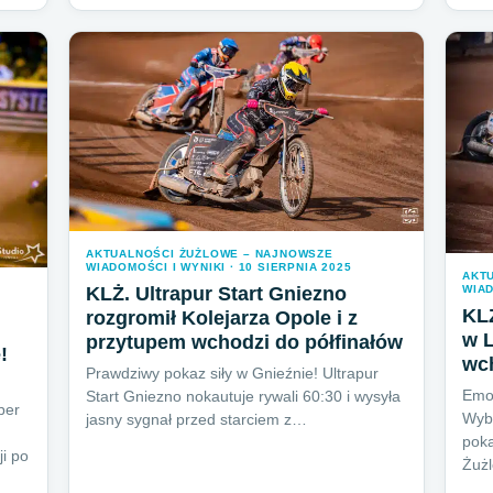
AKTUALNOŚCI ŻUŻLOWE – NAJNOWSZE
WIADOMOŚCI I WYNIKI · 10 SIERPNIA 2025
AKT
KLŻ. Ultrapur Start Gniezno
WIAD
KL
rozgromił Kolejarza Opole i z
w L
przytupem wchodzi do półfinałów
!
wch
Prawdziwy pokaz siły w Gnieźnie! Ultrapur
Emo
Start Gniezno nokautuje rywali 60:30 i wysyła
per
Wyb
jasny sygnał przed starciem z…
poka
ji po
Żuż