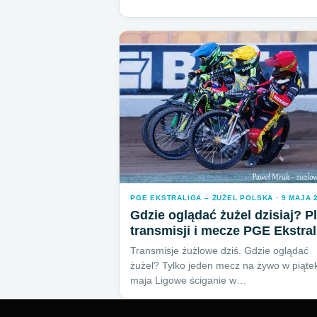
PGE EKSTRALIGA – ŻUŻEL POLSKA · 9 MAJA 
Gdzie oglądać żużel dzisiaj? P
transmisji i mecze PGE Ekstral
Transmisje żużlowe dziś. Gdzie oglądać
żużel? Tylko jeden mecz na żywo w piąte
maja Ligowe ściganie w…