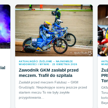
AKTUALNOŚCI ŻUŻLOWE – NAJNOWSZE
AKT
WIADOMOŚCI I WYNIKI · 23 KWIETNIA 2026
WIAD
ial
Zawodnik GKM zasłabł przed
Żuż
meczem. Trafił do szpitala
PR
To
Zasłabł przed meczem Falubaz – GKM
Grudziądz. Niepokojące sceny jeszcze przed
GKM
startem meczu To nie były zwykłe
Toru
przygotowania…
końc
Bay