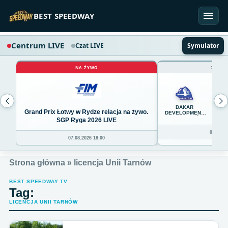
Przejdź do treści
BEST SPEEDWAY
Centrum LIVE
Czat LIVE
Symulator
NA ŻYWO
ZAKOŃ
45
DAKAR
Grand Prix Łotwy w Rydze relacja na żywo.
DEVELOPMENT
STAL RZESZÓW
SGP Ryga 2026 LIVE
08.08.20
07.08.2026 18:00
Strona główna
»
licencja Unii Tarnów
BEST SPEEDWAY TV
Tag:
LICENCJA UNII TARNÓW