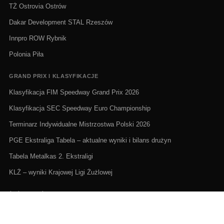
TŻ Ostrovia Ostrów
Dakar Development STAL Rzeszów
Innpro ROW Rybnik
Polonia Piła
GRAND PRIX I KLASYFIKACJE
Klasyfikacja FIM Speedway Grand Prix 2026
Klasyfikacja SEC Speedway Euro Championship
Terminarz Indywidualne Mistrzostwa Polski 2026
PGE Ekstraliga Tabela – aktualne wyniki i bilans drużyn
Tabela Metalkas 2. Ekstraligi
KLŻ – wyniki Krajowej Ligi Żużlowej
ŻUŻEL NA ŻYWO I TERMINARZE
Żużel na żywo: Gdzie oglądać transmisje