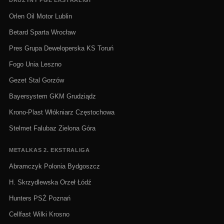
DRUŻYNY PGE EKSTRALIGI
Orlen Oil Motor Lublin
Betard Sparta Wrocław
Pres Grupa Deweloperska KS Toruń
Fogo Unia Leszno
Gezet Stal Gorzów
Bayersystem GKM Grudziądz
Krono-Plast Włókniarz Częstochowa
Stelmet Falubaz Zielona Góra
METALKAS 2. EKSTRALIGA
Abramczyk Polonia Bydgoszcz
H. Skrzydlewska Orzeł Łódź
Hunters PSŻ Poznań
Cellfast Wilki Krosno