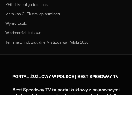
PGE Ekstraliga terminarz
Metalkas 2. Ekstraliga terminarz
Wyniki żużla
Wiadomości żużlowe
Terminarz Indywidualne Mistrzostwa Polski 2026
PORTAL ŻUŻLOWY W POLSCE | BEST SPEEDWAY TV
Best Speedway TV to portal żużlowy z najnowszymi
wiadomościami, wynikami na żywo, relacjami LIVE,
zapowiedziami i analizami. Śledzimy PGE
Ekstraligę, Metalkas 2. Ekstraligę, Grand Prix,
turnieje indywidualne i najważniejsze transfery
żużlowe.