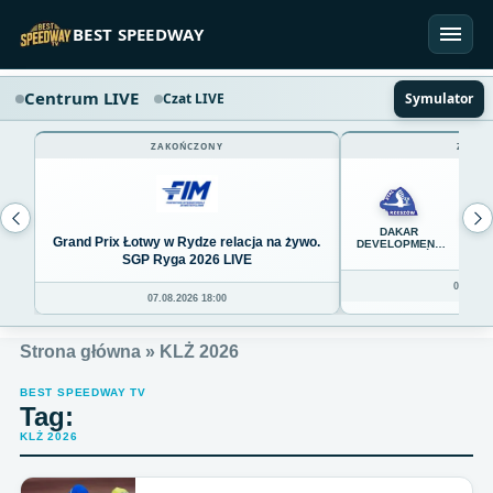
Przejdź do treści
BEST SPEEDWAY
Centrum LIVE
Czat LIVE
Symulator
ZAKOŃCZONY
ZAKOŃ
45
DAKAR
Grand Prix Łotwy w Rydze relacja na żywo.
DEVELOPMENT
STAL RZESZÓW
SGP Ryga 2026 LIVE
08.08.20
07.08.2026 18:00
Strona główna
»
KLŻ 2026
BEST SPEEDWAY TV
Tag:
KLŻ 2026