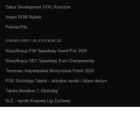
Dakar Development STAL Rzeszów
Innpro ROW Rybnik
Polonia Piła
GRAND PRIX I KLASYFIKACJE
Klasyfikacja FIM Speedway Grand Prix 2026
Klasyfikacja SEC Speedway Euro Championship
Terminarz Indywidualne Mistrzostwa Polski 2026
PGE Ekstraliga Tabela – aktualne wyniki i bilans drużyn
Tabela Metalkas 2. Ekstraligi
KLŻ – wyniki Krajowej Ligi Żużlowej
ŻUŻEL NA ŻYWO I TERMINARZE
Żużel na żywo: Gdzie oglądać transmisje
PGE Ekstraliga terminarz