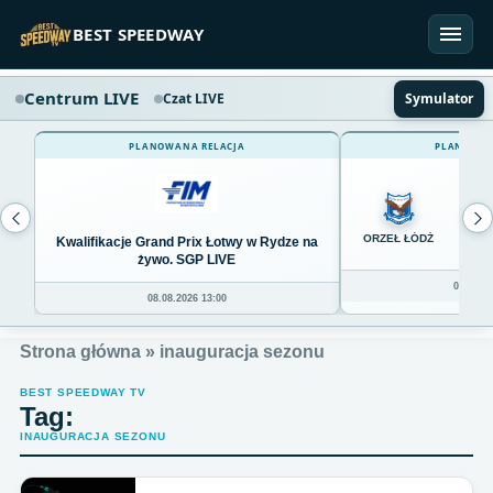
Przejdź do treści
BEST SPEEDWAY
Centrum LIVE
Czat LIVE
Symulator
PLANOWANA RELACJA
PLANOWAN
0
ORZEŁ ŁÓDŹ
Kwalifikacje Grand Prix Łotwy w Rydze na
żywo. SGP LIVE
08.08.20
08.08.2026 13:00
Strona główna
»
inauguracja sezonu
BEST SPEEDWAY TV
Tag:
INAUGURACJA SEZONU