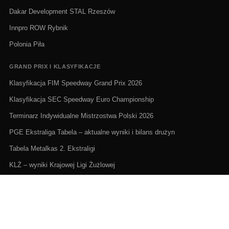
Dakar Development STAL Rzeszów
Innpro ROW Rybnik
Polonia Piła
GRAND PRIX I KLASYFIKACJE
Klasyfikacja FIM Speedway Grand Prix 2026
Klasyfikacja SEC Speedway Euro Championship
Terminarz Indywidualne Mistrzostwa Polski 2026
PGE Ekstraliga Tabela – aktualne wyniki i bilans drużyn
Tabela Metalkas 2. Ekstraligi
KLŻ – wyniki Krajowej Ligi Żużlowej
ŻUŻEL NA ŻYWO I TERMINARZE
Żużel na żywo: Gdzie oglądać transmisje
PGE Ekstraliga terminarz