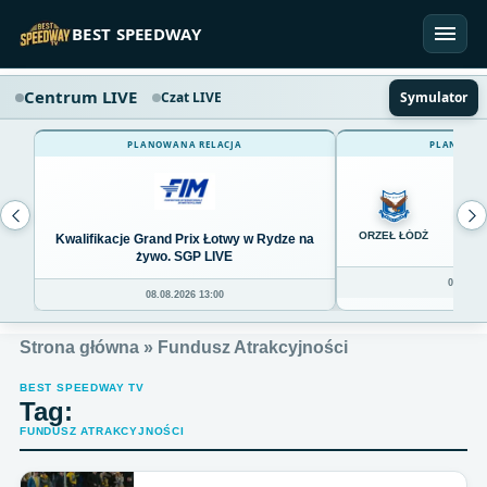
Przejdź do treści
BEST SPEEDWAY
Centrum LIVE
Czat LIVE
Symulator
PLANOWANA RELACJA
PLANOWAN
0
ORZEŁ ŁÓDŹ
Kwalifikacje Grand Prix Łotwy w Rydze na
żywo. SGP LIVE
08.08.20
08.08.2026 13:00
Strona główna
»
Fundusz Atrakcyjności
BEST SPEEDWAY TV
Tag:
FUNDUSZ ATRAKCYJNOŚCI