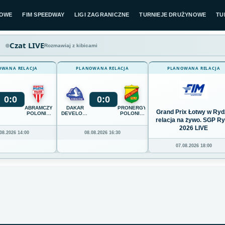
LOWE
FIM SPEEDWAY
LIGI ZAGRANICZNE
TURNIEJE DRUŻYNOWE
TU
Czat LIVE
Rozmawiaj z kibicami
OWANA RELACJA
PLANOWANA RELACJA
PLANOWANA RELACJA
0
:
0
0
:
0
ABRAMCZYK
DAKAR
PRONERGY
Grand Prix Łotwy w Ryd
POLONIA
DEVELOPMENT
POLONIA
BYDGOSZCZ
STAL
PIŁA
relacja na żywo. SGP R
RZESZÓW
2026 LIVE
08.2026 14:00
08.08.2026 16:30
07.08.2026 18:00