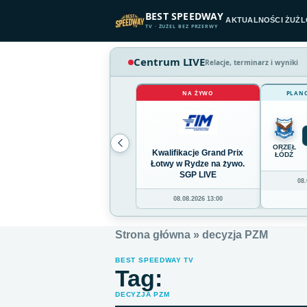
Przejdź do treści
BEST SPEEDWAY
AKTUALNOŚCI ŻUŻ
TV · ŻUŻEL BEZ PRZERWY
Centrum LIVE
Relacje, terminarz i wyniki
NA ŻYWO
PLAN
ORZEŁ
Kwalifikacje Grand Prix
ŁÓDŹ
Łotwy w Rydze na żywo.
SGP LIVE
08.
08.08.2026 13:00
Strona główna
»
decyzja PZM
BEST SPEEDWAY TV
Tag:
DECYZJA PZM