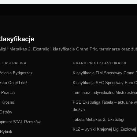
lasyfikacje
i i Metalkas 2. Ekstraligi, klasyfikacje Grand Prix, terminarze oraz żu
. EKSTRALIGA
GRAND PRIX I KLASYFIKACJE
olonia Bydgoszcz
Klasyfikacja FIM Speedway Grand P
wska Orzeł Łódź
Klasyfikacja SEC Speedway Euro 
Ż Poznań
Terminarz Indywidualne Mistrzostwa
i Krosno
PGE Ekstraliga Tabela – aktualne wy
drużyn
 Ostrów
Tabela Metalkas 2. Ekstraligi
lopment STAL Rzeszów
KLŻ – wyniki Krajowej Ligi Żużlowej
Rybnik