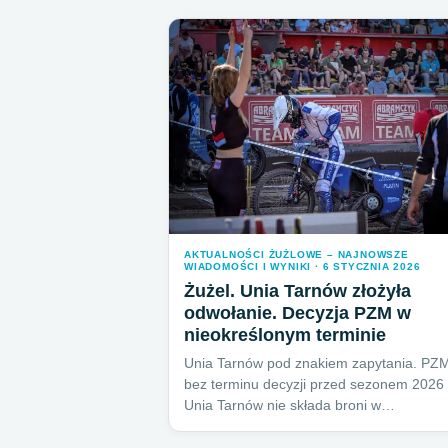
AKTUALNOŚCI ŻUŻLOWE – NAJNOWSZE
WIADOMOŚCI I WYNIKI · 6 STYCZNIA 2026
Żużel. Unia Tarnów złożyła
odwołanie. Decyzja PZM w
nieokreślonym terminie
Unia Tarnów pod znakiem zapytania. PZ
bez terminu decyzji przed sezonem 2026
Unia Tarnów nie składa broni w…