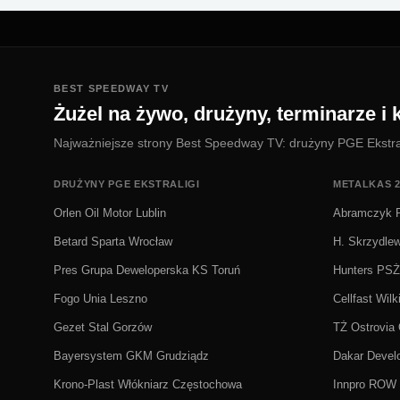
BEST SPEEDWAY TV
Żużel na żywo, drużyny, terminarze i k
Najważniejsze strony Best Speedway TV: drużyny PGE Ekstralig
DRUŻYNY PGE EKSTRALIGI
METALKAS 2
Orlen Oil Motor Lublin
Abramczyk P
Betard Sparta Wrocław
H. Skrzydle
Pres Grupa Deweloperska KS Toruń
Hunters PS
Fogo Unia Leszno
Cellfast Wilk
Gezet Stal Gorzów
TŻ Ostrovia
Bayersystem GKM Grudziądz
Dakar Deve
Krono-Plast Włókniarz Częstochowa
Innpro ROW 