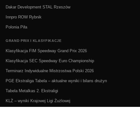
Dakar Development STAL Rzeszów
Innpro ROW Rybnik
Polonia Piła
GRAND PRIX I KLASYFIKACJE
Klasyfikacja FIM Speedway Grand Prix 2026
Klasyfikacja SEC Speedway Euro Championship
Terminarz Indywidualne Mistrzostwa Polski 2026
PGE Ekstraliga Tabela – aktualne wyniki i bilans drużyn
Tabela Metalkas 2. Ekstraligi
KLŻ – wyniki Krajowej Ligi Żużlowej
ŻUŻEL NA ŻYWO I TERMINARZE
Żużel na żywo: Gdzie oglądać transmisje
PGE Ekstraliga terminarz