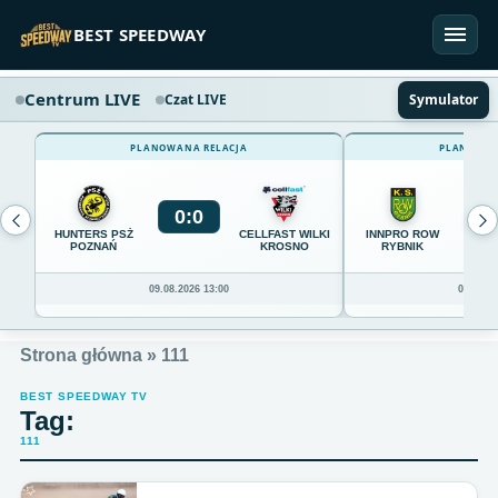
Przejdź do treści
BEST SPEEDWAY
Centrum LIVE
Czat LIVE
Symulator
PLANOWANA RELACJA
PLANOWAN
0
:
0
0
HUNTERS PSŻ
CELLFAST WILKI
INNPRO ROW
POZNAŃ
KROSNO
RYBNIK
09.08.2026 13:00
09.08.20
Strona główna
»
111
BEST SPEEDWAY TV
Tag:
111