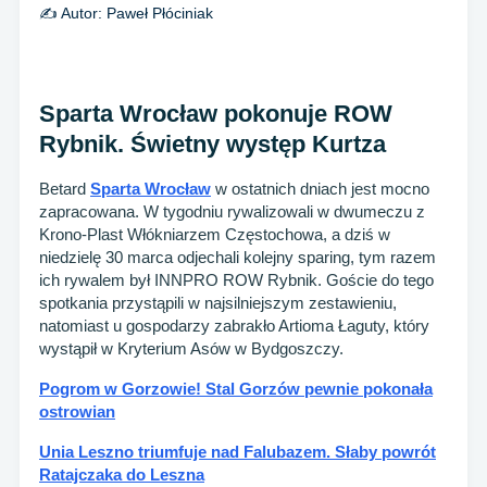
✍️ Autor:
Paweł Płóciniak
Sparta Wrocław pokonuje ROW
Rybnik. Świetny występ Kurtza
Betard
Sparta Wrocław
w ostatnich dniach jest mocno
zapracowana. W tygodniu rywalizowali w dwumeczu z
Krono-Plast Włókniarzem Częstochowa, a dziś w
niedzielę 30 marca odjechali kolejny sparing, tym razem
ich rywalem był INNPRO ROW Rybnik. Goście do tego
spotkania przystąpili w najsilniejszym zestawieniu,
natomiast u gospodarzy zabrakło Artioma Łaguty, który
wystąpił w Kryterium Asów w Bydgoszczy.
Pogrom w Gorzowie! Stal Gorzów pewnie pokonała
ostrowian
Unia Leszno triumfuje nad Falubazem. Słaby powrót
Ratajczaka do Leszna