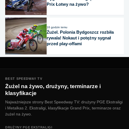
Prix Łotwy na żywo?
16 godzin temu
Żużel. Polonia Bydgoszcz rozbiła
rywala! Nokaut i potężny sygnał
przed play-offami
BEST SPEEDWAY TV
Żużel na żywo, drużyny, terminarze i
klasyfikacje
Najważniejsze strony Best Speedway TV: drużyny PGE Ekstraligi
i Metalkas 2. Ekstraligi, klasyfikacje Grand Prix, terminarze oraz
żużel na żywo.
DRUŻYNY PGE EKSTRALIGI