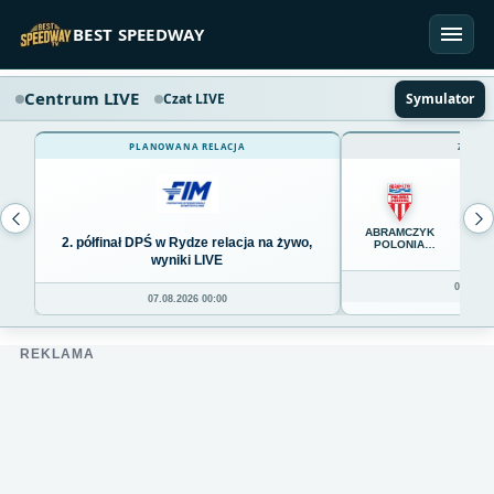
Przejdź do treści
BEST SPEEDWAY
Centrum LIVE
Czat LIVE
Symulator
PLANOWANA RELACJA
ZAKOŃ
65
ABRAMCZYK
2. półfinał DPŚ w Rydze relacja na żywo,
POLONIA
BYDGOSZCZ
wyniki LIVE
06.08.20
07.08.2026 00:00
REKLAMA