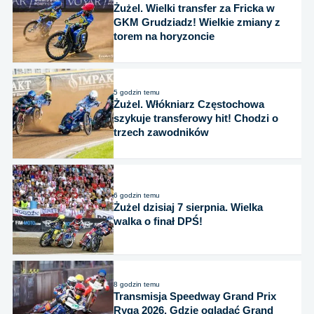
Żużel. Wielki transfer za Fricka w
GKM Grudziadz! Wielkie zmiany z
torem na horyzoncie
5 godzin temu
Żużel. Włókniarz Częstochowa
szykuje transferowy hit! Chodzi o
trzech zawodników
6 godzin temu
Żużel dzisiaj 7 sierpnia. Wielka
walka o finał DPŚ!
8 godzin temu
Transmisja Speedway Grand Prix
Ryga 2026. Gdzie oglądać Grand