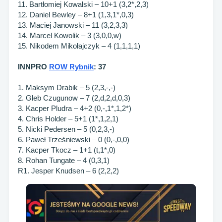
11. Bartłomiej Kowalski – 10+1 (3,2*,2,3)
12. Daniel Bewley – 8+1 (1,3,1*,0,3)
13. Maciej Janowski – 11 (3,2,3,3)
14. Marcel Kowolik – 3 (3,0,0,w)
15. Nikodem Mikołajczyk – 4 (1,1,1,1)
INNPRO
ROW Rybnik
: 37
1. Maksym Drabik – 5 (2,3,-,-)
2. Gleb Czugunow – 7 (2,d,2,d,0,3)
3. Kacper Pludra – 4+2 (0,-,1*,1,2*)
4. Chris Holder – 5+1 (1*,1,2,1)
5. Nicki Pedersen – 5 (0,2,3,-)
6. Paweł Trześniewski – 0 (0,-,0,0)
7. Kacper Tkocz – 1+1 (t,1*,0)
8. Rohan Tungate – 4 (0,3,1)
R1. Jesper Knudsen – 6 (2,2,2)