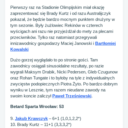
Pierwszy raz na Stadionie Olimpijskim miał okazję
zaprezentować się Brady Kurtz i od razu Australijczyk
pokazał, że będzie bardzo mocnym punktem drużyny w
tym sezonie. Były żużlowiec Rekinów w czterech
wyścigach ani razu nie przyjeżdżał do mety za plecami
przeciwników. Tylko raz natomiast przegrywali
innizawodnicy gospodarzy Maciej Janowski i
Bartłomiej
Kowalski
Dużo gorzej wyglądało to po stronie gości. Tam
zawodnicy osiągali sinusoidalne rezultaty, po razie
wygrali Maksym Drabik, Nicki Pedersen, Gleb Czugunow
oraz Rohan Tungate i to byłoby na tyle z indywidualnych
zwycięstw podopiecznych Piotra Żyto. Po bardzo dobrym
wyniku w Lesznie, tym razem nieudane zawody na
swoim koncie zaliczył
Paweł Trześniewski
.
Betard Sparta Wrocław: 53
9.
Jakub Krawczyk
– 6+1 (1,0,1,2,2*)
10. Brady Kurtz – 11+1 (3,3,3,2*)