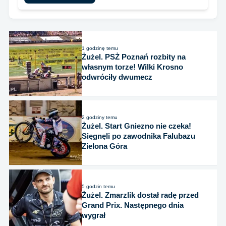
1 godzinę temu
Żużel. PSŻ Poznań rozbity na
własnym torze! Wilki Krosno
odwróciły dwumecz
2 godziny temu
Żużel. Start Gniezno nie czeka!
Sięgnęli po zawodnika Falubazu
Zielona Góra
5 godzin temu
Żużel. Zmarzlik dostał radę przed
Grand Prix. Następnego dnia
wygrał