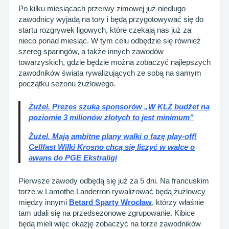
Po kilku miesiącach przerwy zimowej już niedługo
zawodnicy wyjadą na tory i będą przygotowywać się do
startu rozgrywek ligowych, które czekają nas już za
nieco ponad miesiąc. W tym celu odbędzie się również
szereg sparingów, a także innych zawodów
towarzyskich, gdzie będzie można zobaczyć najlepszych
zawodników świata rywalizujących ze sobą na samym
początku sezonu żużlowego.
Żużel. Prezes szuka sponsorów „W KLŻ budżet na
poziomie 3 milionów złotych to jest minimum”
Żużel. Mają ambitne plany walki o fazę play-off!
Cellfast Wilki Krosno chcą się liczyć w walce o
awans do PGE Ekstraligi
Pierwsze zawody odbędą się już za 5 dni. Na francuskim
torze w Lamothe Landerron rywalizować będą żużlowcy
między innymi
Betard Sparty Wrocław
, którzy właśnie
tam udali się na przedsezonowe zgrupowanie. Kibice
będą mieli więc okazję zobaczyć na torze zawodników