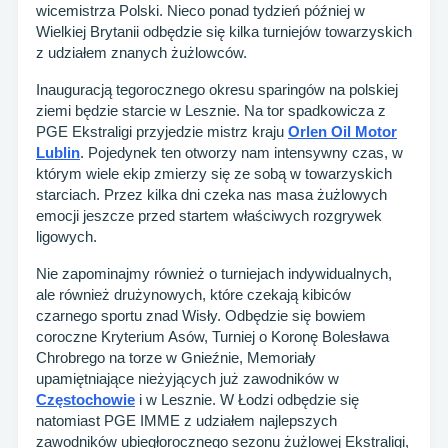
wicemistrza Polski. Nieco ponad tydzień później w
Wielkiej Brytanii odbędzie się kilka turniejów towarzyskich
z udziałem znanych żużlowców.
Inauguracją tegorocznego okresu sparingów na polskiej
ziemi będzie starcie w Lesznie. Na tor spadkowicza z
PGE Ekstraligi przyjedzie mistrz kraju
Orlen Oil Motor
Lublin
. Pojedynek ten otworzy nam intensywny czas, w
którym wiele ekip zmierzy się ze sobą w towarzyskich
starciach. Przez kilka dni czeka nas masa żużlowych
emocji jeszcze przed startem właściwych rozgrywek
ligowych.
Nie zapominajmy również o turniejach indywidualnych,
ale również drużynowych, które czekają kibiców
czarnego sportu znad Wisły. Odbędzie się bowiem
coroczne Kryterium Asów, Turniej o Koronę Bolesława
Chrobrego na torze w Gnieźnie, Memoriały
upamiętniające nieżyjących już zawodników w
Częstochowie
i w Lesznie. W Łodzi odbędzie się
natomiast PGE IMME z udziałem najlepszych
zawodników ubiegłorocznego sezonu żużlowej Ekstraligi,