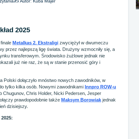
zytania
✍️ Autor:
Kuba Majer
kład 2025
 finale
Metalkas 2. Ekstraligi
zwyciężył w dwumeczu
awy przez najlepszą ligę świata. Drużyny wzmocniły się, a
rynku transferowym. Środowisko żużlowe jednak nie
azali już nie raz, że są w stanie przenosić góry i
a Polski dołączyło mnóstwo nowych zawodników, w
ało tylko kilka osób. Nowymi zawodnikami
Innpro ROW-u
b Chugunov, Chris Holder, Nicki Pedersen, Jesper
dołączy prawdopodobnie także
Maksym Borowiak
jednak
ień dzisiejszy.
 2025: