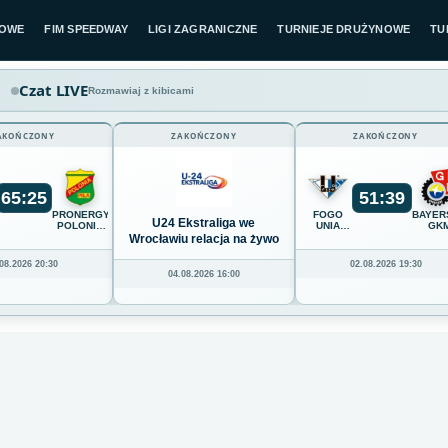
LOWE
FIM SPEEDWAY
LIGI ZAGRANICZNE
TURNIEJE DRUŻYNOWE
TU
Czat LIVE
Rozmawiaj z kibicami
AKOŃCZONY
ZAKOŃCZONY
ZAKOŃCZONY
65
:
25
51
:
39
K
PRONERGY
FOGO
BAYER
U24 Ekstraliga we
POLONIA
UNIA
GK
Z
PIŁA
LESZNO
GRUDZ
Wrocławiu relacja na żywo
08.2026 20:30
02.08.2026 19:30
04.08.2026 16:00