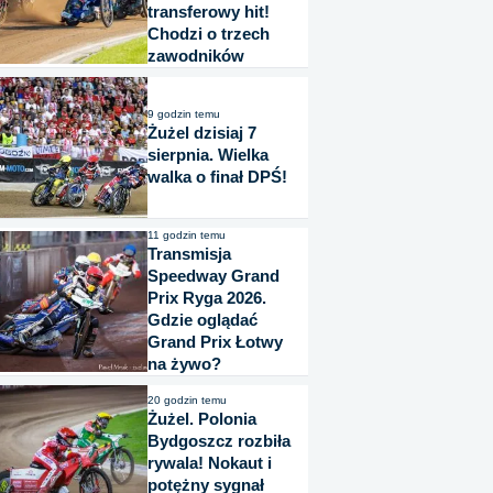
transferowy hit!
Chodzi o trzech
zawodników
9 godzin temu
Żużel dzisiaj 7
sierpnia. Wielka
walka o finał DPŚ!
11 godzin temu
Transmisja
Speedway Grand
Prix Ryga 2026.
Gdzie oglądać
Grand Prix Łotwy
na żywo?
20 godzin temu
Żużel. Polonia
Bydgoszcz rozbiła
rywala! Nokaut i
potężny sygnał