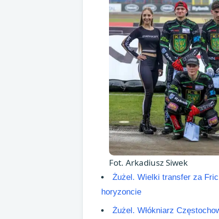
Fot. Arkadiusz Siwek
Żużel. Wielki transfer za F
horyzoncie
Żużel. Włókniarz Częstochow