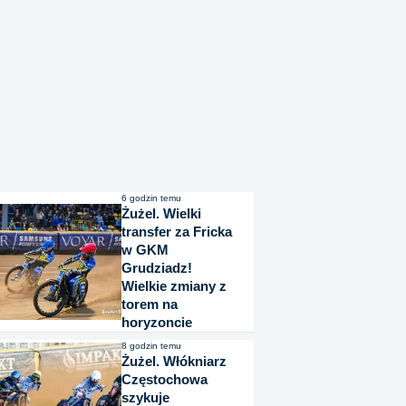
6 godzin temu
Żużel. Wielki
transfer za Fricka
w GKM
Grudziadz!
Wielkie zmiany z
torem na
horyzoncie
8 godzin temu
Żużel. Włókniarz
Częstochowa
szykuje