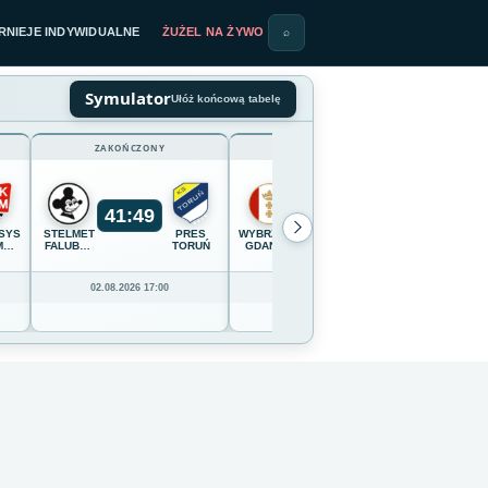
RNIEJE INDYWIDUALNE
ŻUŻEL NA ŻYWO
⌕
Symulator
Ułóż końcową tabelę
ZAKOŃCZONY
ZAKOŃCZONY
41
:
49
54
:
36
SYSTEM
STELMET
PRES
WYBRZEŻE
OPTIBET
CELLFAS
M
FALUBAZ
TORUŃ
GDAŃSK
LOKOMOTIV
WILKI
IĄDZ
ZIELONA
DAUGAVPILS
KROSN
GÓRA
02.08.2026 17:00
02.08.2026 16:00