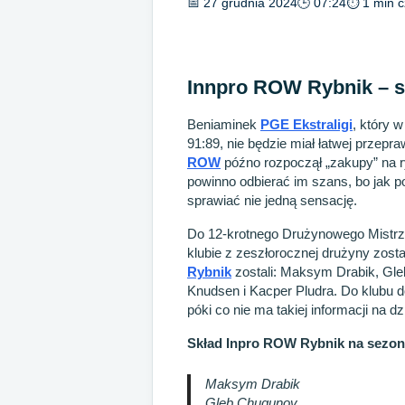
📅 27 grudnia 2024
🕒 07:24
⏱ 1 min c
Innpro ROW Rybnik – s
Beniaminek
PGE Ekstraligi
, który w
91:89, nie będzie miał łatwej przepr
ROW
późno rozpoczął „zakupy” na 
powinno odbierać im szans, bo jak pok
sprawiać nie jedną sensację.
Do 12-krotnego Drużynowego Mistrz
klubie z zeszłorocznej drużyny zost
Rybnik
zostali: Maksym Drabik, Gle
Knudsen i Kacper Pludra. Do klubu 
póki co nie ma takiej informacji na dz
Skład Inpro ROW Rybnik na sezon
Maksym Drabik
Gleb Chugunov