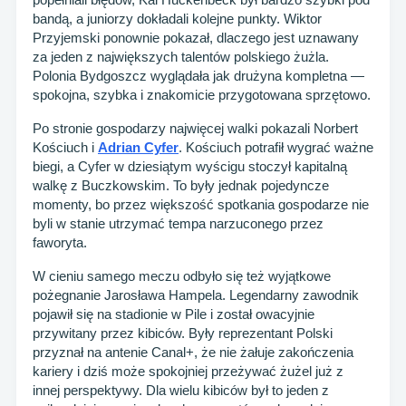
bandą, a juniorzy dokładali kolejne punkty. Wiktor
Przyjemski ponownie pokazał, dlaczego jest uznawany
za jeden z największych talentów polskiego żużla.
Polonia Bydgoszcz wyglądała jak drużyna kompletna —
spokojna, szybka i znakomicie przygotowana sprzętowo.
Po stronie gospodarzy najwięcej walki pokazali Norbert
Kościuch i
Adrian Cyfer
. Kościuch potrafił wygrać ważne
biegi, a Cyfer w dziesiątym wyścigu stoczył kapitalną
walkę z Buczkowskim. To były jednak pojedyncze
momenty, bo przez większość spotkania gospodarze nie
byli w stanie utrzymać tempa narzuconego przez
faworyta.
W cieniu samego meczu odbyło się też wyjątkowe
pożegnanie Jarosława Hampela. Legendarny zawodnik
pojawił się na stadionie w Pile i został owacyjnie
przywitany przez kibiców. Były reprezentant Polski
przyznał na antenie Canal+, że nie żałuje zakończenia
kariery i dziś może spokojniej przeżywać żużel już z
innej perspektywy. Dla wielu kibiców był to jeden z