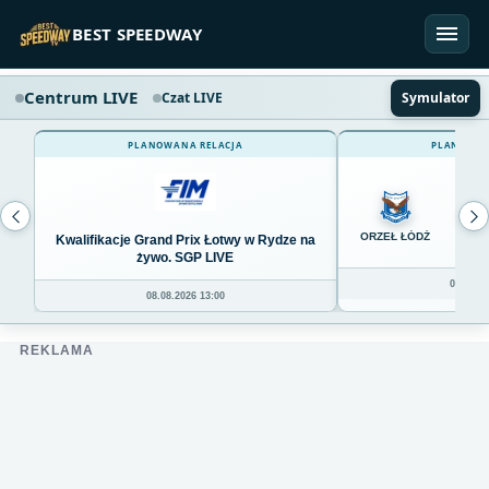
Przejdź do treści
BEST SPEEDWAY
Centrum LIVE
Czat LIVE
Symulator
PLANOWANA RELACJA
PLANOWAN
0
ORZEŁ ŁÓDŹ
Kwalifikacje Grand Prix Łotwy w Rydze na
żywo. SGP LIVE
08.08.20
08.08.2026 13:00
REKLAMA