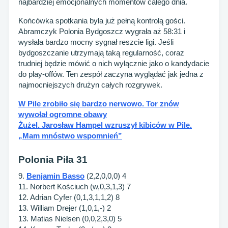
najbardziej emocjonalnych momentów całego dnia.
Końcówka spotkania była już pełną kontrolą gości.
Abramczyk Polonia Bydgoszcz wygrała aż 58:31 i
wysłała bardzo mocny sygnał reszcie ligi. Jeśli
bydgoszczanie utrzymają taką regularność, coraz
trudniej będzie mówić o nich wyłącznie jako o kandydacie
do play-offów. Ten zespół zaczyna wyglądać jak jedna z
najmocniejszych drużyn całych rozgrywek.
W Pile zrobiło się bardzo nerwowo. Tor znów
wywołał ogromne obawy
Żużel. Jarosław Hampel wzruszył kibiców w Pile.
„Mam mnóstwo wspomnień”
Polonia Piła 31
9.
Benjamin Basso
(2,2,0,0,0) 4
11. Norbert Kościuch (w,0,3,1,3) 7
12. Adrian Cyfer (0,1,3,1,1,2) 8
13. William Drejer (1,0,1,-) 2
13. Matias Nielsen (0,0,2,3,0) 5