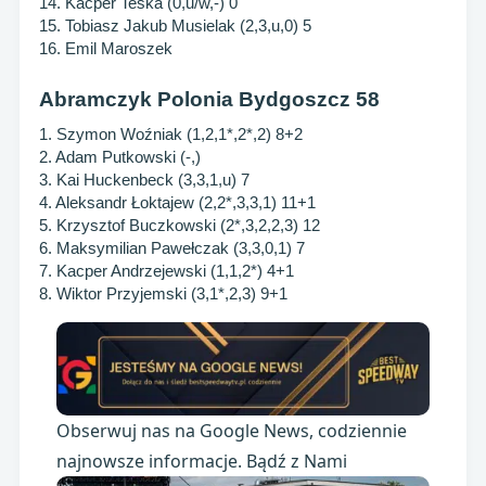
14. Kacper Teska (0,u/w,-) 0
15. Tobiasz Jakub Musielak (2,3,u,0) 5
16. Emil Maroszek
Abramczyk Polonia Bydgoszcz 58
1. Szymon Woźniak (1,2,1*,2*,2) 8+2
2. Adam Putkowski (-,)
3. Kai Huckenbeck (3,3,1,u) 7
4. Aleksandr Łoktajew (2,2*,3,3,1) 11+1
5. Krzysztof Buczkowski (2*,3,2,2,3) 12
6. Maksymilian Pawełczak (3,3,0,1) 7
7. Kacper Andrzejewski (1,1,2*) 4+1
8. Wiktor Przyjemski (3,1*,2,3) 9+1
Obserwuj nas na Google News, codziennie
najnowsze informacje. Bądź z Nami