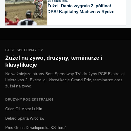
14 godzin temu
Żużel. Dania wygrała 2. półfinał
DPŚ! Kapitalny Madsen w Rydze
BEST SPEEDWAY TV
Żużel na żywo, drużyny, terminarze i
klasyfikacje
Najważniejsze strony Best Speedway TV: drużyny PGE Ekstraligi
i Metalkas 2. Ekstraligi, klasyfikacje Grand Prix, terminarze oraz
żużel na żywo.
DRUŻYNY PGE EKSTRALIGI
Orlen Oil Motor Lublin
Betard Sparta Wrocław
Pres Grupa Deweloperska KS Toruń