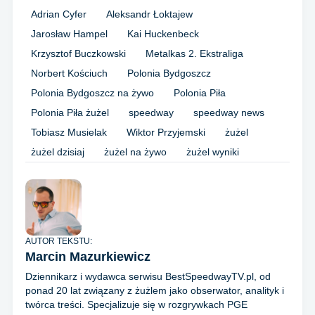
Adrian Cyfer
Aleksandr Łoktajew
Jarosław Hampel
Kai Huckenbeck
Krzysztof Buczkowski
Metalkas 2. Ekstraliga
Norbert Kościuch
Polonia Bydgoszcz
Polonia Bydgoszcz na żywo
Polonia Piła
Polonia Piła żużel
speedway
speedway news
Tobiasz Musielak
Wiktor Przyjemski
żużel
żużel dzisiaj
żużel na żywo
żużel wyniki
AUTOR TEKSTU:
Marcin Mazurkiewicz
Dziennikarz i wydawca serwisu BestSpeedwayTV.pl, od
ponad 20 lat związany z żużlem jako obserwator, analityk i
twórca treści. Specjalizuje się w rozgrywkach PGE