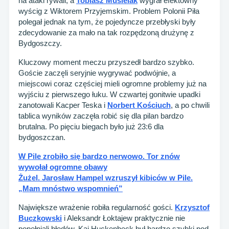
na ataki rywali, a
Tobiasz Musielak
wygrał efektowny
wyścig z Wiktorem Przyjemskim. Problem Polonii Piła
polegał jednak na tym, że pojedyncze przebłyski były
zdecydowanie za mało na tak rozpędzoną drużynę z
Bydgoszczy.
Kluczowy moment meczu przyszedł bardzo szybko.
Goście zaczęli seryjnie wygrywać podwójnie, a
miejscowi coraz częściej mieli ogromne problemy już na
wyjściu z pierwszego łuku. W czwartej gonitwie upadki
zanotowali Kacper Teska i
Norbert Kościuch
, a po chwili
tablica wyników zaczęła robić się dla pilan bardzo
brutalna. Po pięciu biegach było już 23:6 dla
bydgoszczan.
W Pile zrobiło się bardzo nerwowo. Tor znów
wywołał ogromne obawy
Żużel. Jarosław Hampel wzruszył kibiców w Pile.
„Mam mnóstwo wspomnień”
Największe wrażenie robiła regularność gości.
Krzysztof
Buczkowski
i Aleksandr Łoktajew praktycznie nie
popełniali błędów, Kai Huckenbeck był bardzo szybki pod