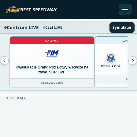
Przejdź do treści
BEST SPEEDWAY
Centrum LIVE
Czat LIVE
Symulator
NA ŻYWO
PLANOWAN
0
ORZEŁ ŁÓDŹ
Kwalifikacje Grand Prix Łotwy w Rydze na
żywo. SGP LIVE
08.08.20
08.08.2026 13:00
REKLAMA