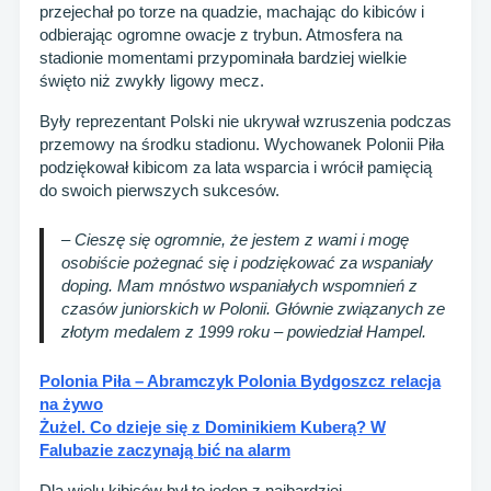
przejechał po torze na quadzie, machając do kibiców i
odbierając ogromne owacje z trybun. Atmosfera na
stadionie momentami przypominała bardziej wielkie
święto niż zwykły ligowy mecz.
Były reprezentant Polski nie ukrywał wzruszenia podczas
przemowy na środku stadionu. Wychowanek Polonii Piła
podziękował kibicom za lata wsparcia i wrócił pamięcią
do swoich pierwszych sukcesów.
– Cieszę się ogromnie, że jestem z wami i mogę
osobiście pożegnać się i podziękować za wspaniały
doping. Mam mnóstwo wspaniałych wspomnień z
czasów juniorskich w Polonii. Głównie związanych ze
złotym medalem z 1999 roku – powiedział Hampel.
Polonia Piła – Abramczyk Polonia Bydgoszcz relacja
na żywo
Żużel. Co dzieje się z Dominikiem Kuberą? W
Falubazie zaczynają bić na alarm
Dla wielu kibiców był to jeden z najbardziej