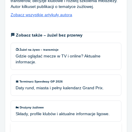
transferów, decyzje klubowe i rozwój szkolenia młodzieży.
Autor kilkuset publikacji o tematyce żużlowej.
Zobacz wszystkie artykuły autora
🏁 Zobacz także – żużel bez przerwy
📺 Żużel na żywo – transmisje
Gdzie oglądać mecze w TV i online? Aktualne
informacje.
📅 Terminarz Speedway GP 2026
Daty rund, miasta i pełny kalendarz Grand Prix.
🏍️ Drużyny żużlowe
Składy, profile klubów i aktualne informacje ligowe.