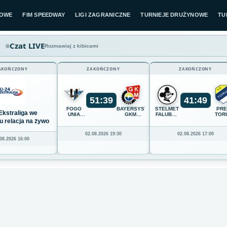
LOWE
FIM SPEEDWAY
LIGI ZAGRANICZNE
TURNIEJE DRUŻYNOWE
TU
Czat LIVE
Rozmawiaj z kibicami
AKOŃCZONY
ZAKOŃCZONY
ZAKOŃCZONY
51
:
39
41
:
49
FOGO
BAYERSYSTEM
STELMET
PR
Ekstraliga we
UNIA
GKM
FALUBAZ
TOR
LESZNO
GRUDZIĄDZ
ZIELONA
u relacja na żywo
GÓRA
02.08.2026 19:30
02.08.2026 17:00
08.2026 16:00