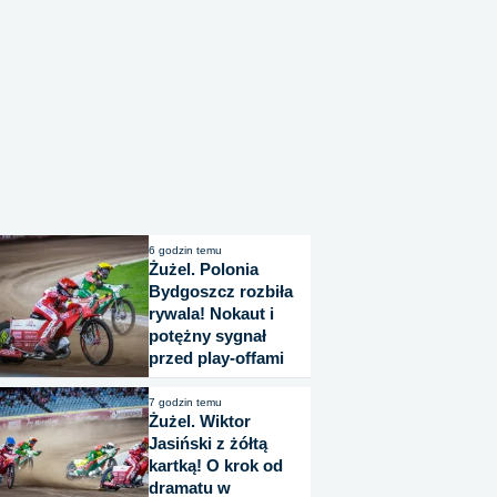
6 godzin temu
Żużel. Polonia
Bydgoszcz rozbiła
rywala! Nokaut i
potężny sygnał
przed play-offami
7 godzin temu
Żużel. Wiktor
Jasiński z żółtą
kartką! O krok od
dramatu w