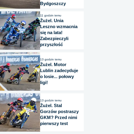
Bydgoszczy
11 godzin temu
Żużel. Unia
Leszno wzmacnia
się na lata!
Zabezpieczyli
przyszłość
13 godzin temu
Żużel. Motor
Lublin zadecyduje
o losie... połowy
ligi!
13 godzin temu
Żużel. Stal
Gorzów postraszy
GKM? Przed nimi
pierwszy test