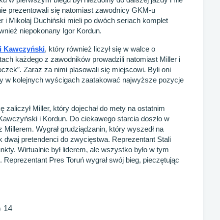
lnie prezentowali się natomiast zawodnicy GKM-u
r i Mikołaj Duchiński mieli po dwóch seriach komplet
ównież niepokonany Igor Kordun.
i Kawczyński
, który również liczył się w walce o
ach każdego z zawodników prowadzili natomiast Miller i
zek”. Zaraz za nimi plasowali się miejscowi. Byli oni
 aby w kolejnych wyścigach zaatakować najwyższe pozycje
zaliczył Miller, który dojechał do mety na ostatnim
 Kawczyński i Kordun. Do ciekawego starcia doszło w
u z Millerem. Wygrał grudziądzanin, który wyszedł na
k dwaj pretendenci do zwycięstwa. Reprezentant Stali
kty. Wirtualnie był liderem, ale wszystko było w tym
eprezentant Pres Toruń wygrał swój bieg, pieczętując
) 14