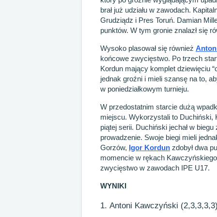
brał już udziału w zawodach. Kapita
Grudziądz i Pres Toruń. Damian Mille
punktów. W tym gronie znalazł się r
Wysoko plasował się również
Anton
końcowe zwycięstwo. Po trzech start
Kordun mający komplet dziewięciu “oc
jednak groźni i mieli szansę na to,
w poniedziałkowym turnieju.
W przedostatnim starcie dużą wpadkę 
miejscu. Wykorzystali to Duchiński,
piątej serii. Duchiński jechał w bieg
prowadzenie. Swoje biegi mieli jedna
Gorzów,
Igor Kordun
zdobył dwa pun
momencie w rękach Kawczyńskiego. R
zwycięstwo w zawodach IPE U17.
WYNIKI
Antoni Kawczyński (2,3,3,3,3