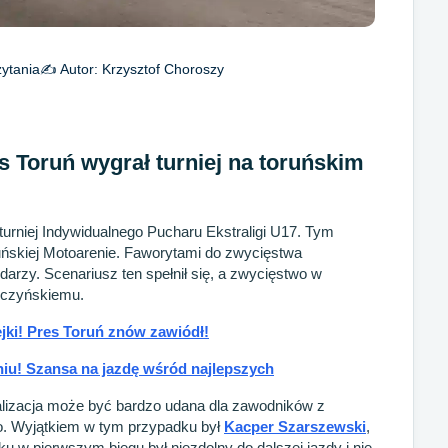
ytania
✍️ Autor:
Krzysztof Choroszy
s Toruń wygrał turniej na toruńskim
turniej Indywidualnego Pucharu Ekstraligi U17. Tym
ruńskiej Motoarenie. Faworytami do zwycięstwa
odarzy. Scenariusz ten spełnił się, a zwycięstwo w
wczyńskiemu.
jki! Pres Toruń znów zawiódł!
niu! Szansa na jazdę wśród najlepszych
lizacja może być bardzo udana dla zawodników z
. Wyjątkiem w tym przypadku był
Kacper Szarszewski
,
u w pierwszym biegu był niezdolny do dalszej jazdy i nie