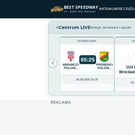
Przejdź do treści
BEST SPEEDWAY
AKTUALNOŚCI ŻUŻ
TV · ŻUŻEL BEZ PRZERWY
Centrum LIVE
Relacje, terminarz i wyniki
ZAKOŃCZONY
Z
65
:
25
ABRAMCZYK
PRONERGY
U24 
POLONIA
POLONIA
BYDGOSZCZ
PIŁA
Wrocławi
06.08.2026 20:30
04.
REKLAMA