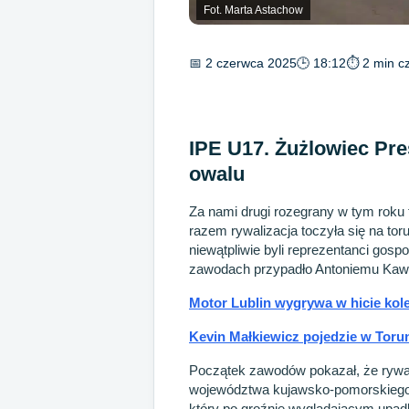
Fot. Marta Astachow
📅 2 czerwca 2025
🕒 18:12
⏱ 2 min cz
IPE U17. Żużlowiec Pre
owalu
Za nami drugi rozegrany w tym roku 
razem rywalizacja toczyła się na to
niewątpliwie byli reprezentanci gosp
zawodach przypadło Antoniemu Ka
Motor Lublin wygrywa w hicie kole
Kevin Małkiewicz pojedzie w Toru
Początek zawodów pokazał, że rywa
województwa kujawsko-pomorskiego
który po groźnie wyglądającym upadk