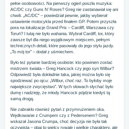
pełne osobowości. Na pierwszy ogień poszła muzyka:
AC/DC czy Guns N’ Roses? Greg nie zastanawiał się ani
chwili. „AC/DC” – powiedział pewnie, jakby wybierał
ustawienie motocykla przed finałem GP. Potem przyszła
pora na lokalizacje Grand Prix – Cardiff, Warszawa czy
Toruń? I tutaj nie było wahania. Wybrał Cardiff, tor, który
zawsze był dla niego wyjątkowym miejscem, pełnym
technicznych detali, które pasowały do jego stylu jazdy.
„To mój tor” – dodał z uśmiechem.
Było też pytanie bardziej osobiste: kto powinien zostać
mistrzem świata – Greg Hancock czy jego syn Wilbur?
Odpowiedź była dokładnie taka, jakiej można było się
spodziewać po ojcu: „Wilbur, choć raz. To byłoby moje
największe zwycięstwo”. W tych słowach słychać było
dumę i nadzieję, że młody Hancock pójdzie kiedyś tą
samą drogą.
Nie zabrakło również pytań z przymrużeniem oka.
Wędkowanie z Crumpem czy z Pedersenem? Greg
wskazał Jasona Crumpa, choć decyzja nie była tak
oczywista – obaj to wielcy rywale i wielkie charaktery, ale