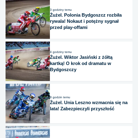
3 godziny temu
Żużel. Polonia Bydgoszcz rozbiła
rywala! Nokaut i potężny sygnał
przed play-offami
4 godziny temu
Żużel. Wiktor Jasiński z żółtą
kartką! O krok od dramatu w
Bydgoszczy
8 godzin temu
Żużel. Unia Leszno wzmacnia się na
lata! Zabezpieczyli przyszłość