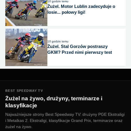
10 godzin temu
Żużel. Motor Lublin zadecyduje o
losie... połowy ligi!
10 godzin temu
Żużel. Stal Gorzów postraszy
GKM? Przed nimi pierwszy test
BEST SPEEDWAY TV
Żużel na żywo, drużyny, terminarze i
klasyfikacje
Najważniejsze strony Best Speedway TV: drużyny PGE Ekstraligi
i Metalkas 2. Ekstraligi, klasyfikacje Grand Prix, terminarze oraz
żużel na żywo.