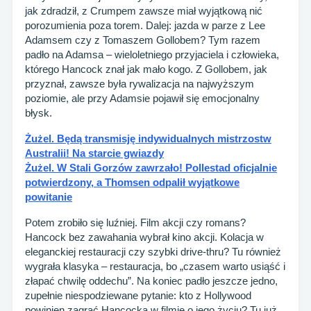
jak zdradził, z Crumpem zawsze miał wyjątkową nić
porozumienia poza torem. Dalej: jazda w parze z Lee
Adamsem czy z Tomaszem Gollobem? Tym razem
padło na Adamsa – wieloletniego przyjaciela i człowieka,
którego Hancock znał jak mało kogo. Z Gollobem, jak
przyznał, zawsze była rywalizacja na najwyższym
poziomie, ale przy Adamsie pojawił się emocjonalny
błysk.
Żużel. Będą transmisję indywidualnych mistrzostw
Australii! Na starcie gwiazdy
Żużel. W Stali Gorzów zawrzało! Pollestad oficjalnie
potwierdzony, a Thomsen odpalił wyjątkowe
powitanie
Potem zrobiło się luźniej. Film akcji czy romans?
Hancock bez zawahania wybrał kino akcji. Kolacja w
eleganckiej restauracji czy szybki drive-thru? Tu również
wygrała klasyka – restauracja, bo „czasem warto usiąść i
złapać chwilę oddechu”. Na koniec padło jeszcze jedno,
zupełnie niespodziewane pytanie: kto z Hollywood
powinien zagrać Hancocka w filmie o jego życiu? Tu już