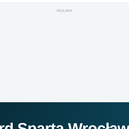
REKLAMA
rd Sparta Wrocła