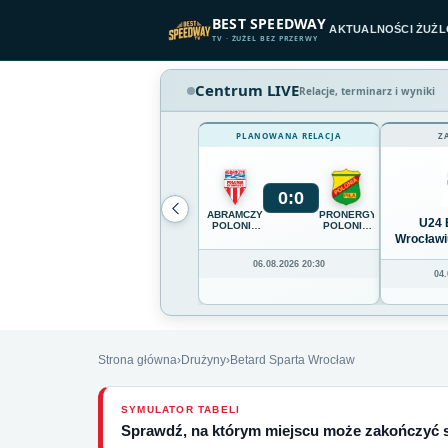
Przejdź do treści
BEST SPEEDWAY
AKTUALNOŚCI ŻUŻ
TV · ŻUŻEL BEZ PRZERWY
Centrum LIVE
Relacje, terminarz i wyniki
PLANOWANA RELACJA
Z
0
:
0
ABRAMCZYK
PRONERGY
U24 
POLONIA
POLONIA
BYDGOSZCZ
PIŁA
Wrocławi
06.08.2026 20:30
04.
Strona główna
›
Drużyny
›
Betard Sparta Wrocław
SYMULATOR TABELI
Sprawdź, na którym miejscu może zakończyć 