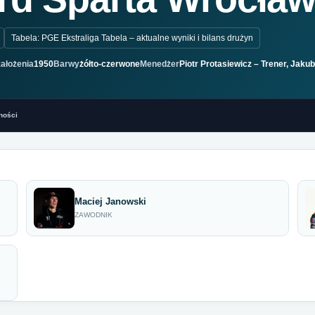
Tabela: PGE Ekstraliga Tabela – aktualne wyniki i bilans drużyn
ałożenia
1950
Barwy
żółto-czerwone
Menedżer
Piotr Protasiewicz – Trener, Jaku
ności
Maciej Janowski
ZAWODNIK