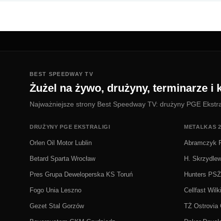
BEST SPEEDWAY TV
Żużel na żywo, drużyny, terminarze i k
Najważniejsze strony Best Speedway TV: drużyny PGE Ekstralig
DRUŻYNY PGE EKSTRALIGI
METALKAS 2
Orlen Oil Motor Lublin
Abramczyk P
Betard Sparta Wrocław
H. Skrzydle
Pres Grupa Deweloperska KS Toruń
Hunters PS
Fogo Unia Leszno
Cellfast Wilk
Gezet Stal Gorzów
TŻ Ostrovia