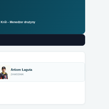
b Król – Menedżer drużyny
Artiom Łaguta
ZAWODNIK