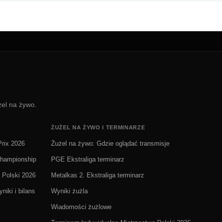
żel na żywo.
ŻUŻEL NA ŻYWO I TERMINARZE
rix 2026
Żużel na żywo: Gdzie oglądać transmisje
Championship
PGE Ekstraliga terminarz
 Polski 2026
Metalkas 2. Ekstraliga terminarz
niki i bilans
Wyniki żużla
Wiadomości żużlowe