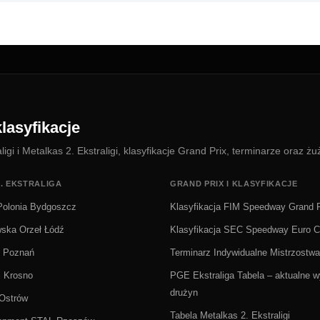
lasyfikacje
i i Metalkas 2. Ekstraligi, klasyfikacje Grand Prix, terminarze oraz żu
. EKSTRALIGA
GRAND PRIX I KLASYFIKACJE
olonia Bydgoszcz
Klasyfikacja FIM Speedway Grand P
wska Orzeł Łódź
Klasyfikacja SEC Speedway Euro 
Ż Poznań
Terminarz Indywidualne Mistrzostwa
i Krosno
PGE Ekstraliga Tabela – aktualne wy
drużyn
 Ostrów
Tabela Metalkas 2. Ekstraligi