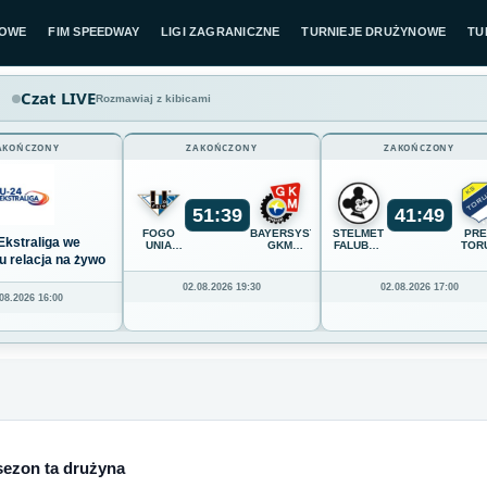
LOWE
FIM SPEEDWAY
LIGI ZAGRANICZNE
TURNIEJE DRUŻYNOWE
TU
Czat LIVE
Rozmawiaj z kibicami
AKOŃCZONY
ZAKOŃCZONY
ZAKOŃCZONY
51
:
39
41
:
49
FOGO
BAYERSYSTEM
STELMET
PR
Ekstraliga we
UNIA
GKM
FALUBAZ
TOR
LESZNO
GRUDZIĄDZ
ZIELONA
u relacja na żywo
GÓRA
02.08.2026 19:30
02.08.2026 17:00
08.2026 16:00
sezon ta drużyna