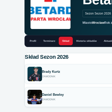
Sezon Sezon 2026
Miasto
Wrocław
Rok z
Profil
Terminarz
Skład
Historia składów
Aktual
Skład Sezon 2026
Brady Kurtz
ZAWODNIK
Daniel Bewley
ZAWODNIK