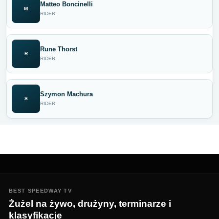
Matteo Boncinelli
M
RIDER
Rune Thorst
R
RIDER
Szymon Machura
S
RIDER
BEST SPEEDWAY TV
Żużel na żywo, drużyny, terminarze i
klasyfikacje