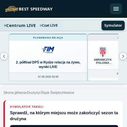
Przejdź do treści
BEST SPEEDWAY
Centrum LIVE
Czat LIVE
Symulator
PLANOWANA RELACJA
ZAKOŃ
65
ABRAMCZYK
2. półfinał DPŚ w Rydze relacja na żywo,
POLONIA
BYDGOSZCZ
wyniki LIVE
06.08.20
07.08.2026 00:00
Strona główna
›
Drużyny
›
Śląsk Świętochłowice
SYMULATOR TABELI
Sprawdź, na którym miejscu może zakończyć sezon ta
drużyna