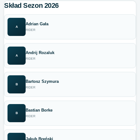
Skład Sezon 2026
Adrian Gała
A
RIDER
Andrij Rozaluk
A
RIDER
Bartosz Szymura
B
RIDER
Bastian Borke
B
RIDER
Jakub Breński