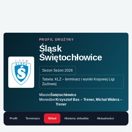
PROFIL DRUŻYNY
Śląsk
Świętochłowice
Sezon Sezon 2026
Tabela: KLŻ – terminarz i wyniki Krajowej Ligi
Żużlowej
Miasto
Świętochłowice
Menedżer
Krzysztof Bas – Trener, Michał Widera –
Trener
Profil
Terminarz
Skład
Historia składów
Aktualności