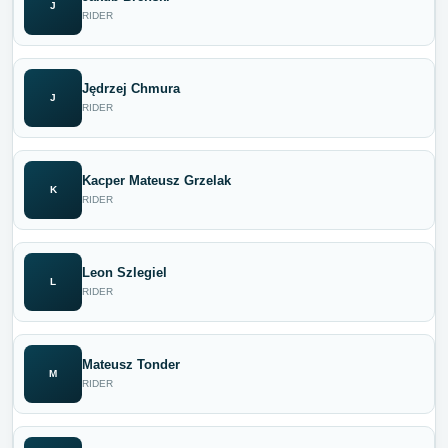
J
RIDER
Jędrzej Chmura
J
RIDER
Kacper Mateusz Grzelak
K
RIDER
Leon Szlegiel
L
RIDER
Mateusz Tonder
M
RIDER