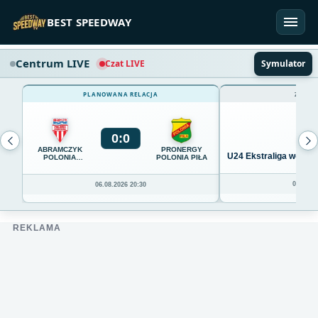
Przejdź do treści
BEST SPEEDWAY
Centrum LIVE
Czat LIVE
Symulator
PLANOWANA RELACJA
ZAKOŃ
0
:
0
ABRAMCZYK
PRONERGY
U24 Ekstraliga we Wro
POLONIA
POLONIA PIŁA
BYDGOSZCZ
04.08.20
06.08.2026 20:30
REKLAMA