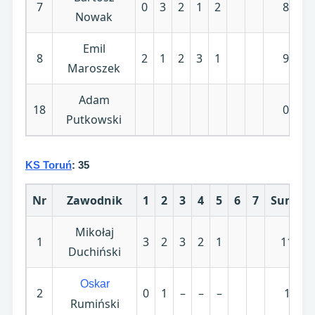
7
0
3
2
1
2
8
Nowak
Emil
8
2
1
2
3
1
9
Maroszek
Adam
18
0
Putkowski
KS Toruń
: 35
Nr
Zawodnik
1
2
3
4
5
6
7
Suma
Mikołaj
1
3
2
3
2
1
11
Duchiński
Oskar
2
0
1
–
–
–
1
Rumiński