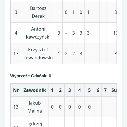
Bartosz
3
1
0
1
0
1
3
Derek
Antoni
4
3
–
3
3
3
12
Kawczyński
Krzysztof
17
1
2
2
3
8
Lewandowski
Wybrzeże Gdańsk: 6
Nr
Zawodnik
1
2
3
4
5
6
7
Suma
Jakub
13
0
0
0
0
0
0
Malina
Jędrzej