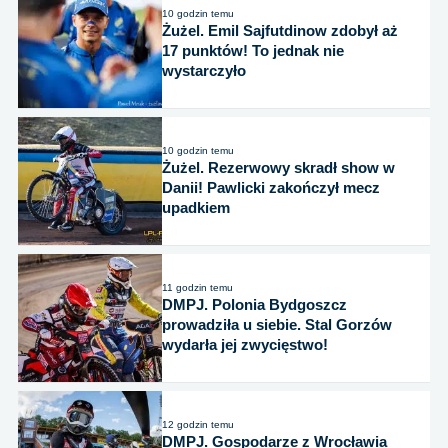
10 godzin temu
Żużel. Emil Sajfutdinow zdobył aż
17 punktów! To jednak nie
wystarczyło
10 godzin temu
Żużel. Rezerwowy skradł show w
Danii! Pawlicki zakończył mecz
upadkiem
11 godzin temu
DMPJ. Polonia Bydgoszcz
prowadziła u siebie. Stal Gorzów
wydarła jej zwycięstwo!
12 godzin temu
DMPJ. Gospodarze z Wrocławia