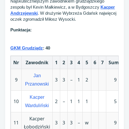
Najskuteczniejszym zawodnikiem grudziądzkiego
zespołu był Kevin Małkiewicz, a w Bydgoszczy
Kacper
Andrzejewski
. W drużynie Wybrzeża Gdańsk najwięcej
oczek zgromadził Miłosz Wysocki.
Punktacja:
GKM Grudziądz
: 40
Nr
Zawodnik
1
2
3
4
5
6
7
Suma
Jan
9
3
3
–
1
2
9
Przanowski
Kacper
10
2
–
1
1
1
5
Warduliński
Kacper
11
3
3
3
–
w
9
Łobodziński