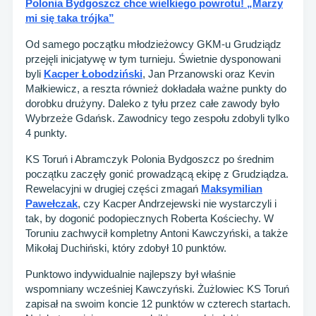
Polonia Bydgoszcz chce wielkiego powrotu! „Marzy
mi się taka trójka”
Od samego początku młodzieżowcy GKM-u Grudziądz
przejęli inicjatywę w tym turnieju. Świetnie dysponowani
byli
Kacper Łobodziński
, Jan Przanowski oraz Kevin
Małkiewicz, a reszta również dokładała ważne punkty do
dorobku drużyny. Daleko z tyłu przez całe zawody było
Wybrzeże Gdańsk. Zawodnicy tego zespołu zdobyli tylko
4 punkty.
KS Toruń i Abramczyk Polonia Bydgoszcz po średnim
początku zaczęły gonić prowadzącą ekipę z Grudziądza.
Rewelacyjni w drugiej części zmagań
Maksymilian
Pawełczak
, czy Kacper Andrzejewski nie wystarczyli i
tak, by dogonić podopiecznych Roberta Kościechy. W
Toruniu zachwycił kompletny Antoni Kawczyński, a także
Mikołaj Duchiński, który zdobył 10 punktów.
Punktowo indywidualnie najlepszy był właśnie
wspomniany wcześniej Kawczyński. Żużlowiec KS Toruń
zapisał na swoim koncie 12 punktów w czterech startach.