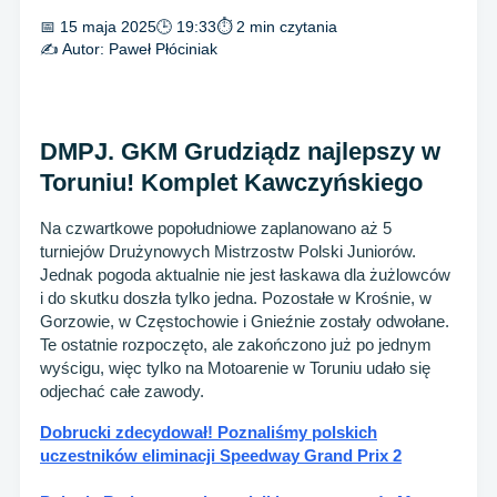
📅 15 maja 2025
🕒 19:33
⏱ 2 min czytania
✍️ Autor:
Paweł Płóciniak
DMPJ. GKM Grudziądz najlepszy w
Toruniu! Komplet Kawczyńskiego
Na czwartkowe popołudniowe zaplanowano aż 5
turniejów Drużynowych Mistrzostw Polski Juniorów.
Jednak pogoda aktualnie nie jest łaskawa dla żużlowców
i do skutku doszła tylko jedna. Pozostałe w Krośnie, w
Gorzowie, w Częstochowie i Gnieźnie zostały odwołane.
Te ostatnie rozpoczęto, ale zakończono już po jednym
wyścigu, więc tylko na Motoarenie w Toruniu udało się
odjechać całe zawody.
Dobrucki zdecydował! Poznaliśmy polskich
uczestników eliminacji Speedway Grand Prix 2