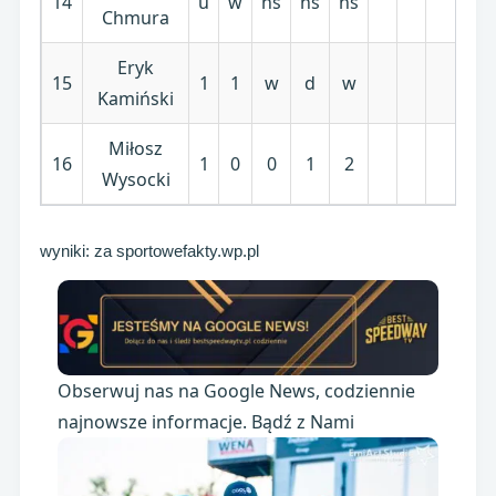
14
u
w
ns
ns
ns
0
Chmura
Eryk
15
1
1
w
d
w
2
Kamiński
Miłosz
16
1
0
0
1
2
4
Wysocki
wyniki: za sportowefakty.wp.pl
Obserwuj nas na Google News, codziennie
najnowsze informacje. Bądź z Nami