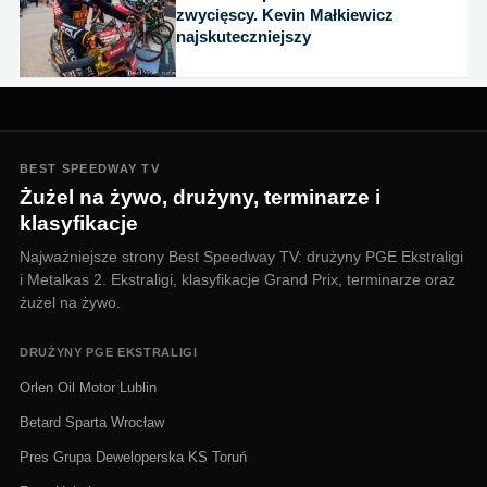
zwycięscy. Kevin Małkiewicz
najskuteczniejszy
BEST SPEEDWAY TV
Żużel na żywo, drużyny, terminarze i
klasyfikacje
Najważniejsze strony Best Speedway TV: drużyny PGE Ekstraligi
i Metalkas 2. Ekstraligi, klasyfikacje Grand Prix, terminarze oraz
żużel na żywo.
DRUŻYNY PGE EKSTRALIGI
Orlen Oil Motor Lublin
Betard Sparta Wrocław
Pres Grupa Deweloperska KS Toruń