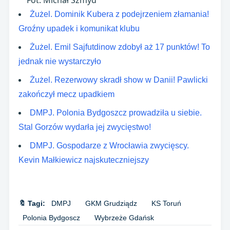
Fot. Michał Szmyd
Żużel. Dominik Kubera z podejrzeniem złamania!
Groźny upadek i komunikat klubu
Żużel. Emil Sajfutdinow zdobył aż 17 punktów! To
jednak nie wystarczyło
Żużel. Rezerwowy skradł show w Danii! Pawlicki
zakończył mecz upadkiem
DMPJ. Polonia Bydgoszcz prowadziła u siebie.
Stal Gorzów wydarła jej zwycięstwo!
DMPJ. Gospodarze z Wrocławia zwycięscy.
Kevin Małkiewicz najskuteczniejszy
🔖 Tagi:
DMPJ
GKM Grudziądz
KS Toruń
Polonia Bydgoscz
Wybrzeże Gdańsk