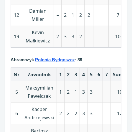
Damian
12
–
2
1
2
2
7
Miller
Kevin
19
2
3
3
2
10
Małkiewicz
Abramczyk
Polonia Bydgoszcz
: 39
Nr
Zawodnik
1
2
3
4
5
6
7
Suma
Maksymilian
5
1
2
1
3
3
10
Pawełczak
Kacper
6
2
2
2
3
3
12
Andrzejewski
Bartosz