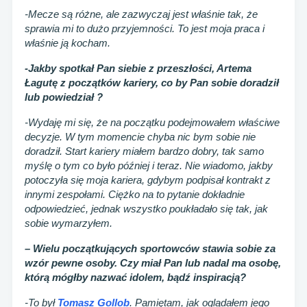
-Mecze są różne, ale zazwyczaj jest właśnie tak, że
sprawia mi to dużo przyjemności. To jest moja praca i
właśnie ją kocham.
-Jakby spotkał Pan siebie z przeszłości, Artema
Łagutę z początków kariery, co by Pan sobie doradził
lub powiedział ?
-Wydaję mi się, że na początku podejmowałem właściwe
decyzje. W tym momencie chyba nic bym sobie nie
doradził. Start kariery miałem bardzo dobry, tak samo
myślę o tym co było później i teraz. Nie wiadomo, jakby
potoczyła się moja kariera, gdybym podpisał kontrakt z
innymi zespołami. Ciężko na to pytanie dokładnie
odpowiedzieć, jednak wszystko poukładało się tak, jak
sobie wymarzyłem.
– Wielu początkujących sportowców stawia sobie za
wzór pewne osoby. Czy miał Pan lub nadal ma osobę,
którą mógłby nazwać idolem, bądź inspiracją?
-To był
Tomasz Gollob
. Pamiętam, jak oglądałem jego