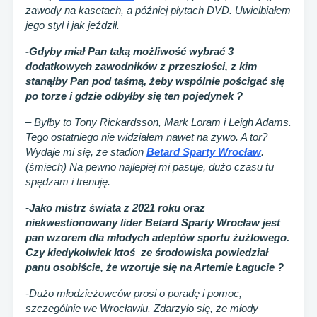
zawody na kasetach, a później płytach DVD. Uwielbiałem
jego styl i jak jeździł.
-Gdyby miał Pan taką możliwość wybrać 3
dodatkowych zawodników z przeszłości, z kim
stanąłby Pan pod taśmą, żeby wspólnie pościgać się
po torze i gdzie odbyłby się ten pojedynek ?
– Byłby to Tony Rickardsson, Mark Loram i Leigh Adams.
Tego ostatniego nie widziałem nawet na żywo. A tor?
Wydaje mi się, że stadion
Betard Sparty Wrocław
.
(śmiech) Na pewno najlepiej mi pasuje, dużo czasu tu
spędzam i trenuję.
-Jako mistrz świata z 2021 roku oraz
niekwestionowany lider Betard Sparty Wrocław jest
pan wzorem dla młodych adeptów sportu żużlowego.
Czy kiedykolwiek ktoś ze środowiska powiedział
panu osobiście, że wzoruje się na Artemie Łagucie ?
-Dużo młodzieżowców prosi o poradę i pomoc,
szczególnie we Wrocławiu. Zdarzyło się, że młody