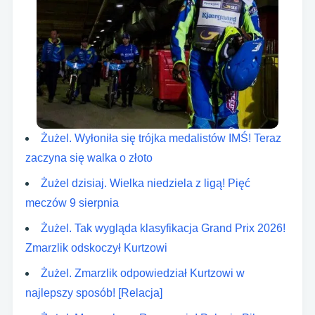
Żużel. Wyłoniła się trójka medalistów IMŚ! Teraz
zaczyna się walka o złoto
Żużel dzisiaj. Wielka niedziela z ligą! Pięć
meczów 9 sierpnia
Żużel. Tak wygląda klasyfikacja Grand Prix 2026!
Zmarzlik odskoczył Kurtzowi
Żużel. Zmarzlik odpowiedział Kurtzowi w
najlepszy sposób! [Relacja]