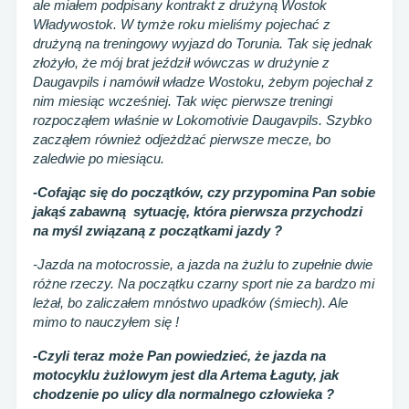
ale miałem podpisany kontrakt z drużyną Wostok
Władywostok. W tymże roku mieliśmy pojechać z
drużyną na treningowy wyjazd do Torunia. Tak się jednak
złożyło, że mój brat jeździł wówczas w drużynie z
Daugavpils i namówił władze Wostoku, żebym pojechał z
nim miesiąc wcześniej. Tak więc pierwsze treningi
rozpocząłem właśnie w Lokomotivie Daugavpils. Szybko
zacząłem również odjeżdżać pierwsze mecze, bo
zaledwie po miesiącu.
-Cofając się do początków, czy przypomina Pan sobie
jakąś zabawną sytuację, która pierwsza przychodzi
na myśl związaną z początkami jazdy ?
-Jazda na motocrossie, a jazda na żużlu to zupełnie dwie
różne rzeczy. Na początku czarny sport nie za bardzo mi
leżał, bo zaliczałem mnóstwo upadków (śmiech). Ale
mimo to nauczyłem się !
-Czyli teraz może Pan powiedzieć, że jazda na
motocyklu żużlowym jest dla Artema Łaguty, jak
chodzenie po ulicy dla normalnego człowieka ?