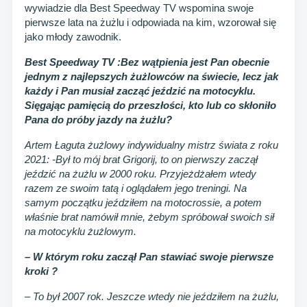
wywiadzie dla Best Speedway TV wspomina swoje
pierwsze lata na żużlu i odpowiada na kim, wzorował się
jako młody zawodnik.
Best Speedway TV :Bez wątpienia jest Pan obecnie
jednym z najlepszych żużlowców na świecie, lecz jak
każdy i Pan musiał zacząć jeździć na motocyklu.
Sięgając pamięcią do przeszłości, kto lub co skłoniło
Pana do próby jazdy na żużlu?
Artem Łaguta żużlowy indywidualny mistrz świata z roku
2021: -Był to mój brat Grigorij, to on pierwszy zaczął
jeździć na żużlu w 2000 roku. Przyjeżdżałem wtedy
razem ze swoim tatą i oglądałem jego treningi. Na
samym początku jeździłem na motocrossie, a potem
właśnie brat namówił mnie, żebym spróbował swoich sił
na motocyklu żużlowym.
– W którym roku zaczął Pan stawiać swoje pierwsze
kroki ?
– To był 2007 rok. Jeszcze wtedy nie jeździłem na żużlu,