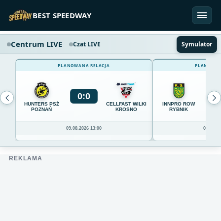
Przejdź do treści
BEST SPEEDWAY
Centrum LIVE
Czat LIVE
Symulator
PLANOWANA RELACJA
PLANOWAN
0
:
0
0
HUNTERS PSŻ
CELLFAST WILKI
INNPRO ROW
POZNAŃ
KROSNO
RYBNIK
09.08.2026 13:00
09.08.20
REKLAMA