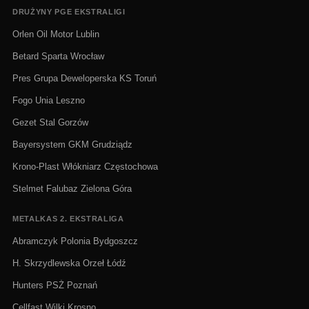
DRUŻYNY PGE EKSTRALIGI
Orlen Oil Motor Lublin
Betard Sparta Wrocław
Pres Grupa Deweloperska KS Toruń
Fogo Unia Leszno
Gezet Stal Gorzów
Bayersystem GKM Grudziądz
Krono-Plast Włókniarz Częstochowa
Stelmet Falubaz Zielona Góra
METALKAS 2. EKSTRALIGA
Abramczyk Polonia Bydgoszcz
H. Skrzydlewska Orzeł Łódź
Hunters PSŻ Poznań
Cellfast Wilki Krosno