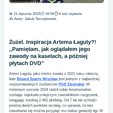
📅 21 stycznia 2025
🕒 18:55
⏱ 6 min czytania
✍️ Autor:
Jakub Tarczykowski
Żużel. Inspiracja Artema Łaguty?!
,,Pamiętam, jak oglądałem jego
zawody na kasetach, a później
płytach DVD”
Artem Łaguta, jako mistrz świata z 2021 roku i obecny
lider
Betard Sparty Wrocław
jest jednym z najbardziej
rozpoznawalnych żużlowców
PGE Ekstraligi
. W
minionym sezonie 2024 radził sobie fenomenalnie,
zostając najskuteczniejszym zawodnikiem rozgrywek,
osiągając średnią 2.462 pkt/bieg. Od 7 lat nie schodzi
poniżej dwóch punktów na bieg, co sprawia, że bez
zawahania się można przypiąć mu status gwiazdy ligi. W