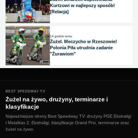
Kurtzowi w najlepszy sposób!
[Relacja]
14 godzin temu
Żużel. Meczycho w Rzeszowie!
Polonia Piła utrudnia zadanie
"Żurawiom"
BEST SPEEDWAY TV
Żużel na żywo, drużyny, terminarze i
klasyfikacje
Najważniejsze strony Best Speedway TV: drużyny PGE Ekstraligi
i Metalkas 2. Ekstraligi, klasyfikacje Grand Prix, terminarze oraz
żużel na żywo.