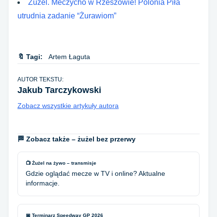
Żużel. Meczycho w Rzeszowie! Polonia Piła
utrudnia zadanie “Żurawiom”
🔖 Tagi:
Artem Łaguta
AUTOR TEKSTU:
Jakub Tarczykowski
Zobacz wszystkie artykuły autora
🏁 Zobacz także – żużel bez przerwy
📺 Żużel na żywo – transmisje
Gdzie oglądać mecze w TV i online? Aktualne
informacje.
📅 Terminarz Speedway GP 2026