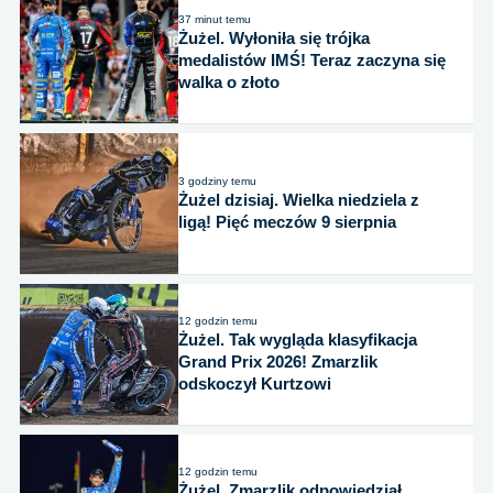
37 minut temu
Żużel. Wyłoniła się trójka
medalistów IMŚ! Teraz zaczyna się
walka o złoto
3 godziny temu
Żużel dzisiaj. Wielka niedziela z
ligą! Pięć meczów 9 sierpnia
12 godzin temu
Żużel. Tak wygląda klasyfikacja
Grand Prix 2026! Zmarzlik
odskoczył Kurtzowi
12 godzin temu
Żużel. Zmarzlik odpowiedział