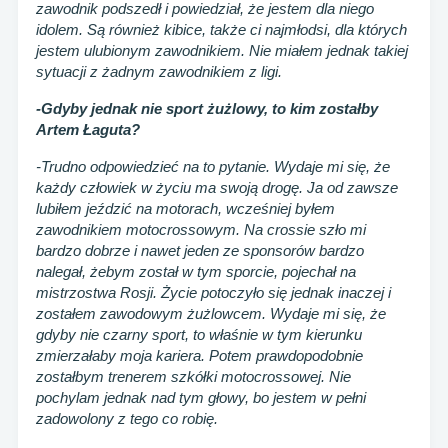
zawodnik podszedł i powiedział, że jestem dla niego
idolem. Są również kibice, także ci najmłodsi, dla których
jestem ulubionym zawodnikiem. Nie miałem jednak takiej
sytuacji z żadnym zawodnikiem z ligi.
-Gdyby jednak nie sport żużlowy, to kim zostałby
Artem Łaguta?
-Trudno odpowiedzieć na to pytanie. Wydaje mi się, że
każdy człowiek w życiu ma swoją drogę. Ja od zawsze
lubiłem jeździć na motorach, wcześniej byłem
zawodnikiem motocrossowym. Na crossie szło mi
bardzo dobrze i nawet jeden ze sponsorów bardzo
nalegał, żebym został w tym sporcie, pojechał na
mistrzostwa Rosji. Życie potoczyło się jednak inaczej i
zostałem zawodowym żużlowcem. Wydaje mi się, że
gdyby nie czarny sport, to właśnie w tym kierunku
zmierzałaby moja kariera. Potem prawdopodobnie
zostałbym trenerem szkółki motocrossowej. Nie
pochylam jednak nad tym głowy, bo jestem w pełni
zadowolony z tego co robię.