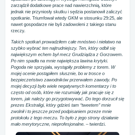
zarządził dodatkowe prace nad nawierzchnią, które
jednak nie przyniosły skutku i sędzia postanowił zaliczyć
spotkanie. Triumfował wtedy GKM w stosunku 29:25, ale
nawet gospodarze nie byli zadowoleni z takiego stanu
rzeczy.
Takich spotkań prowadziłem całe mnóstwo i niełatwo na
szybko wybrać ten najtrudniejszy. Ten, który odbił się
największym echem był mecz Grudziądza z Gorzowem.
Po nim spadła na mnie największa lawina krytyki.
Pogoda nie sprzyjała, wystąpiły problemy z torem. W
mojej ocenie postąpiłem słusznie, bo w trosce o
bezpieczeństwo zawodników przerwałem zawody. Po
mojej decyzji było wiele negatywnych komentarzy i to
często od osób, które nie rozumiały jak pracuje się z
torem, jak należy go przygotowywać. Do tego dorzucił się
prezes Ekstraligi, który gdzieś tam “tweetem” mnie
zwolnił i to jeszcze przed podpisaniem przeze mnie
protokołu z tego meczu. To było z jego strony działanie
mało merytoryczne, nieprofesjonalne.
– twierdzi.