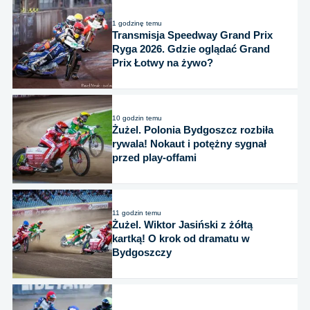
1 godzinę temu
Transmisja Speedway Grand Prix
Ryga 2026. Gdzie oglądać Grand
Prix Łotwy na żywo?
10 godzin temu
Żużel. Polonia Bydgoszcz rozbiła
rywala! Nokaut i potężny sygnał
przed play-offami
11 godzin temu
Żużel. Wiktor Jasiński z żółtą
kartką! O krok od dramatu w
Bydgoszczy