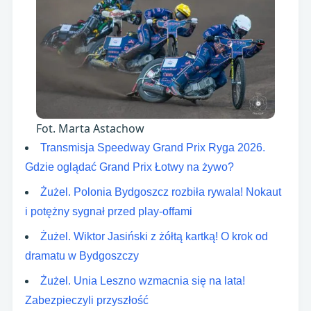
Fot. Marta Astachow
Transmisja Speedway Grand Prix Ryga 2026.
Gdzie oglądać Grand Prix Łotwy na żywo?
Żużel. Polonia Bydgoszcz rozbiła rywala! Nokaut
i potężny sygnał przed play-offami
Żużel. Wiktor Jasiński z żółtą kartką! O krok od
dramatu w Bydgoszczy
Żużel. Unia Leszno wzmacnia się na lata!
Zabezpieczyli przyszłość