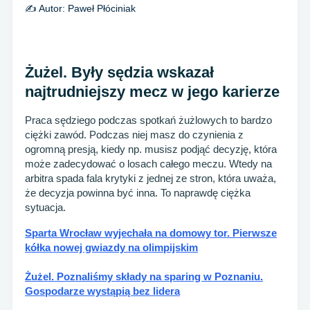
✍️ Autor:
Paweł Płóciniak
Żużel. Były sędzia wskazał
najtrudniejszy mecz w jego karierze
Praca sędziego podczas spotkań żużlowych to bardzo
ciężki zawód. Podczas niej masz do czynienia z
ogromną presją, kiedy np. musisz podjąć decyzję, która
może zadecydować o losach całego meczu. Wtedy na
arbitra spada fala krytyki z jednej ze stron, która uważa,
że decyzja powinna być inna. To naprawdę ciężka
sytuacja.
Sparta Wrocław wyjechała na domowy tor. Pierwsze
kółka nowej gwiazdy na olimpijskim
Żużel. Poznaliśmy składy na sparing w Poznaniu.
Gospodarze wystąpią bez lidera