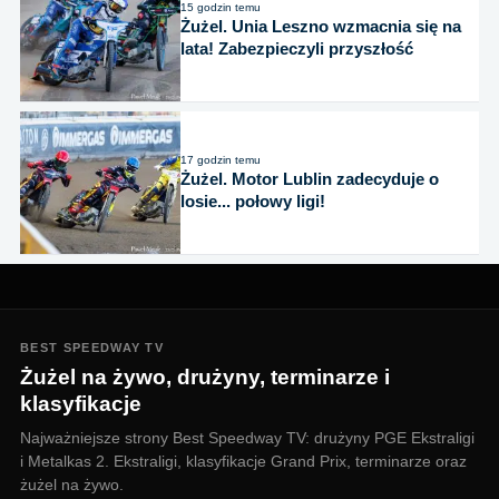
15 godzin temu
Żużel. Unia Leszno wzmacnia się na
lata! Zabezpieczyli przyszłość
17 godzin temu
Żużel. Motor Lublin zadecyduje o
losie... połowy ligi!
BEST SPEEDWAY TV
Żużel na żywo, drużyny, terminarze i
klasyfikacje
Najważniejsze strony Best Speedway TV: drużyny PGE Ekstraligi
i Metalkas 2. Ekstraligi, klasyfikacje Grand Prix, terminarze oraz
żużel na żywo.