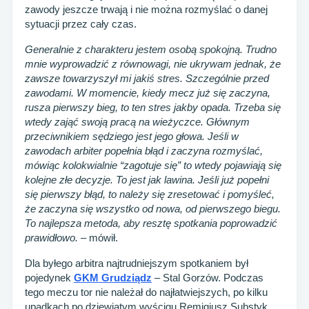
zawody jeszcze trwają i nie można rozmyślać o danej
sytuacji przez cały czas.
Generalnie z charakteru jestem osobą spokojną. Trudno
mnie wyprowadzić z równowagi, nie ukrywam jednak, że
zawsze towarzyszył mi jakiś stres. Szczególnie przed
zawodami. W momencie, kiedy mecz już się zaczyna,
rusza pierwszy bieg, to ten stres jakby opada. Trzeba się
wtedy zająć swoją pracą na wieżyczce. Głównym
przeciwnikiem sędziego jest jego głowa. Jeśli w
zawodach arbiter popełnia błąd i zaczyna rozmyślać,
mówiąc kolokwialnie “zagotuje się” to wtedy pojawiają się
kolejne złe decyzje. To jest jak lawina. Jeśli już popełni
się pierwszy błąd, to należy się zresetować i pomyśleć,
że zaczyna się wszystko od nowa, od pierwszego biegu.
To najlepsza metoda, aby resztę spotkania poprowadzić
prawidłowo.
– mówił.
Dla byłego arbitra najtrudniejszym spotkaniem był
pojedynek
GKM Grudziądz
– Stal Gorzów. Podczas
tego meczu tor nie należał do najłatwiejszych, po kilku
upadkach po dziewiątym wyścigu Remigiusz Substyk