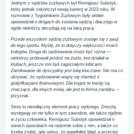
Jednym z sędziów żużlowych był Remigiusz Substyk,
który jednak zakończył swoją karierę w 2023 roku. W
rozmowie z Tygodnikiem Żużlowym były arbiter
opowiedział o drogach do zostania sędzią i dlaczego w
ogóle niektórzy decydują się na taką pracę.
Przede wszystkim sędzią żużlowym zostaje się z pasji
do tego sportu. Myślę, że to dotyczy większości moich
kolegów. Droga do sędziowania może być różna —
niektórzy próbowali jeździć na żużlu, inni działali w
klubach, jeszcze inni byli zagorzałymi kibicami.
Zamiłowanie do dyscypliny jest tutaj kluczowe. Nie ma co
ukrywać, że sędziowanie wiążę się również z
gratyfikacjami finansowymi. Dla kogoś te kwoty są
znaczące, dla innych mniej, ale jest to forma zarobku.
–
przyznał.
Stres to nieodłączny element pracy sędziego. Zresztą
występuję on nie tylko w tym zawodzie, ale także ogólnie
w życiu człowieka. Remigiusz Substyk opowiedział o
swoich sposobach na radzenie sobie z nim, a także co
trzeba zrobić, gdy wiesz, że popełniłeś błąd, a przecież