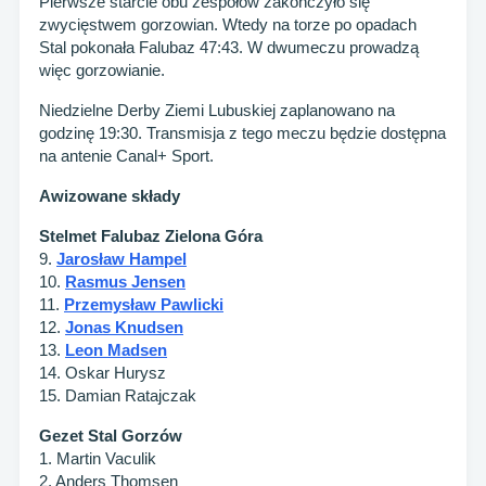
Pierwsze starcie obu zespołów zakończyło się
zwycięstwem gorzowian. Wtedy na torze po opadach
Stal pokonała Falubaz 47:43. W dwumeczu prowadzą
więc gorzowianie.
Niedzielne Derby Ziemi Lubuskiej zaplanowano na
godzinę 19:30. Transmisja z tego meczu będzie dostępna
na antenie Canal+ Sport.
Awizowane składy
Stelmet Falubaz Zielona Góra
9.
Jarosław Hampel
10.
Rasmus Jensen
11.
Przemysław Pawlicki
12.
Jonas Knudsen
13.
Leon Madsen
14. Oskar Hurysz
15. Damian Ratajczak
Gezet Stal Gorzów
1. Martin Vaculik
2. Anders Thomsen