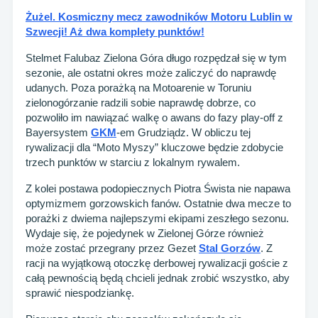
Żużel. Kosmiczny mecz zawodników Motoru Lublin w
Szwecji! Aż dwa komplety punktów!
Stelmet Falubaz Zielona Góra długo rozpędzał się w tym
sezonie, ale ostatni okres może zaliczyć do naprawdę
udanych. Poza porażką na Motoarenie w Toruniu
zielonogórzanie radzili sobie naprawdę dobrze, co
pozwoliło im nawiązać walkę o awans do fazy play-off z
Bayersystem
GKM
-em Grudziądz. W obliczu tej
rywalizacji dla “Moto Myszy” kluczowe będzie zdobycie
trzech punktów w starciu z lokalnym rywalem.
Z kolei postawa podopiecznych Piotra Śwista nie napawa
optymizmem gorzowskich fanów. Ostatnie dwa mecze to
porażki z dwiema najlepszymi ekipami zeszłego sezonu.
Wydaje się, że pojedynek w Zielonej Górze również
może zostać przegrany przez Gezet
Stal Gorzów
. Z
racji na wyjątkową otoczkę derbowej rywalizacji goście z
całą pewnością będą chcieli jednak zrobić wszystko, aby
sprawić niespodziankę.