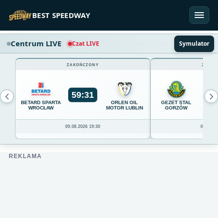
Przejdź do treści
BEST SPEEDWAY
Centrum LIVE
Czat LIVE
Symulator
ZAKOŃCZONY
ZAKOŃ
59
:
31
54
BETARD SPARTA
ORLEN OIL
GEZET STAL
WROCŁAW
MOTOR LUBLIN
GORZÓW
09.08.2026 19:30
09.08.20
REKLAMA