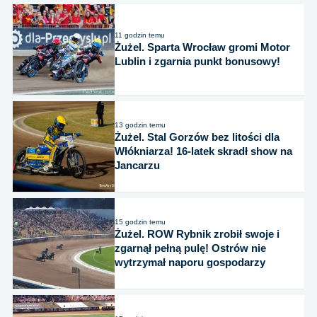
11 godzin temu
Żużel. Sparta Wrocław gromi Motor
Lublin i zgarnia punkt bonusowy!
13 godzin temu
Żużel. Stal Gorzów bez litości dla
Włókniarza! 16-latek skradł show na
Jancarzu
15 godzin temu
Żużel. ROW Rybnik zrobił swoje i
zgarnął pełną pulę! Ostrów nie
wytrzymał naporu gospodarzy