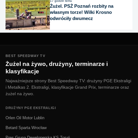
17 godzin temu
Żużel. PSŻ Poznań rozbity na
własnym torze! Wilki Krosno
odwróciły dwumecz
BEST SPEEDWAY TV
Żużel na żywo, drużyny, terminarze i
klasyfikacje
Najważniejsze strony Best Speedway TV: drużyny PGE Ekstraligi
i Metalkas 2. Ekstraligi, klasyfikacje Grand Prix, terminarze oraz
żużel na żywo.
DRUŻYNY PGE EKSTRALIGI
Orlen Oil Motor Lublin
Betard Sparta Wrocław
Pres Grupa Deweloperska KS Toruń