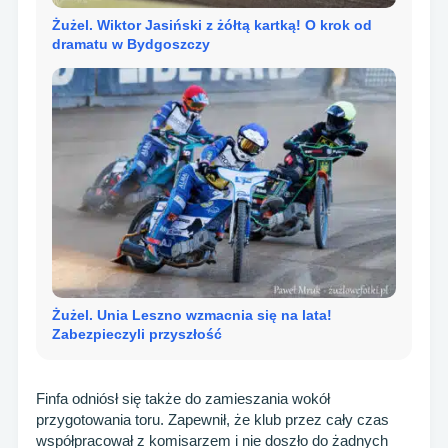
Żużel. Wiktor Jasiński z żółtą kartką! O krok od
dramatu w Bydgoszczy
Żużel. Unia Leszno wzmacnia się na lata!
Zabezpieczyli przyszłość
Finfa odniósł się także do zamieszania wokół
przygotowania toru. Zapewnił, że klub przez cały czas
współpracował z komisarzem i nie doszło do żadnych