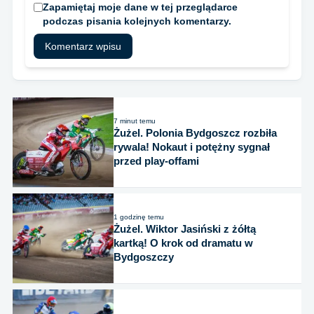
Zapamiętaj moje dane w tej przeglądarce
podczas pisania kolejnych komentarzy.
7 minut temu
Żużel. Polonia Bydgoszcz rozbiła
rywala! Nokaut i potężny sygnał
przed play-offami
1 godzinę temu
Żużel. Wiktor Jasiński z żółtą
kartką! O krok od dramatu w
Bydgoszczy