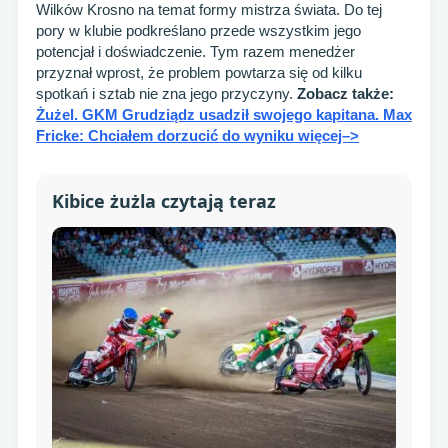
Wilków Krosno na temat formy mistrza świata. Do tej
pory w klubie podkreślano przede wszystkim jego
potencjał i doświadczenie. Tym razem menedżer
przyznał wprost, że problem powtarza się od kilku
spotkań i sztab nie zna jego przyczyny.
Zobacz także:
Żużel. GKM Grudziądz usadził swojego kapitana. Max
Fricke: Chciałem dorzucić do wyniku więcej–>
Kibice żużla czytają teraz