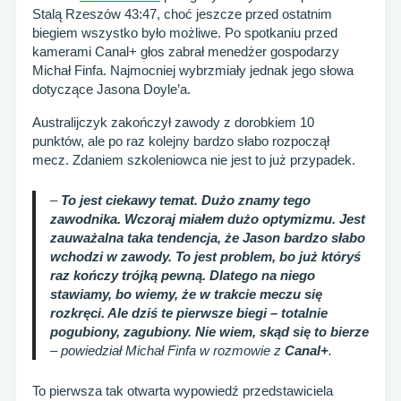
Stalą Rzeszów 43:47, choć jeszcze przed ostatnim
biegiem wszystko było możliwe. Po spotkaniu przed
kamerami Canal+ głos zabrał menedżer gospodarzy
Michał Finfa. Najmocniej wybrzmiały jednak jego słowa
dotyczące Jasona Doyle’a.
Australijczyk zakończył zawody z dorobkiem 10
punktów, ale po raz kolejny bardzo słabo rozpoczął
mecz. Zdaniem szkoleniowca nie jest to już przypadek.
–
To jest ciekawy temat. Dużo znamy tego
zawodnika. Wczoraj miałem dużo optymizmu. Jest
zauważalna taka tendencja, że Jason bardzo słabo
wchodzi w zawody. To jest problem, bo już któryś
raz kończy trójką pewną. Dlatego na niego
stawiamy, bo wiemy, że w trakcie meczu się
rozkręci. Ale dziś te pierwsze biegi – totalnie
pogubiony, zagubiony. Nie wiem, skąd się to bierze
– powiedział Michał Finfa w rozmowie z
Canal+
.
To pierwsza tak otwarta wypowiedź przedstawiciela